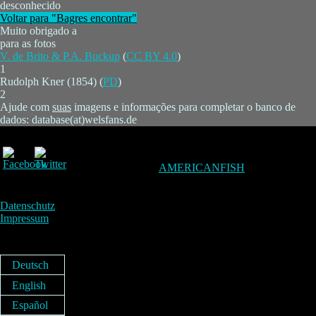
desconhecido
Voltar para "Bagres encontrar"
Muito obrigado a
para as fotos
V. de Brito & P.A. Buckup
(
CC BY 4.0
)
1
Rudolph Kner (1854) (
PD
)
2
Ajude com
suas
imagens e informações para completar o banco de
dados: database(at)welsfans.de
AMERICANFISH
Datenschutz
Impressum
Deutsch
English
Español