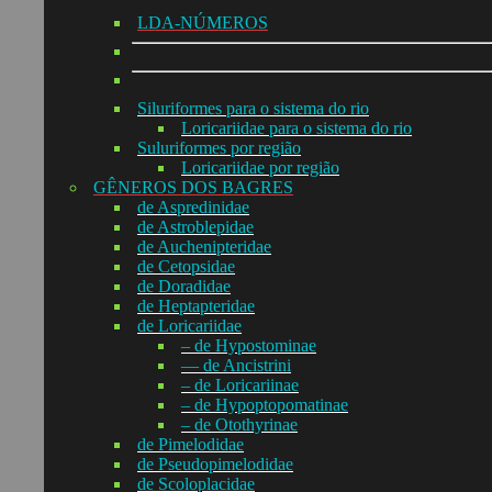
LDA-NÚMEROS
Siluriformes para o sistema do rio
Loricariidae para o sistema do rio
Suluriformes por região
Loricariidae por região
GÊNEROS DOS BAGRES
de Aspredinidae
de Astroblepidae
de Auchenipteridae
de Cetopsidae
de Doradidae
de Heptapteridae
de Loricariidae
– de Hypostominae
— de Ancistrini
– de Loricariinae
– de Hypoptopomatinae
– de Otothyrinae
de Pimelodidae
de Pseudopimelodidae
de Scoloplacidae