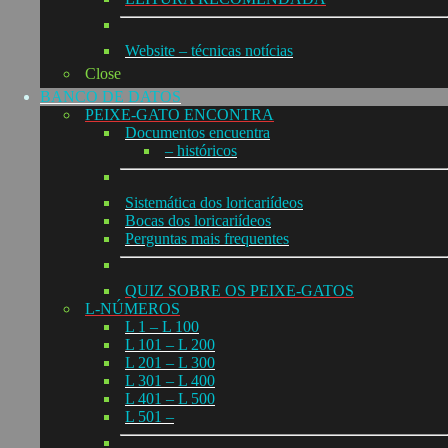
Website – técnicas notícias
Close
BANCO DE DATOS
PEIXE-GATO ENCONTRA
Documentos encuentra
– históricos
Sistemática dos loricariídeos
Bocas dos loricariídeos
Perguntas mais frequentes
QUIZ SOBRE OS PEIXE-GATOS
L-NÚMEROS
L 1 – L 100
L 101 – L 200
L 201 – L 300
L 301 – L 400
L 401 – L 500
L 501 –