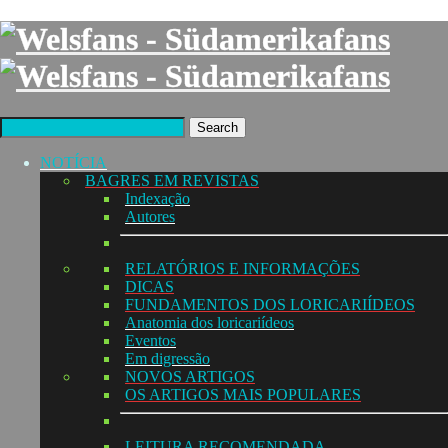
Search
NOTÍCIA
BAGRES EM REVISTAS
Indexação
Autores
RELATÓRIOS E INFORMAÇÕES
DICAS
FUNDAMENTOS DOS LORICARIÍDEOS
Anatomia dos loricariídeos
Eventos
Em digressão
NOVOS ARTIGOS
OS ARTIGOS MAIS POPULARES
LEITURA RECOMENDADA