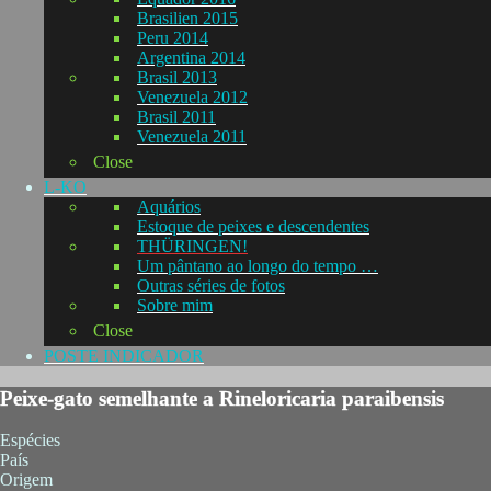
Brasilien 2015
Peru 2014
Argentina 2014
Brasil 2013
Venezuela 2012
Brasil 2011
Venezuela 2011
Close
L-KO
Aquários
Estoque de peixes e descendentes
THÜRINGEN!
Um pântano ao longo do tempo …
Outras séries de fotos
Sobre mim
Close
POSTE INDICADOR
Peixe-gato semelhante a Rineloricaria paraibensis
Espécies
País
Origem