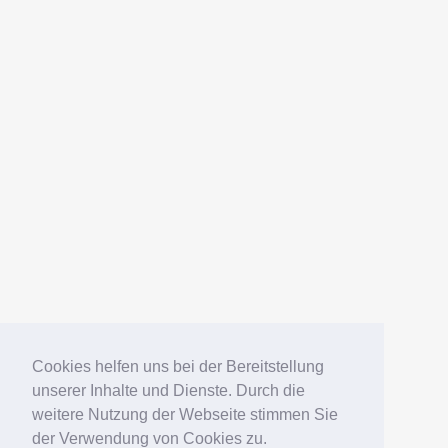
AMERICANFISH
Datenschutz
Impressum
Deutsch
English
Español
Português
Русский
Cookies helfen uns bei der Bereitstellung
unserer Inhalte und Dienste. Durch die
weitere Nutzung der Webseite stimmen Sie
© 2006 – 2026 Elko Kinlechner
der Verwendung von Cookies zu.