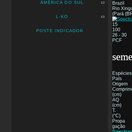
ÁMÉRICA DO SUL
Brazil
Rio Xing
(Pará (B
L-KO
15
100
POSTE INDICADOR
26 - 30
PCF
seme
Espécies
País
Origem
Comprim
(cm)
AQ
(cm)
T.
(°C)
Propa
gação
Spectrac