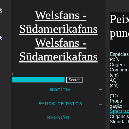
Pei
pun
Espécies
País
Origem
Comprim
(cm)
AQ
Search
(cm)
NOTÍCIA
T.
(°C)
Propa
BANCO DE DATOS
gação
Spectrac
Oligancis
REUNIÃO
Steindac