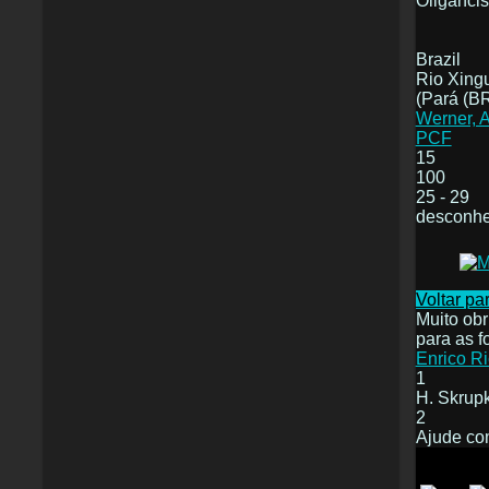
Oligancis
Brazil
Rio Xing
(Pará (B
Werner, A
PCF
15
100
25 - 29
desconhe
Voltar pa
Muito obr
para as f
Enrico Ri
1
H. Skrup
2
Ajude c