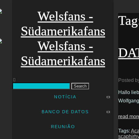
Tag
DAT
Posted b
Search
Hallo lie
NOTÍCIA
Wolfgang
BANCO DE DATOS
read mor
REUNIÃO
Tags:
Aca
scaphirhy