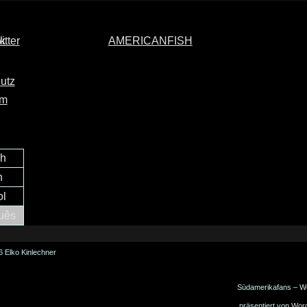
AMERICANFISH
utz
um
ch
h
ol
uês
 Elko Kinlechner
Südamerikafans – W
präsentiert von
Wor