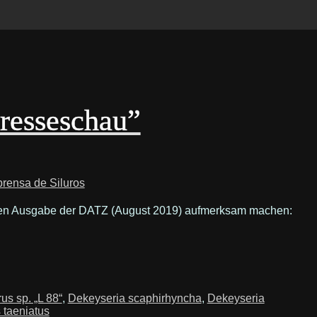
resseschau”
prensa de Siluros
uellen Ausgabe der DATZ (August 2019) aufmerksam machen:
us sp. „L 88“
,
Dekeyseria scaphirhyncha
,
Dekeyseria
 taeniatus