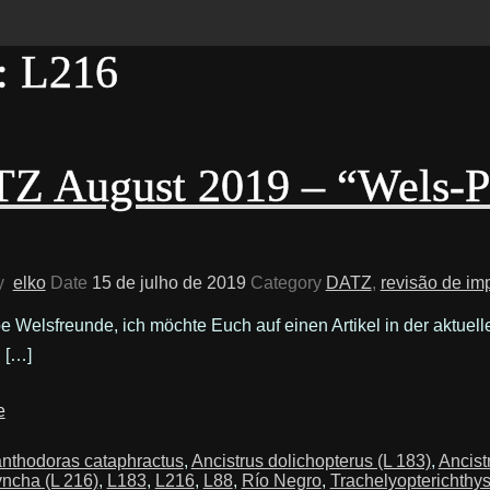
: L216
Z August 2019 – “Wels-P
y
elko
Date
15 de julho de 2019
Category
DATZ
,
revisão de im
be Welsfreunde, ich möchte Euch auf einen Artikel in der akt
 […]
e
nthodoras cataphractus
,
Ancistrus dolichopterus (L 183)
,
Ancistr
ncha (L 216)
,
L183
,
L216
,
L88
,
Río Negro
,
Trachelyopterichthys