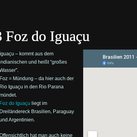
3 Foz do Iguaçu
Iguaçu – kommt aus dem
indianischen und heißt “großes
Wasser”.
Foz = Mündung – da hier auch der
Rio Iguaçu in den Rio Parana
mündet.
Foz do Iguaçu
liegt im
Dreiländereck Brasilien, Paraguay
und Argentinien.
Offensichtlich hat man auch keine