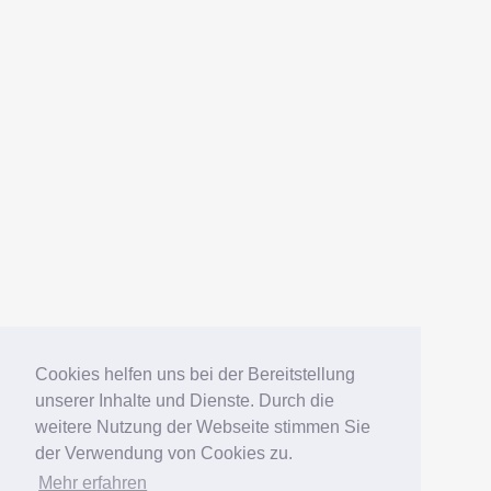
AMERICANFISH
Datenschutz
Impressum
Deutsch
English
Español
Português
Русский
Cookies helfen uns bei der Bereitstellung
unserer Inhalte und Dienste. Durch die
weitere Nutzung der Webseite stimmen Sie
© 2006 – 2026 Elko Kinlechner
der Verwendung von Cookies zu.
Mehr erfahren