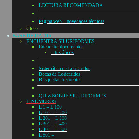
LECTURA RECOMENDADA
Página web – novedades técnicas
Close
BASE DE DATOS
ENCUENTRA SILURIFORMES
Encuentra documentos
– históricos
Sistemática de Loricaridos
Bocas de Loricaridos
Búsquedas frecuentes
QUIZ SOBRE SILURIFORMES
L-NÚMEROS
L 1 – L 100
L 101 – L 200
L 201 – L 300
L 301 – L 400
L 401 – L 500
L 501 –