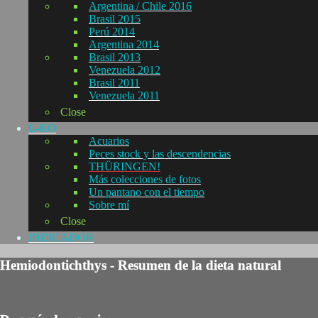
Argentina / Chile 2016
Brasil 2015
Perú 2014
Argentina 2014
Brasil 2013
Venezuela 2012
Brasil 2011
Venezuela 2011
Close
L-KO
Acuarios
Peces stock y las descendencias
THÜRINGEN!
Más colecciones de fotos
Un pantano con el tiempo
Sobre mí
Close
INDICADOR
Hemiodontichthys - Resumen de la dieta natural