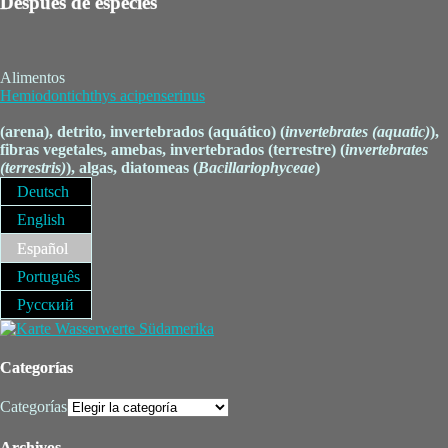
Después de especies
Alimentos
Hemiodontichthys acipenserinus
(arena), detrito, invertebrados (aquático) (
invertebrates (aquatic)
),
fibras vegetales, amebas, invertebrados (terrestre) (
invertebrates
(terrestris)
), algas, diatomeas (
Bacillariophyceae
)
Deutsch
English
Español
Português
Русский
Categorías
Categorías
Archivos