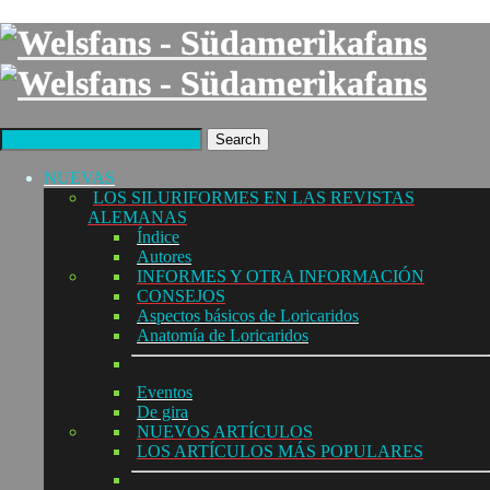
Search
NUEVAS
LOS SILURIFORMES EN LAS REVISTAS
ALEMANAS
Índice
Autores
INFORMES Y OTRA INFORMACIÓN
CONSEJOS
Aspectos básicos de Loricaridos
Anatomía de Loricaridos
Eventos
De gira
NUEVOS ARTÍCULOS
LOS ARTÍCULOS MÁS POPULARES