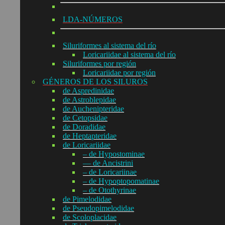
LDA-NÚMEROS
Siluriformes al sistema del río
Loricariidae al sistema del río
Siluriformes por región
Loricariidae por región
GÉNEROS DE LOS SILUROS
de Aspredinidae
de Astroblepidae
de Auchenipteridae
de Cetopsidae
de Doradidae
de Heptapteridae
de Loricariidae
– de Hypostominae
— de Ancistrini
– de Loricariinae
– de Hypoptopomatinae
– de Otothyrinae
de Pimelodidae
de Pseudopimelodidae
de Scoloplacidae