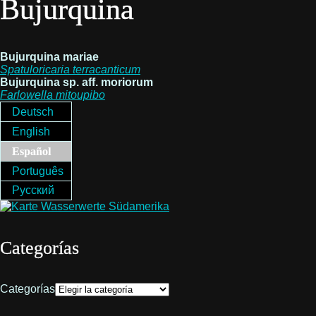
Bujurquina
Bujurquina mariae
Spatuloricaria
terracanticum
Bujurquina sp. aff. moriorum
Farlowella
mitoupibo
Deutsch
English
Español
Português
Русский
Categorías
Categorías