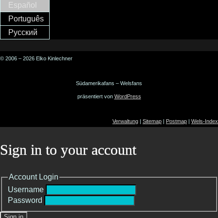
Español
Português
Русский
© 2006 – 2026 Elko Kinlechner
Südamerikafans – Welsfans
präsentiert von
WordPress
Verwaltung
|
Sitemap
|
Postmap
|
Wels-Index
Sign in to your account
Account Login
Username
Password
Sign in