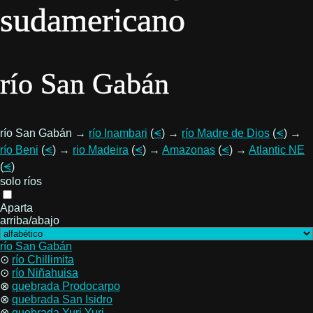
sudamericano
río San Gabán
río San Gabán →
río Inambari
(
⪪
) →
río Madre de Dios
(
⪪
) →
río Beni
(
⪪
) →
rio Madeira
(
⪪
) →
Amazonas
(
⪪
) →
Atlantic NE
(
⪪
)
solo ríos
Aparta
arriba/abajo
río San Gabán
⊙
río Chillimita
⊙
río Niñahuisa
⊗
quebrada Prodocarpo
⊗
quebrada San Isidro
⊗
quebrada Yuri Yuri