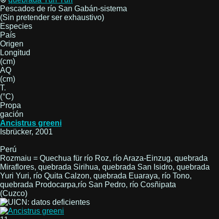
Pescados de río San Gabán-sistema
(Sin pretender ser exhaustivo)
Especies
País
Origen
Longitud
(cm)
AQ
(cm)
T.
(°C)
Propa
gación
Ancistrus greeni
Isbrücker, 2001
Perú
Rozmaiu = Quechua für río Roz, río Araza-Einzug, quebrada
Miraflores, quebrada Sirihua, quebrada San Isidro, quebrada
Yuri Yuri, río Quita Calzon, quebrada Euaraya, río Tono,
quebrada Prodocarpa,río San Pedro, río Cosñipata
(Cuzco)