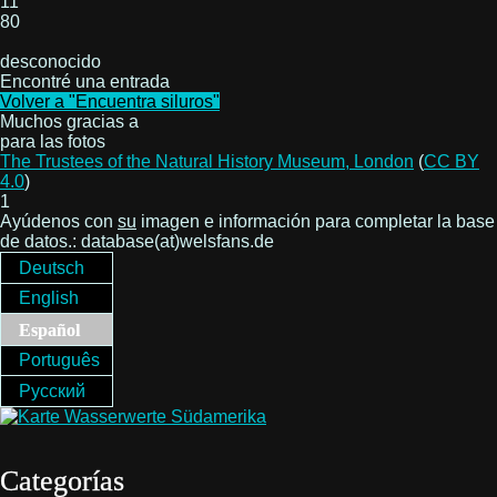
11
80
desconocido
Encontré una entrada
Volver a "Encuentra siluros"
Muchos gracias a
para las fotos
The Trustees of the Natural History Museum, London
(
CC BY
4.0
)
1
Ayúdenos con
su
imagen e información para completar la base
de datos.: database(at)welsfans.de
Deutsch
English
Español
Português
Русский
Categorías