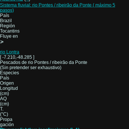
Sistema fluvial: rio Pontes / ribeirão da Ponte ( máximo 5
pasos)
País
Brazil
Región
Tocantins
Fluye en
≽
rio Lontra
[ -7.210,-48.285 ]
Pescados de rio Pontes / ribeirão da Ponte
(Sin pretender ser exhaustivo)
Especies
País
Origen
Longitud
(cm)
AQ
(cm)
T.
(°C)
Propa
gación