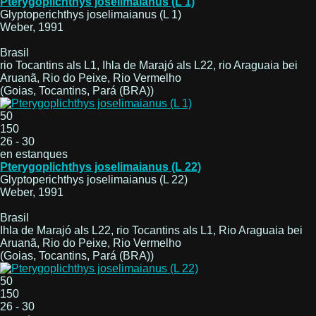
Pterygoplichthys joselimaianus (L 1)
Glyptoperichthys joselimaianus (L 1)
Weber, 1991
Brasil
rio Tocantins als L1, Ihla de Marajó als L22, rio Araguaia bei
Aruanã, Rio do Peixe, Rio Vermelho
(Goias, Tocantins, Pará (BRA))
50
150
26 - 30
en estanques
Pterygoplichthys joselimaianus (L 22)
Glyptoperichthys joselimaianus (L 22)
Weber, 1991
Brasil
Ihla de Marajó als L22, rio Tocantins als L1, Rio Araguaia bei
Aruanã, Rio do Peixe, Rio Vermelho
(Goias, Tocantins, Pará (BRA))
50
150
26 - 30