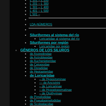
L 101 – L 200
L 201 – L 300
L 301 – L 400
L 401 – L 500
L 501 –
LDA-NÚMEROS
Siluriformes al sistema del río
Loricariidae al sistema del río
Siluriformes por región
Loricariidae por región
GÉNEROS DE LOS SILUROS
de Aspredinidae
de Astroblepidae
de Auchenipteridae
de Cetopsidae
de Doradidae
de Heptapteridae
de Loricariidae
– de Hypostominae
— de Ancistrini
– de Loricariinae
– de Hypoptopomatinae
– de Otothyrinae
de Pimelodidae
de Pseudopimelodidae
de Scoloplacidae