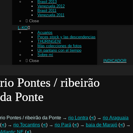
Brasil 2013
Venezuela 2012
Brasil 2011
Venezuela 2011
Close
L-KO
Acuarios
Peces stock y las descendencias
THÜRINGEN!
Más colecciones de fotos
Un pantano con el tiempo
Sobre mí
INDICADOR
Close
rio Pontes / ribeirão
da Ponte
rio Pontes / ribeirão da Ponte →
rio Lontra
(
⪪
) →
rio Araguaia
(
⪪
) →
rio Tocantins
(
⪪
) →
rio Pará
(
⪪
) →
baia de Marajó
(
⪪
) →
Atlantic NE
(
⪪
)