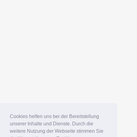
AMERICANFISH
Datenschutz
Impressum
Deutsch
English
Español
Português
Русский
Cookies helfen uns bei der Bereitstellung
unserer Inhalte und Dienste. Durch die
weitere Nutzung der Webseite stimmen Sie
© 2006 – 2026 Elko Kinlechner