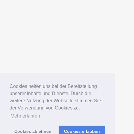
AMERICANFISH
Datenschutz
Impressum
Deutsch
English
Español
Português
Русский
Cookies helfen uns bei der Bereitstellung
unserer Inhalte und Dienste. Durch die
weitere Nutzung der Webseite stimmen Sie
© 2006 – 2026 Elko Kinlechner
der Verwendung von Cookies zu.
Mehr erfahren
Südamerikafans – Welsfans
präsentiert von
WordPress
Cookies ablehnen
Cookies erlauben