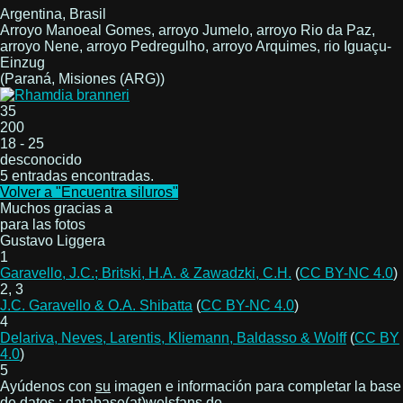
Argentina, Brasil
Arroyo Manoeal Gomes, arroyo Jumelo, arroyo Rio da Paz,
arroyo Nene, arroyo Pedregulho, arroyo Arquimes, rio Iguaçu-
Einzug
(Paraná, Misiones (ARG))
35
200
18 - 25
desconocido
5 entradas encontradas.
Volver a "Encuentra siluros"
Muchos gracias a
para las fotos
Gustavo Liggera
1
Garavello, J.C.; Britski, H.A. & Zawadzki, C.H.
(
CC BY-NC 4.0
)
2, 3
J.C. Garavello & O.A. Shibatta
(
CC BY-NC 4.0
)
4
Delariva, Neves, Larentis, Kliemann, Baldasso & Wolff
(
CC BY
4.0
)
5
Ayúdenos con
su
imagen e información para completar la base
de datos.: database(at)welsfans.de