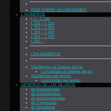
QUIZ SOBRE SILURIFORMES
L-NÚMEROS
L 1 – L 100
L 101 – L 200
L 201 – L 300
L 301 – L 400
L 401 – L 500
L 501 –
LDA-NÚMEROS
Siluriformes al sistema del río
Loricariidae al sistema del río
Siluriformes por región
Loricariidae por región
GÉNEROS DE LOS SILUROS
de Aspredinidae
de Astroblepidae
de Auchenipteridae
de Cetopsidae
de Doradidae