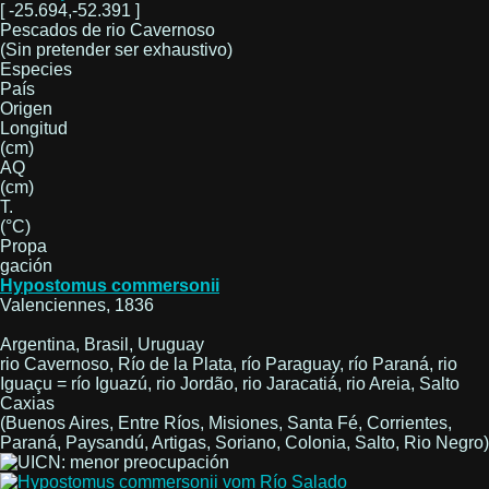
[ -25.694,-52.391 ]
Pescados de rio Cavernoso
(Sin pretender ser exhaustivo)
Especies
País
Origen
Longitud
(cm)
AQ
(cm)
T.
(°C)
Propa
gación
Hypostomus commersonii
Valenciennes, 1836
Argentina, Brasil, Uruguay
rio Cavernoso, Río de la Plata, río Paraguay, río Paraná, rio
Iguaçu = río Iguazú, rio Jordão, rio Jaracatiá, rio Areia, Salto
Caxias
(Buenos Aires, Entre Ríos, Misiones, Santa Fé, Corrientes,
Paraná, Paysandú, Artigas, Soriano, Colonia, Salto, Rio Negro)