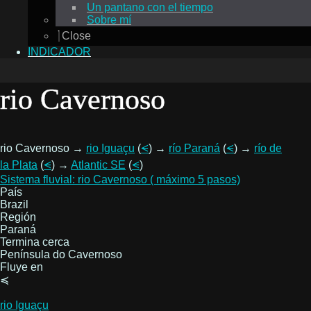
Un pantano con el tiempo
Sobre mí
Close
INDICADOR
rio Cavernoso
rio Cavernoso →
rio Iguaçu
(
⪪
) →
río Paraná
(
⪪
) →
río de
la Plata
(
⪪
) →
Atlantic SE
(
⪪
)
Sistema fluvial: rio Cavernoso ( máximo 5 pasos)
País
Brazil
Región
Paraná
Termina cerca
Península do Cavernoso
Fluye en
≼
rio Iguaçu