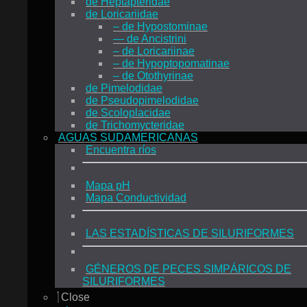
de Heptapteridae
de Loricariidae
– de Hypostominae
— de Ancistrini
– de Loricariinae
– de Hypoptopomatinae
– de Otothyrinae
de Pimelodidae
de Pseudopimelodidae
de Scoloplacidae
de Trichomycteridae
AGUAS SUDAMERICANAS
Encuentra ríos
Mapa pH
Mapa Conductividad
LAS ESTADÍSTICAS DE SILURIFORMES
GÉNEROS DE PECES SIMPÁRICOS DE
SILURIFORMES
Close