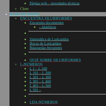
Página web – novedades técnicas
Close
BASE DE DATOS
ENCUENTRA SILURIFORMES
Encuentra documentos
– históricos
Sistemática de Loricaridos
Bocas de Loricaridos
Búsquedas frecuentes
QUIZ SOBRE SILURIFORMES
L-NÚMEROS
L 1 – L 100
L 101 – L 200
L 201 – L 300
L 301 – L 400
L 401 – L 500
L 501 –
LDA-NÚMEROS