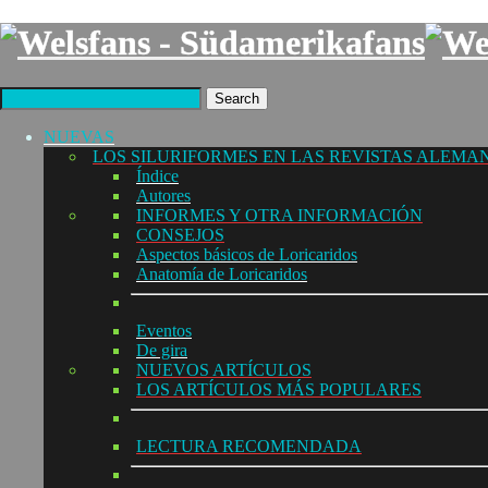
Search
NUEVAS
LOS SILURIFORMES EN LAS REVISTAS ALEMA
Índice
Autores
INFORMES Y OTRA INFORMACIÓN
CONSEJOS
Aspectos básicos de Loricaridos
Anatomía de Loricaridos
Eventos
De gira
NUEVOS ARTÍCULOS
LOS ARTÍCULOS MÁS POPULARES
LECTURA RECOMENDADA