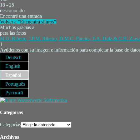
18 - 25
desconocido
Encontré una entrada
Volver a "Encuentra siluros"
Muchos gracias a
para las fotos
M.O. Ribeiro, I.P.M. Ribeiro, D.M.C. Pareira, T.A. Dulz & C.H. Zaw
1
Ayúdenos con
su
imagen e información para completar la base de datos
Deutsch
English
Español
Português
Русский
Categorías
Categorías
Archivos