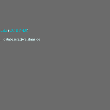
adzki
(
CC BY 4.0
)
.: database(at)welsfans.de