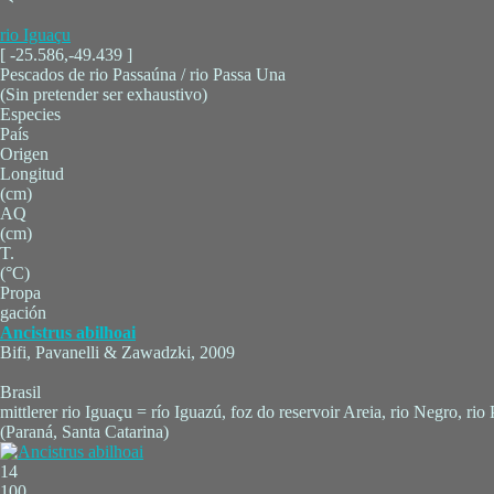
rio Iguaçu
[ -25.586,-49.439 ]
Pescados de rio Passaúna / rio Passa Una
(Sin pretender ser exhaustivo)
Especies
País
Origen
Longitud
(cm)
AQ
(cm)
T.
(°C)
Propa
gación
Ancistrus abilhoai
Bifi, Pavanelli & Zawadzki, 2009
Brasil
mittlerer rio Iguaçu = río Iguazú, foz do reservoir Areia, rio Negro, ri
(Paraná, Santa Catarina)
14
100