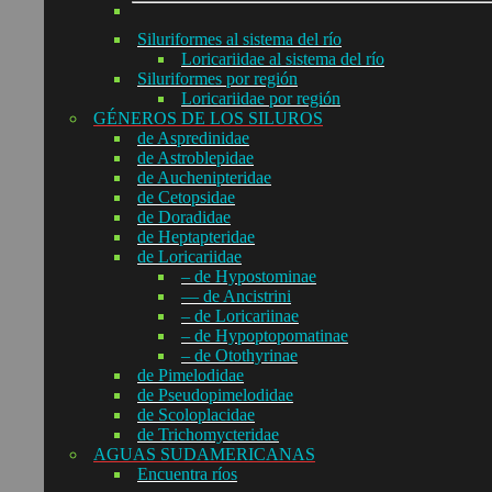
Siluriformes al sistema del río
Loricariidae al sistema del río
Siluriformes por región
Loricariidae por región
GÉNEROS DE LOS SILUROS
de Aspredinidae
de Astroblepidae
de Auchenipteridae
de Cetopsidae
de Doradidae
de Heptapteridae
de Loricariidae
– de Hypostominae
— de Ancistrini
– de Loricariinae
– de Hypoptopomatinae
– de Otothyrinae
de Pimelodidae
de Pseudopimelodidae
de Scoloplacidae
de Trichomycteridae
AGUAS SUDAMERICANAS
Encuentra ríos