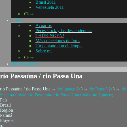
Brasil 2011
Venezuela 2011
Close
L-KO
Acuarios
Peces stock y las descendencias
THÜRINGEN!
Más colecciones de fotos
Un pantano con el tiempo
Sobre mí
Close
INDICADOR
rio Passaúna / rio Passa Una
rio Passaúna / rio Passa Una →
rio Iguaçu
(
⪪
) →
río Paraná
(
⪪
) →
río
Sistema fluvial: rio Passaúna / rio Passa Una ( máximo 5 pasos)
País
Brazil
Región
Paraná
Fluye en
≼