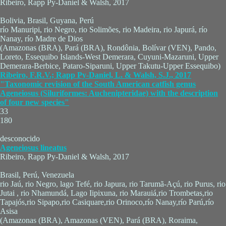
Ribeiro, Rapp Py-Daniel & Walsh, 2017
Bolivia, Brasil, Guyana, Perú
río Manuripi, rio Negro, rio Solimões, rio Madeira, rio Japurá, río
Nanay, río Madre de Dios
(Amazonas (BRA), Pará (BRA), Rondônia, Bolívar (VEN), Pando,
Loreto, Essequibo Islands-West Demerara, Cuyuni-Mazaruni, Upper
Demerara-Berbice, Pataro-Siparuni, Upper Takutu-Upper Essequibo)
Ribeiro, F.R.V.; Rapp Py-Daniel, L. & Walsh, S.J., 2017
"Taxonomic revision of the South American catfish genus
Ageneiosus (Siluriformes: Auchenipteridae) with the description
of four new species"
33
180
desconocido
Ageneiosus lineatus
Ribeiro, Rapp Py-Daniel & Walsh, 2017
Brasil, Perú, Venezuela
rio Jaú, rio Negro, lago Tefé, rio Japura, rio Tarumã-Açú, rio Purus, rio
Jutai , rio Nhamundá, Lago Iipixuna, rio Marauiá,rio Trombetas,rio
Tapajós,rio Sipapo,rio Casiquare,rio Orinoco,río Nanay,río Parú,río
Asisa
(Amazonas (BRA), Amazonas (VEN), Pará (BRA), Roraima,