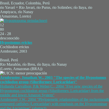
Brasil, Ecuador, Colombia, Perú
rio Yavarí = Rio Javari, rio Purus, rio Solimões; río Itaya, rio
Ampiyacu, río Nanay
(Amazonas, Loreto)
12
80
24 - 28
desconocido
Hypostomus ericius
Cochliodon ericius
Armbruster, 2003
Brasil, Perú
Rio Marañón, río Breu, río Itaya, río Nanay
(Loreto, Amazonas (BRA))
Armbruster, Jonathan W., 2003 "The species of the Hypostomus
cochliodon group (Siluriformes: Loricariidae)"
Hollanda Carvalhon, P.& Weber,C., 2004 "Five new species of the
Hypostomus cochliodon group (Siluriformes: Loricariidae) from the
middle and lower Amazon System"
Armbruster, J.W., 2004 "Phylogenetic relationships of the suckermouth
armoured catfishes (Loricariidae) with emphasis on the Hypostominae
and the Ancistrinae" (abstract)