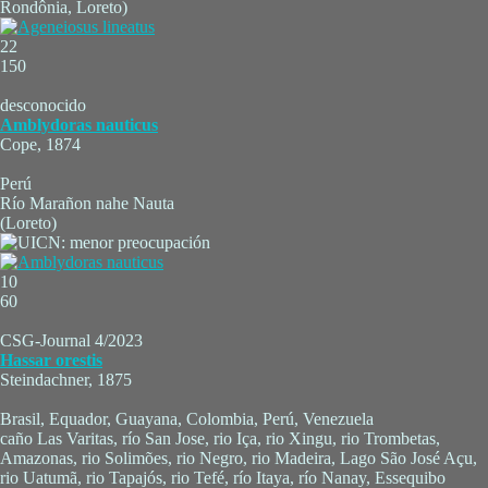
Rondônia, Loreto)
22
150
desconocido
Amblydoras nauticus
Cope, 1874
Perú
Río Marañon nahe Nauta
(Loreto)
10
60
CSG-Journal 4/2023
Hassar orestis
Steindachner, 1875
Brasil, Equador, Guayana, Colombia, Perú, Venezuela
caño Las Varitas, río San Jose, rio Iça, rio Xingu, rio Trombetas,
Amazonas, rio Solimões, rio Negro, rio Madeira, Lago São José Açu,
rio Uatumã, rio Tapajós, rio Tefé, río Itaya, río Nanay, Essequibo