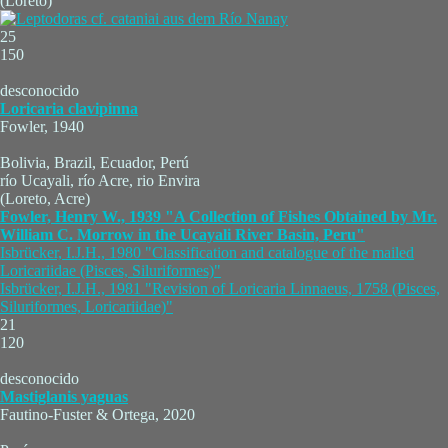
(Loreto)
25
150
desconocido
Loricaria clavipinna
Fowler, 1940
Bolivia, Brazil, Ecuador, Perú
río Ucayali, río Acre, rio Envira
(Loreto, Acre)
Fowler, Henry W., 1939 "A Collection of Fishes Obtained by Mr.
William C. Morrow in the Ucayali River Basin, Peru"
Isbrücker, I.J.H., 1980 "Classification and catalogue of the mailed
Loricariidae (Pisces, Siluriformes)"
Isbrücker, I.J.H., 1981 "Revision of Loricaria Linnaeus, 1758 (Pisces,
Siluriformes, Loricariidae)"
21
120
desconocido
Mastiglanis yaguas
Fautino-Fuster & Ortega, 2020