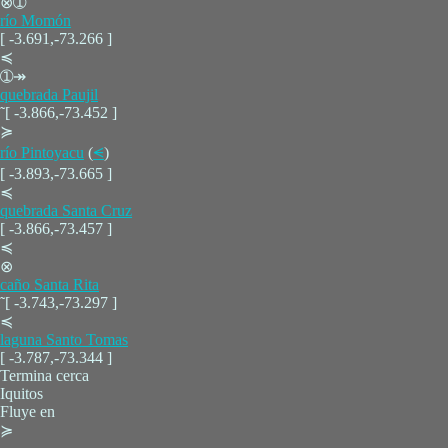
⊗➀
río Momón
[ -3.691,-73.266 ]
≼
➀↠
quebrada Paujil
˜[ -3.866,-73.452 ]
≽
río Pintoyacu
(
⪪
)
[ -3.893,-73.665 ]
≼
quebrada Santa Cruz
[ -3.866,-73.457 ]
≼
⊗
caño Santa Rita
˜[ -3.743,-73.297 ]
≼
laguna Santo Tomas
[ -3.787,-73.344 ]
Termina cerca
Iquitos
Fluye en
≽