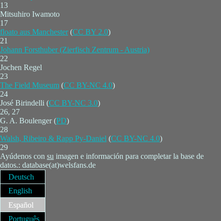
13
Mitsuhiro Iwamoto
17
floato aus Manchester
(
CC BY 2.0
)
21
Johann Forsthuber (Zierfisch Zentrum - Austria)
22
Jochen Regel
23
The Field Museum
(
CC BY-NC 4.0
)
24
José Birindelli (
CC BY-NC 3.0
)
26, 27
G. A. Boulenger (
PD
)
28
Walsh, Ribeiro & Rapp Py-Daniel
(
CC BY-NC 4.0
)
29
Ayúdenos con
su
imagen e información para completar la base de
datos.: database(at)welsfans.de
Deutsch
English
Español
Português