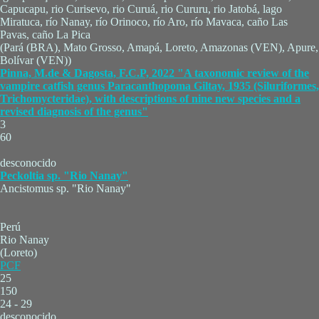
Capucapu, rio Curisevo, rio Curuá, rio Cururu, rio Jatobá, lago
Miratuca, río Nanay, río Orinoco, río Aro, río Mavaca, caño Las
Pavas, caño La Pica
(Pará (BRA), Mato Grosso, Amapá, Loreto, Amazonas (VEN), Apure,
Bolívar (VEN))
Pinna, M.de & Dagosta, F.C.P, 2022 "A taxonomic review of the
vampire catfish genus Paracanthopoma Giltay, 1935 (Siluriformes,
Trichomycteridae), with descriptions of nine new species and a
revised diagnosis of the genus"
3
60
desconocido
Peckoltia sp. "Rio Nanay"
Ancistomus sp. "Rio Nanay"
Perú
Rio Nanay
(Loreto)
PCF
25
150
24 - 29
desconocido