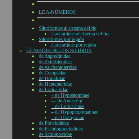
LDA-NÚMEROS
Siluriformes al sistema del río
Loricariidae al sistema del río
Siluriformes por región
Loricariidae por región
GÉNEROS DE LOS SILUROS
de Aspredinidae
de Astroblepidae
de Auchenipteridae
de Cetopsidae
de Doradidae
de Heptapteridae
de Loricariidae
– de Hypostominae
— de Ancistrini
– de Loricariinae
– de Hypoptopomatinae
– de Otothyrinae
de Pimelodidae
de Pseudopimelodidae
de Scoloplacidae