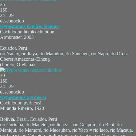
25
150
24 - 29
desconocido
Hypostomus hemicochliodon
Cochliodon hemicochliodon
Armbruster, 2003
Ecuador, Perú
río Nanay, río Itaya, río Marañon, río Santiago, río Napo, río Orosa,
Oberer Amazonas-Einzug
(Loreto, Orellana)
30
150
24 - 29
desconocido
Hypostomus pyrineusi
Cochliodon pyrineusi
Miranda-Ribeiro, 1920
Bolivia, Brasil, Ecuador, Perú
río Curiraba, río Madeira, río Itenez = río Guaporé, río Beni, río
Maniqui, río Mamoré, rio Macauhan, rio Yaco = rio Iaco, rio Macaua,
rio Jamari, río Catapino, río Pucuno, río Lushian, río Marañón, río