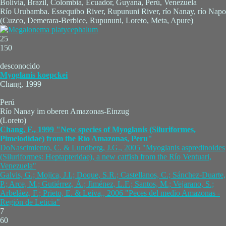
Bolivia, Brazil, Colombia, Ecuador, Guyana, Perú, Venezuela
Río Urubamba. Essequibo River, Rupununi River, río Nanay, río Napo
(Cuzco, Demerara-Berbice, Rupununi, Loreto, Meta, Apure)
25
150
desconocido
Myoglanis koepckei
Chang, 1999
Perú
Río Nanay im oberen Amazonas-Einzug
(Loreto)
Chang, F., 1999 "New species of Myoglanis (Siluriformes,
Pimelodidae) from the Río Amazonas, Peru"
DoNascimiento, C. & Lundberg, J.G., 2005 "Myoglanis aspredinoides
(Siluriformes: Heptapteridae), a new catfish from the Río Ventuari,
Venezuela"
Galvis, G.; Mojica, J.I.; Doque, S.R.; Castellanos, C.; Sánchez-Duarte,
P.; Arce, M.; Gutiérrez, Á.; Jiménez, L.F.; Santos, M.; Vejarano, S.;
Arbeláez, F.; Prieto, E. & Leiva,, 2006 "Peces del medio Amazonas -
Región de Leticia"
7
60