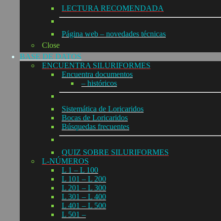
LECTURA RECOMENDADA
Página web – novedades técnicas
Close
BASE DE DATOS
ENCUENTRA SILURIFORMES
Encuentra documentos
– históricos
Sistemática de Loricaridos
Bocas de Loricaridos
Búsquedas frecuentes
QUIZ SOBRE SILURIFORMES
L-NÚMEROS
L 1 – L 100
L 101 – L 200
L 201 – L 300
L 301 – L 400
L 401 – L 500
L 501 –