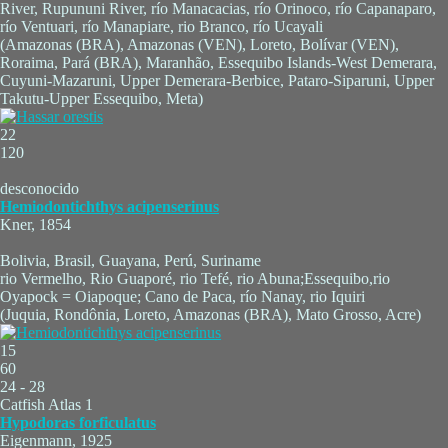
River, Rupununi River, río Manacacias, río Orinoco, río Capanaparo,
río Ventuari, río Manapiare, rio Branco, río Ucayali
(Amazonas (BRA), Amazonas (VEN), Loreto, Bolívar (VEN),
Roraima, Pará (BRA), Maranhão, Essequibo Islands-West Demerara,
Cuyuni-Mazaruni, Upper Demerara-Berbice, Pataro-Siparuni, Upper
Takutu-Upper Essequibo, Meta)
22
120
desconocido
Hemiodontichthys acipenserinus
Kner, 1854
Bolivia, Brasil, Guayana, Perú, Suriname
rio Vermelho, Rio Guaporé, rio Tefé, rio Abuna;Essequibo,rio
Oyapock = Oiapoque; Cano de Paca, río Nanay, rio Iquiri
(Juquia, Rondônia, Loreto, Amazonas (BRA), Mato Grosso, Acre)
15
60
24 - 28
Catfish Atlas 1
Hypodoras forficulatus
Eigenmann, 1925