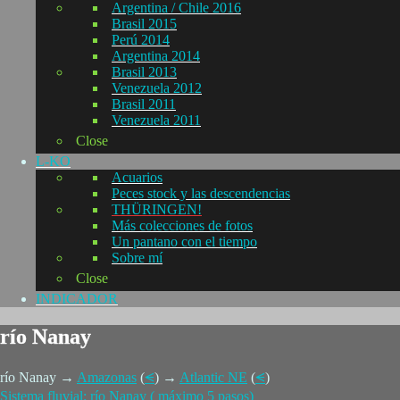
Argentina / Chile 2016
Brasil 2015
Perú 2014
Argentina 2014
Brasil 2013
Venezuela 2012
Brasil 2011
Venezuela 2011
Close
L-KO
Acuarios
Peces stock y las descendencias
THÜRINGEN!
Más colecciones de fotos
Un pantano con el tiempo
Sobre mí
Close
INDICADOR
río Nanay
río Nanay →
Amazonas
(
⪪
) →
Atlantic NE
(
⪪
)
Sistema fluvial: río Nanay ( máximo 5 pasos)