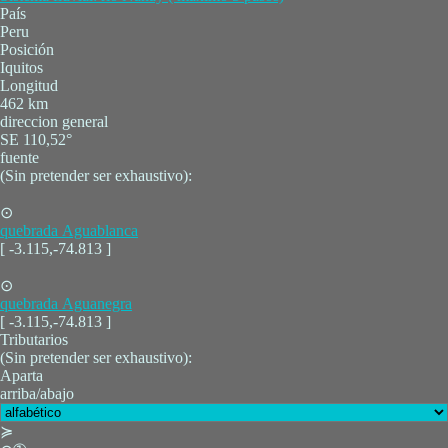
País
Peru
Posición
Iquitos
Longitud
462 km
direccion general
SE 110,52°
fuente
(Sin pretender ser exhaustivo):
⊙
quebrada Aguablanca
[ -3.115,-74.813 ]
⊙
quebrada Aguanegra
[ -3.115,-74.813 ]
Tributarios
(Sin pretender ser exhaustivo):
Aparta
arriba/abajo
≽