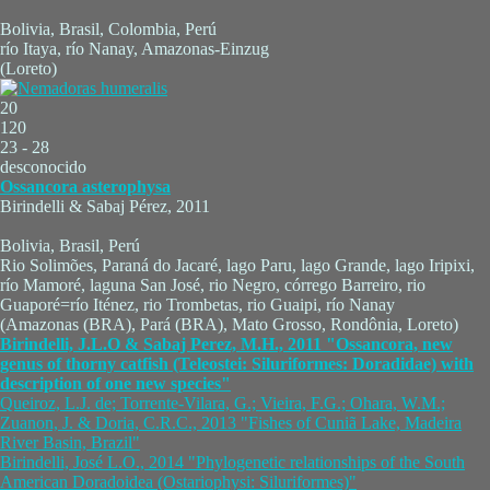
Bolivia, Brasil, Colombia, Perú
río Itaya, río Nanay, Amazonas-Einzug
(Loreto)
20
120
23 - 28
desconocido
Ossancora asterophysa
Birindelli & Sabaj Pérez, 2011
Bolivia, Brasil, Perú
Rio Solimões, Paraná do Jacaré, lago Paru, lago Grande, lago Iripixi,
río Mamoré, laguna San José, rio Negro, córrego Barreiro, rio
Guaporé=río Iténez, rio Trombetas, rio Guaipi, río Nanay
(Amazonas (BRA), Pará (BRA), Mato Grosso, Rondônia, Loreto)
Birindelli, J.L.O & Sabaj Perez, M.H., 2011 "Ossancora, new
genus of thorny catfish (Teleostei: Siluriformes: Doradidae) with
description of one new species"
Queiroz, L.J. de; Torrente-Vilara, G.; Vieira, F.G.; Ohara, W.M.;
Zuanon, J. & Doria, C.R.C., 2013 "Fishes of Cuniã Lake, Madeira
River Basin, Brazil"
Birindelli, José L.O., 2014 "Phylogenetic relationships of the South
American Doradoidea (Ostariophysi: Siluriformes)"