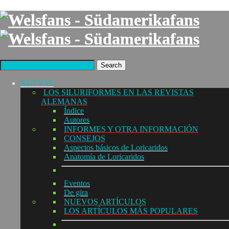
Search
NUEVAS
LOS SILURIFORMES EN LAS REVISTAS
ALEMANAS
Índice
Autores
INFORMES Y OTRA INFORMACIÓN
CONSEJOS
Aspectos básicos de Loricaridos
Anatomía de Loricaridos
Eventos
De gira
NUEVOS ARTÍCULOS
LOS ARTÍCULOS MÁS POPULARES