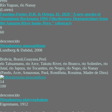
Perú
Río Yaguas, río Nanay
(Loreto)
Faustino-Fuster, D.R. & Ortega, H., 2020 "A new species of
Mastiglanis Bockmann 1994 (Siluriformes: Heptapteridae) from
the Amazon River basin, Peru " (abstract)
9
60
desconocido
Megalonema amaxanthum
Lundberg & Dahdul, 2008
Bolivia, Brasil,Guayana,Perú
río Tahuamanu, rio Arce, Takutu River, rio Branco, rio Solimões, rio
Jutaí, rio Japura, rio Tocantins, rio Negro, río Napo, río Nanay
(Pando, Acre, Amazonas, Pará, Rondônia, Roraima, Madre de Dios)
14
100
desconocido
Megalonema platycephalum
Eigenmann, 1912