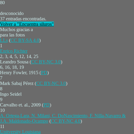
80
desconocido
37 entradas encontradas.
Volver a "Encuentra siluros"
Muchos gracias a
para las fotos
LLs
(
CC BY-SA 4.0
)
1
Enrico Richter
2, 3, 4, 5, 12, 14, 25
Leandro Sousa (
CC BY-NC 3.0
)
6, 16, 18, 19
Henry Fowler, 1915 (
PD
)
7
Mark Sabaj Pérez (
CC BY-NC 3.0
)
8
Ingo Seidel
9
Carvalho et. al., 2009 (
PD
)
10
A. Ortega-Lara, N. Milani, C. DoNascimiento, F. Nilla-Navarro &
J.A. Maldonado-Ocampo
(
CC BY-NC 4.0
)
11
Unitversity Louisiana