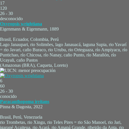
17
120
26 - 30
desconocido
Oxyropsis wrightiana
Eigenmann & Eigenmann, 1889
Brasil, Ecuador, Colombia, Perú
Lago Janaupari, rio Solimões, lago Janauacá, laguna Supia, rio Yavarí
= rio Javari, caño Buraco, rio Urubu, rio Orteguaza, río Ampiyacu, río
Puntichao, río Chicosa, río Nanay, caño Punto, río Marañón, río
Ucayali, caño Pastos
(Amazonas (BRA), Caqueta, Loreto)
6
60
26 - 30
conocido
Paracanthopoma irritans
Pinna & Dagosta, 2022
Brasil, Perú, Venezuela
rio Trombetas, rio Xingu, rio Teles Pires = rio São Manoel, rio Jari,
igarapé Açaiteua, rio Acará, rio Amapá Grande, ribeirão da Anta, rio