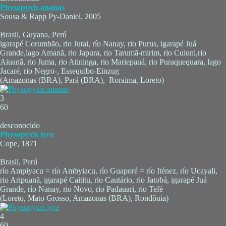
Physopyxis ananas
Sousa & Rapp Py-Daniel, 2005
Brasil, Guyana, Perú
igarapé Corumbão, rio Jutai, río Nanay, rio Purus, igarapé Juá
Grande,lago Amanã, rio Japura, rio Tarumã-mirim, rio Cuiuni,rio
Aiuanã, rio Juma, rio Atininga, rio Mariepauá, rio Puraquequara, lago
Jacaré, rio Negro-, Essequibo-Einzug
(Amazonas (BRA), Pará (BRA), Roraima, Loreto)
3
60
desconocido
Physopyxis lyra
Cope, 1871
Brasil, Perú
río Ampiyacu = río Ambyiacu, río Guaporé = río Iténez, río Ucayali,
rio Aripuanã, igarapé Caititu, rio Cautário, rio Jatobá, igarapé Juá
Grande, río Nanay, rio Novo, rio Padauari, rio Tefé
(Loreto, Mato Grosso, Amazonas (BRA), Rondônia)
4
60