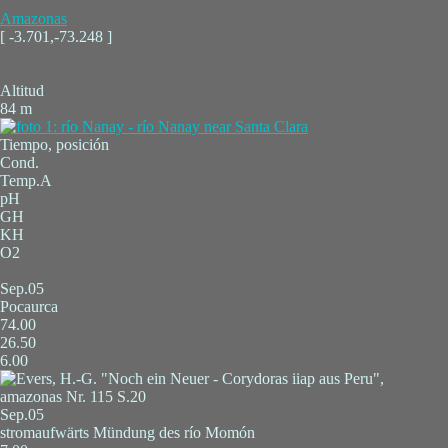
Amazonas
[ -3.701,-73.248 ]
Altitud
84 m
Tiempo, posición
Cond.
Temp.A
pH
GH
KH
O2
Sep.05
Pocaurca
74.00
26.50
6.00
Sep.05
stromaufwärts Mündung des río Momón