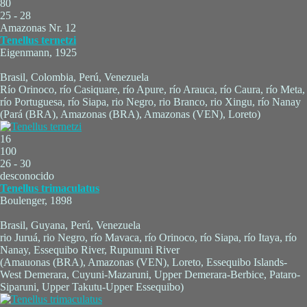
80
25 - 28
Amazonas Nr. 12
Tenellus ternetzi
Eigenmann, 1925
Brasil, Colombia, Perú, Venezuela
Río Orinoco, río Casiquare, río Apure, río Arauca, río Caura, río Meta,
río Portuguesa, río Siapa, rio Negro, rio Branco, rio Xingu, río Nanay
(Pará (BRA), Amazonas (BRA), Amazonas (VEN), Loreto)
16
100
26 - 30
desconocido
Tenellus trimaculatus
Boulenger, 1898
Brasil, Guyana, Perú, Venezuela
rio Juruá, rio Negro, río Mavaca, río Orinoco, río Siapa, río Itaya, río
Nanay, Essequibo River, Rupununi River
(Amauonas (BRA), Amazonas (VEN), Loreto, Essequibo Islands-
West Demerara, Cuyuni-Mazaruni, Upper Demerara-Berbice, Pataro-
Siparuni, Upper Takutu-Upper Essequibo)