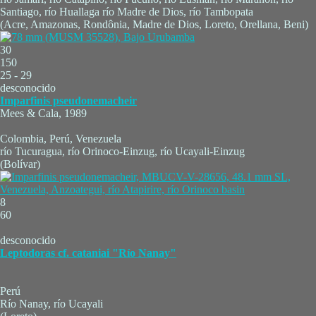
Santiago, río Huallaga río Madre de Dios, río Tambopata
(Acre, Amazonas, Rondônia, Madre de Dios, Loreto, Orellana, Beni)
30
150
25 - 29
desconocido
Imparfinis pseudonemacheir
Mees & Cala, 1989
Colombia, Perú, Venezuela
río Tucuragua, río Orinoco-Einzug, río Ucayali-Einzug
(Bolívar)
8
60
desconocido
Leptodoras cf. cataniai "Río Nanay"
Perú
Río Nanay, río Ucayali