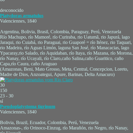
desconocido
Platydoras armatulus
Valenciennes, 1840
Argentina, Bolivia, Brasil, Colombia, Paraguay, Perú, Venezuela
Río Machupo, río Mamoré, río Curiraba, rio Uatumã, rio Japurá, lago
Jaraqui, rio Cuiabá, rio Paraguai, rio Guaporé = río Iténez, rio Taquari,
rio Madeira, río Aguas Limón, laguna San José, río Manacacias, lago
Ypacaray,rio Salado, río Aquidaban, río Itaya, río Mazana, río Morona,
río Nanay, río Ucayali, río Claro,caño Salina,caño Guaritico, caño
Capa,río Caura, caño Araguao
(Amazonas, Beni, Mato Grosso, Meta, Central, Concepcion, Loreto,
Madre de Dios, Anzoategui, Apure, Barinas, Delta Amacuro)
30
150
23 - 30
sí
Pseudoplatystoma tigrinum
Valenciennes, 1840
Bolivia, Brazil, Ecuador, Colombia, Perú, Venezuela
Amazonas-, río Orinoco-Einzug, río Marañón, rio Negro, río Nanay,