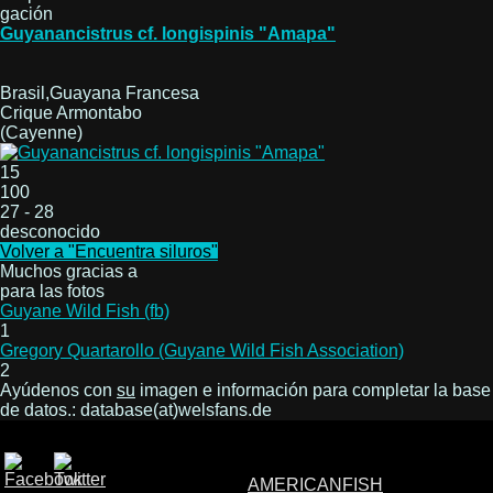
gación
Guyanancistrus cf. longispinis "Amapa"
Brasil,Guayana Francesa
Crique Armontabo
(Cayenne)
15
100
27 - 28
desconocido
Volver a "Encuentra siluros"
Muchos gracias a
para las fotos
Guyane Wild Fish (fb)
1
Gregory Quartarollo (Guyane Wild Fish Association)
2
Ayúdenos con
su
imagen e información para completar la base
de datos.: database(at)welsfans.de
AMERICANFISH