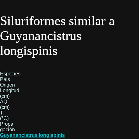
Siluriformes similar a
Guyanancistrus
longispinis
Especies
País
Origen
Longitud
(cm)
AQ
(cm)
T.
(°C)
Propa
gación
Guyanancistrus longispinis