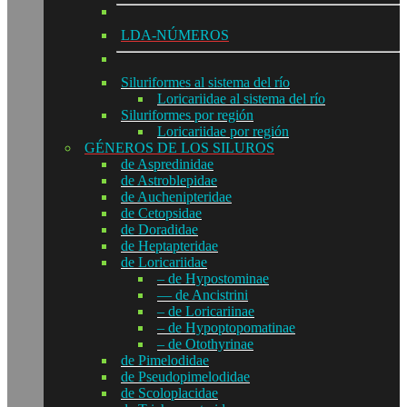
LDA-NÚMEROS
Siluriformes al sistema del río
Loricariidae al sistema del río
Siluriformes por región
Loricariidae por región
GÉNEROS DE LOS SILUROS
de Aspredinidae
de Astroblepidae
de Auchenipteridae
de Cetopsidae
de Doradidae
de Heptapteridae
de Loricariidae
– de Hypostominae
— de Ancistrini
– de Loricariinae
– de Hypoptopomatinae
– de Otothyrinae
de Pimelodidae
de Pseudopimelodidae
de Scoloplacidae