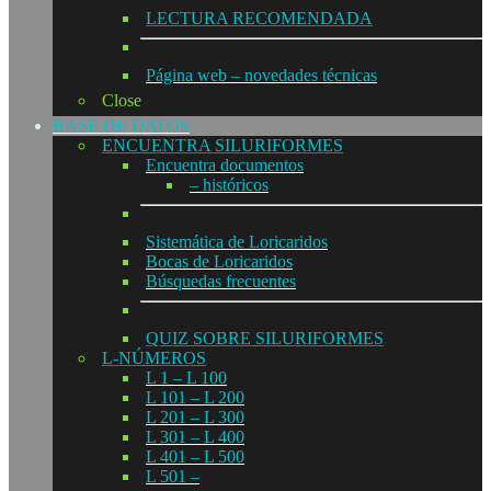
LECTURA RECOMENDADA
Página web – novedades técnicas
Close
BASE DE DATOS
ENCUENTRA SILURIFORMES
Encuentra documentos
– históricos
Sistemática de Loricaridos
Bocas de Loricaridos
Búsquedas frecuentes
QUIZ SOBRE SILURIFORMES
L-NÚMEROS
L 1 – L 100
L 101 – L 200
L 201 – L 300
L 301 – L 400
L 401 – L 500
L 501 –