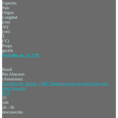
Especies
País
Origen
Longitud
(cm)
AQ
(cm)
T.
(°C)
Propa
gación
Peckoltia sp. "L 170"
Brasil
Rio Abacaxis
(Amazonas)
Stawikowski, Rainer, 1994 "Harnischwelse aus dem Negro und
dem Abacaxis"
PCF
15
100
26 - 30
desconocido