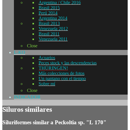
Argentina / Chile 2016
Brasil 2015
Perú 2014
Argentina 2014
Brasil 2013
Venezuela 2012
Brasil 2011
Venezuela 2011
Close
L-KO
Acuarios
Peces stock y las descendencias
THÜRINGEN!
Más colecciones de fotos
Un pantano con el tiempo
Sobre mí
Close
INDICADOR
Siluros similares
Siluriformes similar a Peckoltia sp. "L 170"