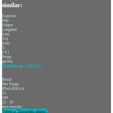
similar:
Especies
País
Origen
Longitud
(cm)
AQ
(cm)
T.
(°C)
Propa
gación
Peckoltia sp. "LDA 61"
Brasil
Rio Xingu
(Pará (BRA))
15
100
25 - 29
desconocido
Volver a "Encuentra siluros"