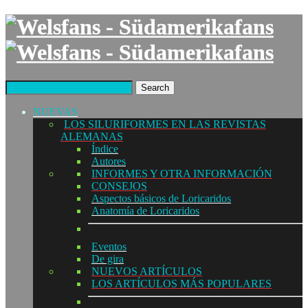
Search
NUEVAS
LOS SILURIFORMES EN LAS REVISTAS
ALEMANAS
Índice
Autores
INFORMES Y OTRA INFORMACIÓN
CONSEJOS
Aspectos básicos de Loricaridos
Anatomía de Loricaridos
Eventos
De gira
NUEVOS ARTÍCULOS
LOS ARTÍCULOS MÁS POPULARES