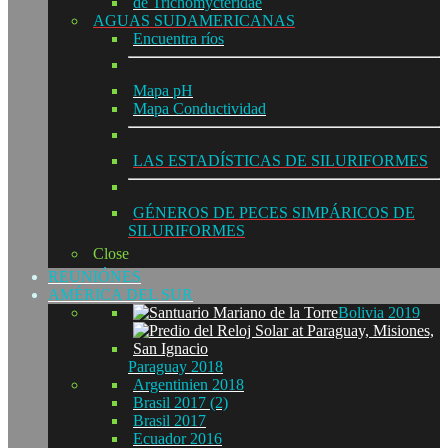
de Trichomycteridae
AGUAS SUDAMERICANAS
Encuentra ríos
Mapa pH
Mapa Conductividad
LAS ESTADÍSTICAS DE SILURIFORMES
GÉNEROS DE PECES SIMPÁRICOS DE
SILURIFORMES
Close
REUNIÓNES
AMÉRICA DEL SUR
Bolivia 2019
Paraguay 2018
Argentinien 2018
Brasil 2017 (2)
Brasil 2017
Ecuador 2016