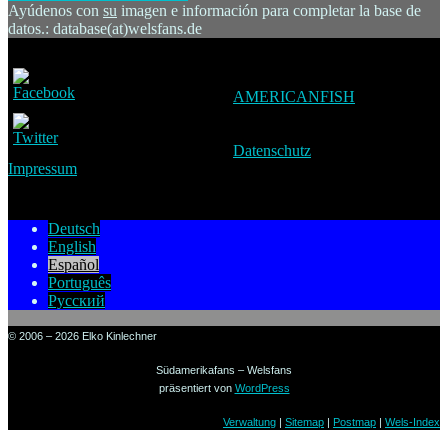
Ayúdenos con
su
imagen e información para completar la base de
datos.: database(at)welsfans.de
AMERICANFISH
Datenschutz
Impressum
Deutsch
English
Español
Português
Русский
© 2006 – 2026 Elko Kinlechner
Südamerikafans – Welsfans
präsentiert von
WordPress
Verwaltung
|
Sitemap
|
Postmap
|
Wels-Index