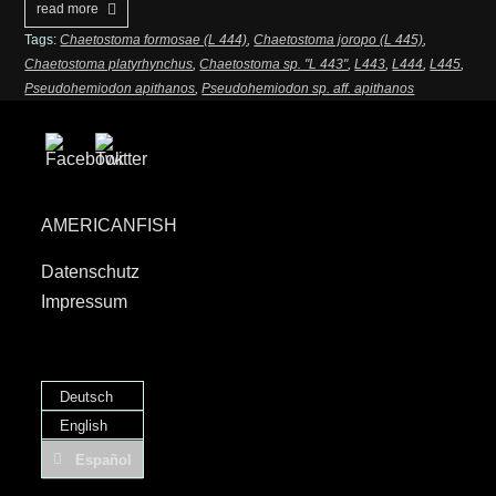
read more
Tags:
Chaetostoma formosae (L 444)
,
Chaetostoma joropo (L 445)
,
Chaetostoma platyrhynchus
,
Chaetostoma sp. "L 443"
,
L443
,
L444
,
L445
,
Pseudohemiodon apithanos
,
Pseudohemiodon sp. aff. apithanos
AMERICANFISH
Datenschutz
Impressum
Deutsch
English
Español