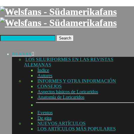
Search
NUEVAS
LOS SILURIFORMES EN LAS REVISTAS
ALEMANAS
Índice
Autores
INFORMES Y OTRA INFORMACIÓN
CONSEJOS
Aspectos básicos de Loricaridos
Anatomía de Loricaridos
Eventos
De gira
NUEVOS ARTÍCULOS
LOS ARTÍCULOS MÁS POPULARES