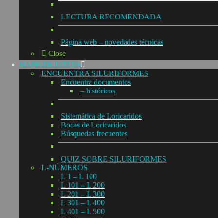
LECTURA RECOMENDADA
Página web – novedades técnicas
Close
BASE DE DATOS
ENCUENTRA SILURIFORMES
Encuentra documentos
– históricos
Sistemática de Loricaridos
Bocas de Loricaridos
Búsquedas frecuentes
QUIZ SOBRE SILURIFORMES
L-NÚMEROS
L 1 – L 100
L 101 – L 200
L 201 – L 300
L 301 – L 400
L 401 – L 500