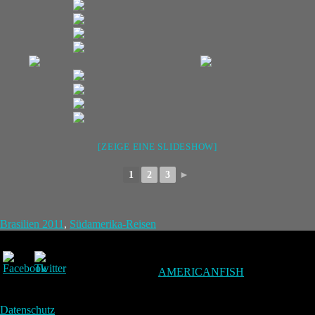
[ZEIGE EINE SLIDESHOW]
1
2
3
►
Brasilien 2011
,
Südamerika-Reisen
AMERICANFISH
Datenschutz