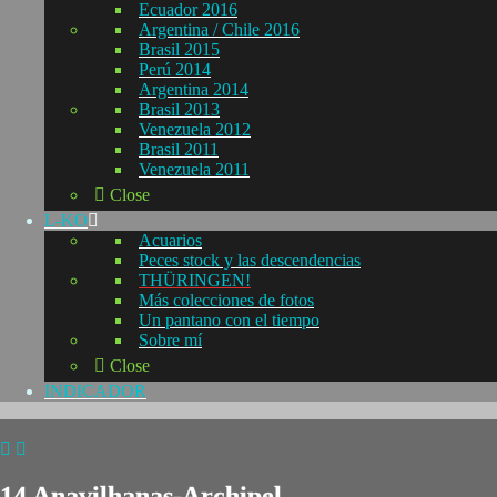
Ecuador 2016
Argentina / Chile 2016
Brasil 2015
Perú 2014
Argentina 2014
Brasil 2013
Venezuela 2012
Brasil 2011
Venezuela 2011
Close
L-KO
Acuarios
Peces stock y las descendencias
THÜRINGEN!
Más colecciones de fotos
Un pantano con el tiempo
Sobre mí
Close
INDICADOR
14 Anavilhanas-Archipel