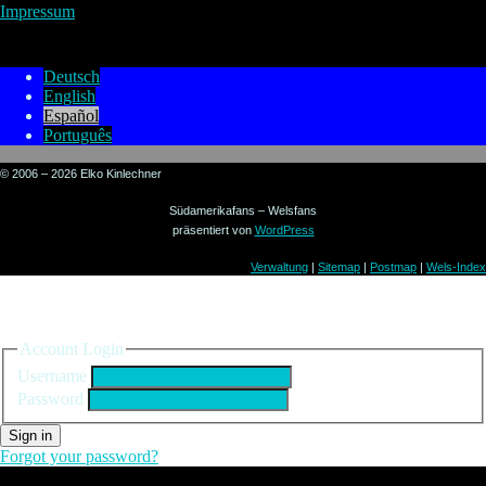
Impressum
Deutsch
English
Español
Português
© 2006 – 2026 Elko Kinlechner
Südamerikafans – Welsfans
präsentiert von
WordPress
Verwaltung
|
Sitemap
|
Postmap
|
Wels-Index
Sign in to your account
Account Login
Username
Password
Sign in
Forgot your password?