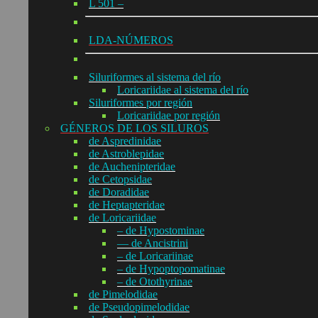
L 501 –
LDA-NÚMEROS
Siluriformes al sistema del río
Loricariidae al sistema del río
Siluriformes por región
Loricariidae por región
GÉNEROS DE LOS SILUROS
de Aspredinidae
de Astroblepidae
de Auchenipteridae
de Cetopsidae
de Doradidae
de Heptapteridae
de Loricariidae
– de Hypostominae
— de Ancistrini
– de Loricariinae
– de Hypoptopomatinae
– de Otothyrinae
de Pimelodidae
de Pseudopimelodidae