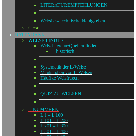
LITERATUREMPFEHLUNGEN
Website – technische Neuigkeiten
Close
DATENBANK
WELSE FINDEN
Wels-Literatur/Quellen finden
– historisch
Systematik der L-Welse
Maulstudien von L-Welsen
Häufige Welsfragen
QUIZ ZU WELSEN
L-NUMMERN
L 1 – L 100
L 101 – L 200
L 201 – L 300
L 301 – L 400