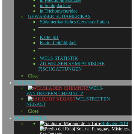
in Pseudopimelodidae
in Scoloplacidae
in Trichomycteridae
GEWÄSSER SÜDAMERIKAS
Südamerikanisches Gewässer finden
Karte: pH
Karte: Leitfähigkeit
WELS-STATISTIK
ZU WELSEN SYMPATRISCHE
FISCHGATTUNGEN
Close
TREFFEN
WELS-
FANTREFFEN CHEMNITZ
WELSTREFFEN
NEGAST
Close
SÜDAMERIKA
Bolivien 2019