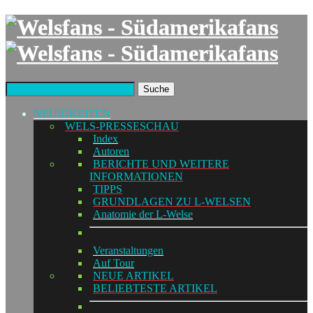
Suche
NEUIGKEITEN
WELS-PRESSESCHAU
Index
Autoren
BERICHTE UND WEITERE
INFORMATIONEN
TIPPS
GRUNDLAGEN ZU L-WELSEN
Anatomie der L-Welse
Veranstaltungen
Auf Tour
NEUE ARTIKEL
BELIEBTESTE ARTIKEL