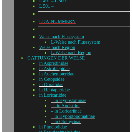
L 401 – L 500
L 501 –
LDA-NUMMERN
Welse nach Flusssystem
L-Welse nach Flusssystem
Welse nach Region
L-Welse nach Region
GATTUNGEN DER WELSE
in Aspredinidae
in Astroblepidae
in Auchenipteridae
in Cetopsidae
in Doradidae
in Heptapteridae
in Loricariidae
– in Hypostominae
— in Ancistrini
– in Loricariinae
– in Hypoptopomatinae
– in Otothyrinae
in Pimelodidae