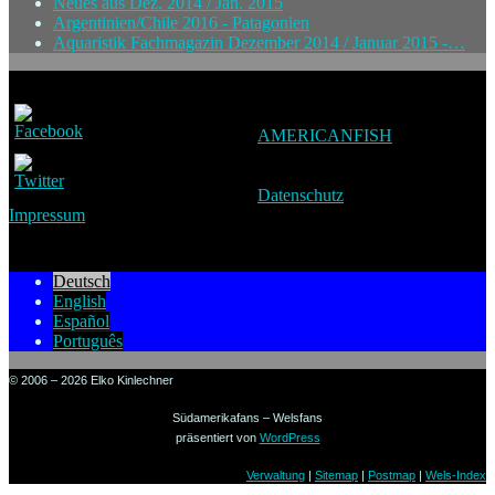
Neues aus Dez. 2014 / Jan. 2015
Argentinien/Chile 2016 - Patagonien
Aquaristik Fachmagazin Dezember 2014 / Januar 2015 -…
AMERICANFISH
Datenschutz
Impressum
Deutsch
English
Español
Português
© 2006 – 2026 Elko Kinlechner
Südamerikafans – Welsfans
präsentiert von
WordPress
Verwaltung
|
Sitemap
|
Postmap
|
Wels-Index