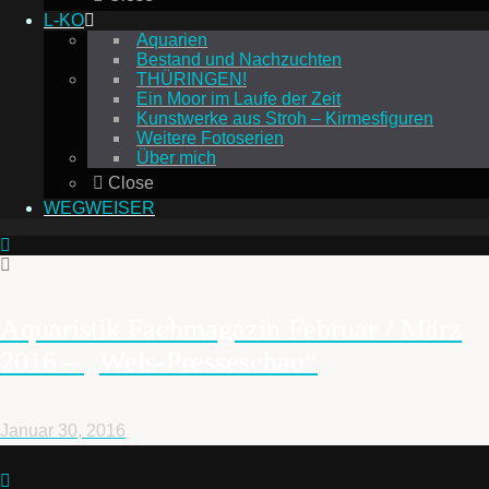
L-KO
Aquarien
Bestand und Nachzuchten
THÜRINGEN!
Ein Moor im Laufe der Zeit
Kunstwerke aus Stroh – Kirmesfiguren
Weitere Fotoserien
Über mich
Close
WEGWEISER
Aquaristik Fachmagazin Februar / März
2016 – „Wels-Presseschau“
Januar 30, 2016