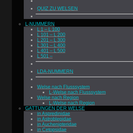
QUIZ ZU WELSEN
L-NUMMERN
L 1 – L 100
L 101 – L 200
L 201 – L 300
L 301 – L 400
L 401 – L 500
L 501 –
LDA-NUMMERN
Welse nach Flusssystem
L-Welse nach Flusssystem
Welse nach Region
L-Welse nach Region
GATTUNGEN DER WELSE
in Aspredinidae
in Astroblepidae
in Auchenipteridae
in Cetopsidae