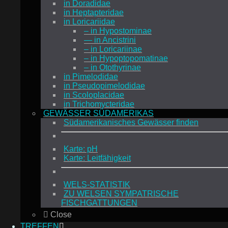
in Doradidae
in Heptapteridae
in Loricariidae
– in Hypostominae
— in Ancistrini
– in Loricariinae
– in Hypoptopomatinae
– in Otothyrinae
in Pimelodidae
in Pseudopimelodidae
in Scoloplacidae
in Trichomycteridae
GEWÄSSER SÜDAMERIKAS
Südamerikanisches Gewässer finden
Karte: pH
Karte: Leitfähigkeit
WELS-STATISTIK
ZU WELSEN SYMPATRISCHE
FISCHGATTUNGEN
Close
TREFFEN