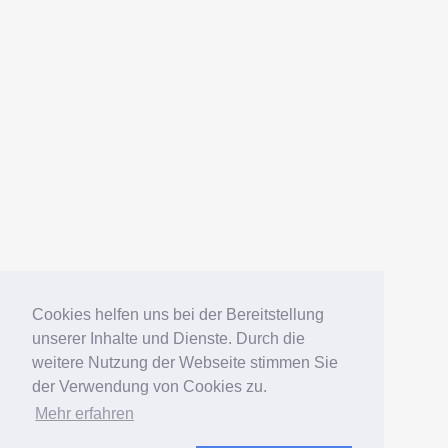
AMERICANFISH
Datenschutz
Impressum
Deutsch
English
Español
Português
Русский
Cookies helfen uns bei der Bereitstellung
unserer Inhalte und Dienste. Durch die
weitere Nutzung der Webseite stimmen Sie
© 2006 – 2026 Elko Kinlechner
der Verwendung von Cookies zu.
Mehr erfahren
Südamerikafans – Welsfans