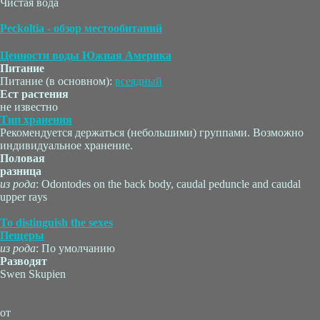
Чистая вода
Peckoltia - обзор местообитаний
Ценности воды Южная Америка
Питание
Питание (в основном):
всеядный
Ест растения
не известно
Тип хранения
Рекомендуется держаться (небольшими) группами. Возможно
индивидуальное хранение.
Половая
разница
из рода
: Odontodes on the back body, caudal peduncle and caudal
upper rays
To distinguish the sexes
Пещеры
из рода
: По умолчанию
Разводят
Swen Skupien
от