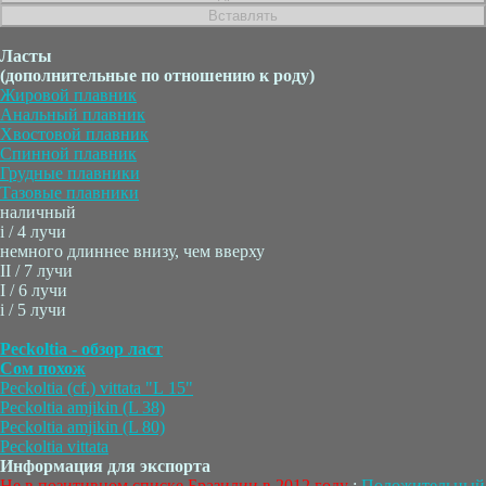
Ласты
(дополнительные по отношению к роду)
Жировой плавник
Анальный плавник
Хвостовой плавник
Спинной плавник
Грудные плавники
Тазовые плавники
наличный
i / 4 лучи
немного длиннее внизу, чем вверху
II / 7 лучи
I / 6 лучи
i / 5 лучи
Peckoltia - обзор ласт
Сом похож
Peckoltia (cf.) vittata "L 15"
Peckoltia amjikin (L 38)
Peckoltia amjikin (L 80)
Peckoltia vittata
Информация для экспорта
Не в позитивном списке Бразилии в 2012 году
:
Положительный