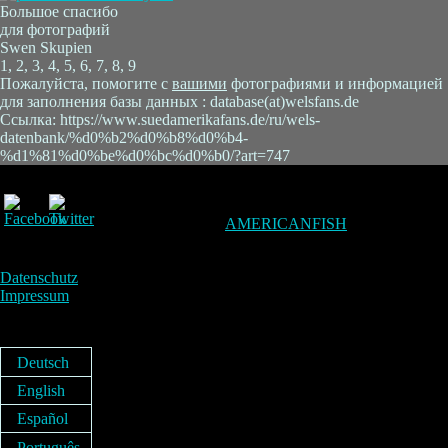
Большое спасибо
для фотографий
Swen Skupien
1, 2, 3, 4, 5, 6, 7, 8, 9
Пожалуйста, помогите с
вашими
фотографиями и информацией
для заполнения базы данных : database(at)welsfans.de
Ссылка: https://www.suedamerikafans.de/ru/wels-
datenbank/%d0%b2%d0%b8%d0%b4-
%d1%81%d0%be%d0%bc%d0%b0/?art=747
AMERICANFISH
Datenschutz
Impressum
Deutsch
English
Español
Português