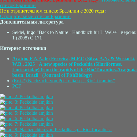
список Бразилии
Не в отрицательном списке Бразилии с 2020 года
:
Отрицательный список Бразилии
Дополнительная литература
Seidel, Ingo "Back to Nature - Handbuch für L-Welse" версия:
1 (2008) C.171
Интернет-источники
Araújo, F.A.A.de; Ferreira, M.F.C; Silva, A.N. & Wosiacki,
W.B., 2025 "A new species of Peckoltia (Siluriformes,
Loricariidae) from the rapids of the Rio Tocantins-Araguaia
basin, Brazil" (Journal of FishBiology)
(Erst-?) Nachzucht von Peckoltia sp. „Rio Tocantins“
PCF