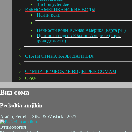
Trichomycteridae
ЮЖНОАМЕРИКАНСКИЕ ВОДЫ
Hайти реки
Ценности воды Южная Америка (карта pH)
Ценности воды в Южной Америке (карта
проводимости)
СТАТИСТИКА БАЗЫ ДАННЫХ
СИМПАТРИЧЕСКИЕ ВИДЫ РЫБ СОМАМ
Close
Вид сома
Peckoltia amjikin
Araújo, Ferreira, Silva & Wosiacki, 2025
Этимология