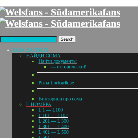
Search
БАЗА ДАННЫХ
НАЙДИ СОМА
Найти документы
— исторический
Роты Loricariidae
Викторина про сома
L-НОМЕРА
L 1 — L100
L 101 — L102
L 201 — L 300
L 301 — L 400
L 401 — L 500
L 501 —