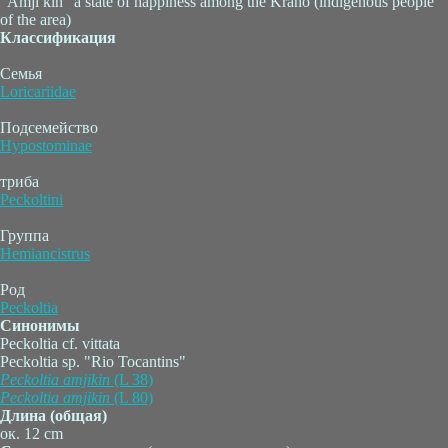
“Amji kin” a state of happiness among the Krahô (indigenous people
of the area)
Классификация
Семья
Loricariidae
Подсемейство
Hypostominae
триба
Peckoltini
Группа
Hemiancistrus
Род
Peckoltia
Синонимы
Peckoltia cf. vittata
Peckoltia sp. "Rio Tocantins"
Peckoltia
amjikin
(L 38)
Peckoltia
amjikin
(L 80)
Длина (общая)
ок. 12 cm