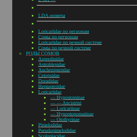
LDA-номера
Loricariidae по регионам
Сомы по регионам
Loricariidae по речной системе
Сомы по речной системе
РОДЫ СОМОВ
Aspredinidae
Astroblepidae
Auchenipteridae
Cetopsidae
Doradidae
Heptapteridae
Loricariidae
— Hypostominae
— — Ancistrini
— Loricariinae
— Hypoptopomatinae
— Otothyrinae
Pimelodidae
Pseudopimelodidae
Scoloplacidae