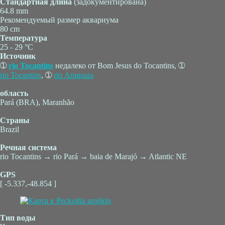
Стандартная длина
(задокументирована)
64.8 mm
Рекомендуемый размер аквариума
80 cm
Температура
25 - 29 °C
Источник
➀
rio Tocantins
недалеко от Bom Jesus do Tocantins, ➀
rio Tocantins
, ➀
rio Araguaia
область
Pará (BRA), Maranhão
Страны
Brazil
Речная система
rio Tocantins → rio Pará → baia de Marajó → Atlantic NE
GPS
[ -5.337,-48.854 ]
Тип воды