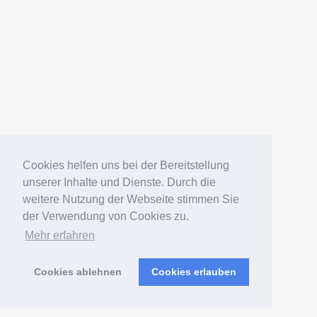
Impressum
Deutsch
English
Español
Português
Русский
Cookies helfen uns bei der Bereitstellung
unserer Inhalte und Dienste. Durch die
weitere Nutzung der Webseite stimmen Sie
© 2006 – 2026 Elko Kinlechner
der Verwendung von Cookies zu.
Mehr erfahren
Südamerikafans – Welsfans
präsentiert von
WordPress
Cookies ablehnen
Cookies erlauben
Verwaltung
|
Sitemap
|
Postmap
|
Wels-Index