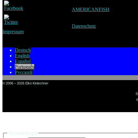
AMERICANFISH
Datenschutz
Impressum
Deutsch
English
Español
Português
Русский
© 2006 – 2026 Elko Kinlechner
S
p
Sign in to your account
Account Login