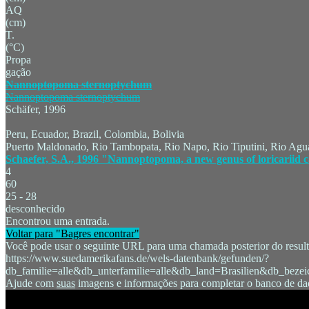
AQ
(cm)
T.
(°C)
Propa
gação
Nannoptopoma sternoptychum
Nannoptopoma sternoptychum
Schäfer, 1996
Peru, Ecuador, Brazil, Colombia, Bolivia
Puerto Maldonado, Rio Tambopata, Rio Napo, Rio Tiputini, Rio Ag
Schaefer, S.A., 1996 "Nannoptopoma, a new genus of loricariid c
4
60
25 - 28
desconhecido
Encontrou uma entrada.
Voltar para "Bagres encontrar"
Você pode usar o seguinte URL para uma chamada posterior do resulta
https://www.suedamerikafans.de/wels-datenbank/gefunden/?
db_familie=alle&db_unterfamilie=alle&db_land=Brasilien&db_be
Ajude com
suas
imagens e informações para completar o banco de dad