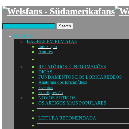
Search
NOTÍCIA
BAGRES EM REVISTAS
Indexação
Autores
RELATÓRIOS E INFORMAÇÕES
DICAS
FUNDAMENTOS DOS LORICARIÍDEOS
Anatomia dos loricariídeos
Eventos
Em digressão
NOVOS ARTIGOS
OS ARTIGOS MAIS POPULARES
LEITURA RECOMENDADA