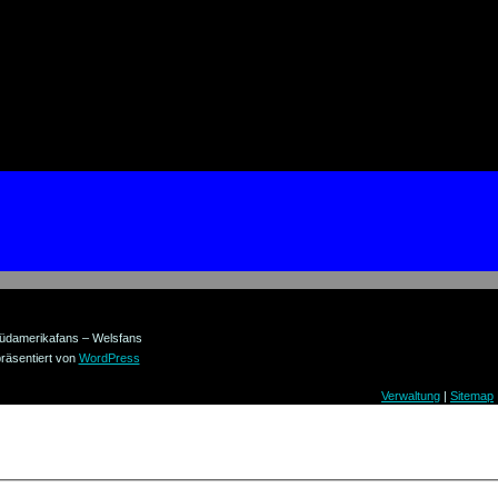
üdamerikafans – Welsfans
räsentiert von
WordPress
Verwaltung
|
Sitemap