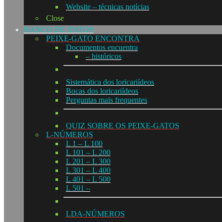
Website – técnicas notícias
Close
BANCO DE DATOS
PEIXE-GATO ENCONTRA
Documentos encuentra
– históricos
Sistemática dos loricariídeos
Bocas dos loricariídeos
Perguntas mais frequentes
QUIZ SOBRE OS PEIXE-GATOS
L-NÚMEROS
L 1 – L 100
L 101 – L 200
L 201 – L 300
L 301 – L 400
L 401 – L 500
L 501 –
LDA-NÚMEROS