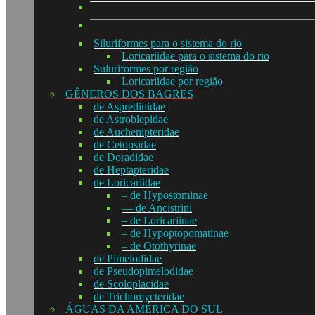
Siluriformes para o sistema do rio
Loricariidae para o sistema do rio
Suluriformes por região
Loricariidae por região
GÊNEROS DOS BAGRES
de Aspredinidae
de Astroblepidae
de Auchenipteridae
de Cetopsidae
de Doradidae
de Heptapteridae
de Loricariidae
– de Hypostominae
— de Ancistrini
– de Loricariinae
– de Hypoptopomatinae
– de Otothyrinae
de Pimelodidae
de Pseudopimelodidae
de Scoloplacidae
de Trichomycteridae
ÁGUAS DA AMÉRICA DO SUL