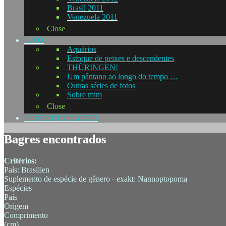
Brasil 2011
Venezuela 2011
Close
L-KO
Aquários
Estoque de peixes e descendentes
THÜRINGEN!
Um pântano ao longo do tempo …
Outras séries de fotos
Sobre mim
Close
POSTE INDICADOR
Bagres encontrados
Critérios:
País: Brasilien
Suplemento de espécie de gênero - exakt: Nannoptopoma
Espécies
País
Origem
Comprimento
(cm)