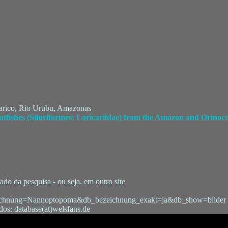
uarico, Rio Urubu, Amazonas
atfishes (Siluriformes: Loricariidae) from the Amazon and Orinoc
do da pesquisa - ou seja. em outro site
zeichnung=Nannoptopoma&db_bezeichnung_exakt=ja&db_show=bilder
os: database(at)welsfans.de