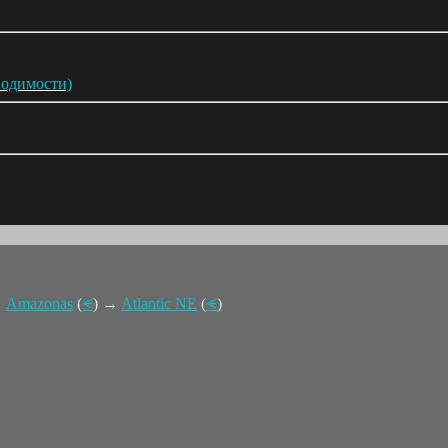
водимости)
→
Amazonas
(
⪪
) →
Atlantic NE
(
⪪
)