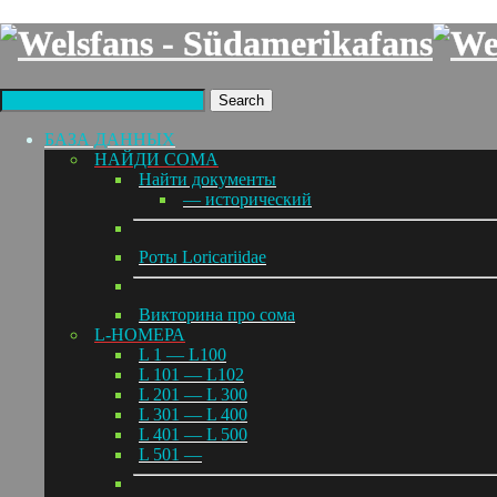
Search
БАЗА ДАННЫХ
НАЙДИ СОМА
Найти документы
— исторический
Роты Loricariidae
Викторина про сома
L-НОМЕРА
L 1 — L100
L 101 — L102
L 201 — L 300
L 301 — L 400
L 401 — L 500
L 501 —