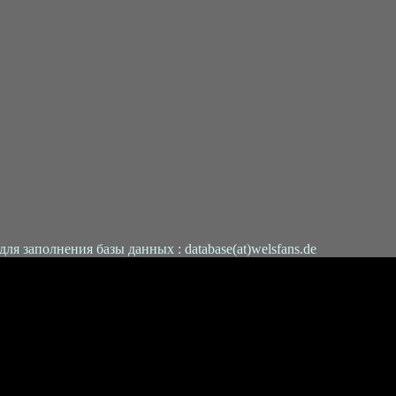
 заполнения базы данных : database(at)welsfans.de