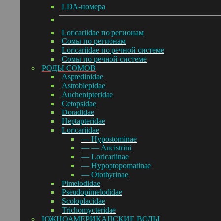
LDA-номера
Loricariidae по регионам
Сомы по регионам
Loricariidae по речной системе
Сомы по речной системе
РОДЫ СОМОВ
Aspredinidae
Astroblepidae
Auchenipteridae
Cetopsidae
Doradidae
Heptapteridae
Loricariidae
— Hypostominae
— — Ancistrini
— Loricariinae
— Hypoptopomatinae
— Otothyrinae
Pimelodidae
Pseudopimelodidae
Scoloplacidae
Trichomycteridae
ЮЖНОАМЕРИКАНСКИЕ ВОДЫ