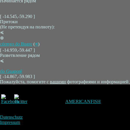
Начинается рядом
[ -14.545,-59.290 ]
Притоки
(Не претендуя на полноту):
≼
⊗
córrego do Bugre
(
⪪
)
[ -14.959,-59.447 ]
Разветвление рядом
≼
río Guaporé
[ -14.867,-59.983 ]
Пожалуйста, помогите с
вашими
фотографиями и информацией для
AMERICANFISH
Datenschutz
Impressum