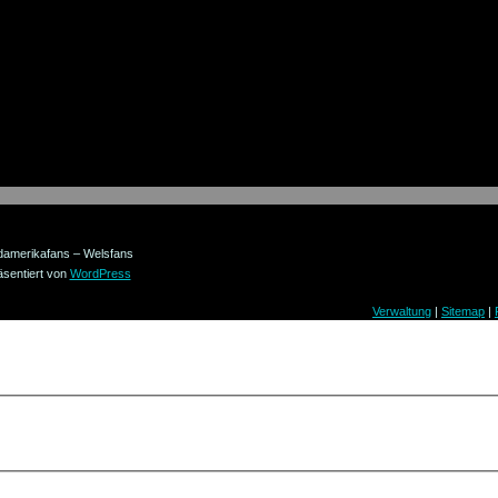
damerikafans – Welsfans
äsentiert von
WordPress
Verwaltung
|
Sitemap
|