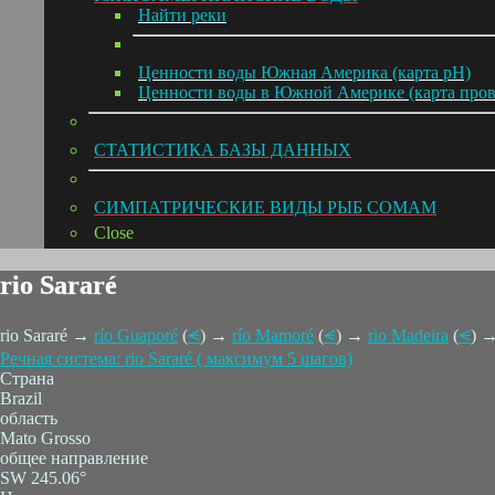
Hайти реки
Ценности воды Южная Америка (карта pH)
Ценности воды в Южной Америке (карта про
СТАТИСТИКА БАЗЫ ДАННЫХ
СИМПАТРИЧЕСКИЕ ВИДЫ РЫБ СОМАМ
Close
rio Sararé
rio Sararé →
río Guaporé
(
⪪
) →
río Mamoré
(
⪪
) →
rio Madeira
(
⪪
) 
Речная система: rio Sararé ( максимум 5 шагов)
Страна
Brazil
область
Mato Grosso
общее направление
SW 245.06°