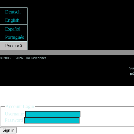
Deutsch
English
Español
Português
Русский
© 2006 — 2026 Elko Kinlechner
Sü
pr
Sign in to your account
Account Login
Username
Password
Sign in