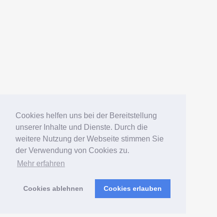
Datenschutz
Impressum
Deutsch
English
Español
Português
Русский
Cookies helfen uns bei der Bereitstellung
unserer Inhalte und Dienste. Durch die
weitere Nutzung der Webseite stimmen Sie
© 2006 — 2026 Elko Kinlechner
der Verwendung von Cookies zu.
Mehr erfahren
Südamerikafans – Welsfans
präsentiert von
WordPress
Cookies ablehnen
Cookies erlauben
Verwaltung
|
Sitemap
|
Postmap
|
Wels-Index