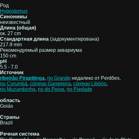
Род
Hypostomus
Синонимы
неизвестный
Длина (общая)
ок. 27 cm
Стандартная длина
(задокументирована)
217.9 mm
Рекомендуемый размер аквариума
150 cm
pH
5.5 - 7.0
Источник
ribeirão Pirapitinga
,
rio Grande
недалеко от Perdões,
rio Corumbá
,
córrego Gameleira
,
córrego Libório
,
rio Muzambinho
,
rio do Peixe
,
rio Piedade
область
Goiás
Страны
Brazil
Речная система