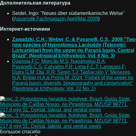
Дополнительная литература
Seidel, Ingo: "Neues über südamerikanische Welse"
(
Aquaristik Fachmagazin April/Mai 2008
)
Интернет-источники
Zawadzki, C.H.; Weber, C. & Pavanelli, C.S., 2008 "Two
new species of Hypostomus Lacépède (Teleostei:
Loricariidae) from the upper rio Paraná basin, Central
Brazil" (Neotropical Ichthyology, Vol. 6 No. 3)
Dagosta,F.C; Monção,M.S; Nagamatsu,B.A;
Pavanelli,C.S; Carvalho,F.R; Lima,F,C.T; Langeani,F;
Dutra,G.M; Ota, R.R; Seren,T.J; Tagliacollo,V; Menezes,
N.A; Britski,H.A & Pinna M, 2024 "Fishes of the upper rio
Paraná basin: diversity, biogeography and conservation"
(Neotropical Ichthyology, Vol. 22 No. 1)
Большое спасибо