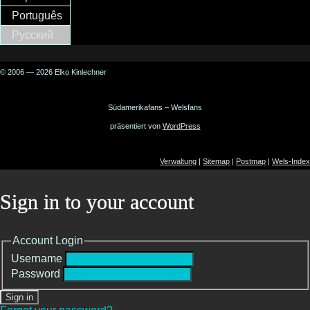
Português
Русский
© 2006 — 2026 Elko Kinlechner
Südamerikafans – Welsfans
präsentiert von
WordPress
Verwaltung
|
Sitemap
|
Postmap
|
Wels-Index
Sign in to your account
Account Login
Username
Password
Sign in