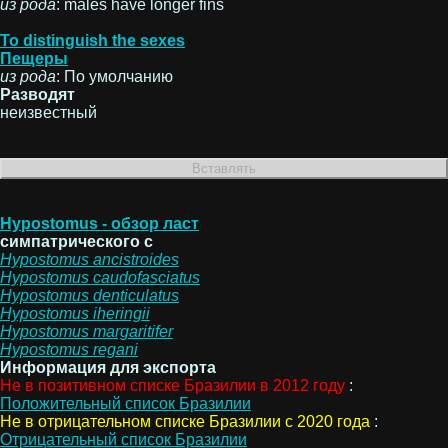
из рода
: males have longer fins
To distinguish the sexes
Пещеры
из рода
: По умолчанию
Разводят
неизвестный
Hypostomus - обзор ласт
симпатрического с
Hypostomus
ancistroides
Hypostomus
caudofasciatus
Hypostomus
denticulatus
Hypostomus
iheringii
Hypostomus
margaritifer
Hypostomus
regani
Информация для экспорта
Не в позитивном списке Бразилии в 2012 году
:
Положительный список Бразилии
Не в отрицательном списке Бразилии с 2020 года
:
Отрицательный список Бразилии