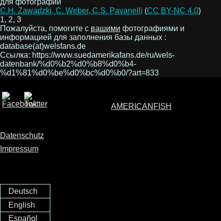
для фотографий
C.H. Zawadzki, C. Weber, C.S. Pavanelli
(
CC BY-NC 4.0
)
1, 2, 3
Пожалуйста, помогите с
вашими
фотографиями и
информацией для заполнения базы данных :
database(at)welsfans.de
Ссылка: https://www.suedamerikafans.de/ru/wels-
datenbank/%d0%b2%d0%b8%d0%b4-
%d1%81%d0%be%d0%bc%d0%b0/?art=833
AMERICANFISH
Datenschutz
Impressum
Deutsch
English
Español