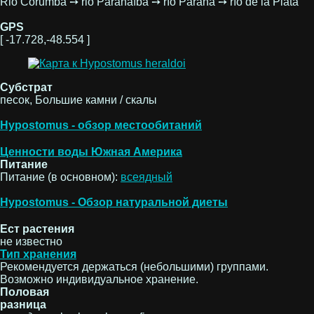
Rio Corumbá ➙ rio Paranaíba ➙ río Paraná ➙ río de la Plata
GPS
[ -17.728,-48.554 ]
Субстрат
песок, Большие камни / скалы
Hypostomus - обзор местообитаний
Ценности воды Южная Америка
Питание
Питание (в основном):
всеядный
Hypostomus - Обзор натуральной диеты
Ест растения
не известно
Тип хранения
Рекомендуется держаться (небольшими) группами.
Возможно индивидуальное хранение.
Половая
разница