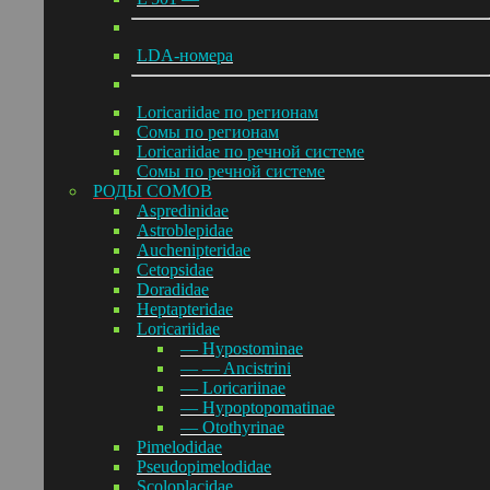
LDA-номера
Loricariidae по регионам
Сомы по регионам
Loricariidae по речной системе
Сомы по речной системе
РОДЫ СОМОВ
Aspredinidae
Astroblepidae
Auchenipteridae
Cetopsidae
Doradidae
Heptapteridae
Loricariidae
— Hypostominae
— — Ancistrini
— Loricariinae
— Hypoptopomatinae
— Otothyrinae
Pimelodidae
Pseudopimelodidae
Scoloplacidae