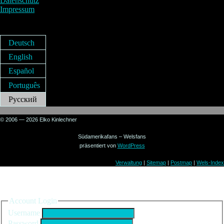
Datenschutz
Impressum
Deutsch
English
Español
Português
Русский
© 2006 — 2026 Elko Kinlechner
Südamerikafans – Welsfans
präsentiert von
WordPress
Verwaltung
|
Sitemap
|
Postmap
|
Wels-Index
Sign in to your account
Account Login
Username
Password