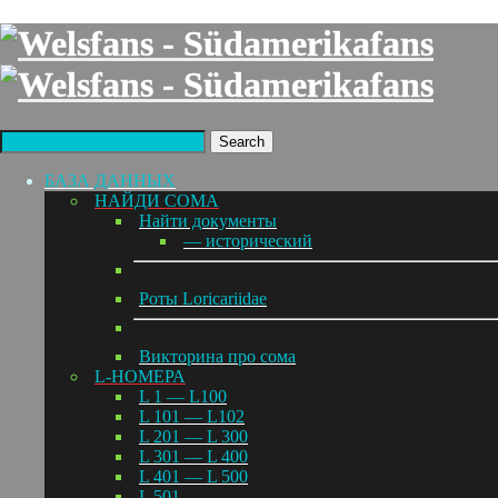
Search
БАЗА ДАННЫХ
НАЙДИ СОМА
Найти документы
— исторический
Роты Loricariidae
Викторина про сома
L-НОМЕРА
L 1 — L100
L 101 — L102
L 201 — L 300
L 301 — L 400
L 401 — L 500
L 501 —