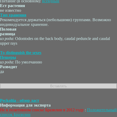
Питание (в основном):
всеядный
Ест растения
не известно
Тип хранения
Рекомендуется держаться (небольшими) группами. Возможно
индивидуальное хранение.
Половая
разница
из рода
: Odontodes on the back body, caudal peduncle and caudal
upper rays
To distinguish the sexes
Пещеры
из рода
: По умолчанию
Разводят
да
Peckoltia - обзор ласт
Информация для экспорта
Не в позитивном списке Бразилии в 2012 году
:
Положительный
список Бразилии