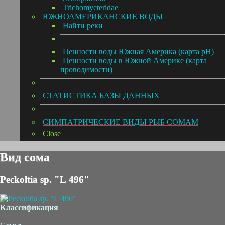
Trichomycteridae
ЮЖНОАМЕРИКАНСКИЕ ВОДЫ
Hайти реки
Ценности воды Южная Америка (карта pH)
Ценности воды в Южной Америке (карта
проводимости)
СТАТИСТИКА БАЗЫ ДАННЫХ
СИМПАТРИЧЕСКИЕ ВИДЫ РЫБ СОМАМ
Close
Вид сома
Peckoltia sp. "L 496"
Классификация