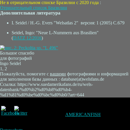
Не в отрицательном списке Бразилии с 2020 года
:
Отрицательный список Бразилии
Дополнительная литература
I. Seidel / H.-G. Evers "Welsatlas 2" версия: 1 (2005) C.679
Seidel, Ingo: "Neue L-Nummern aus Brasilien"
(
DATZ 12/2016
)
Большое спасибо
для фотографий
Ingo Seidel
1, 2
Пожалуйста, помогите с
вашими
фотографиями и информацией
для заполнения базы данных : database(at)welsfans.de
Ссылка: https://www.suedamerikafans.de/ru/wels-
datenbank/%d0%b2%d0%b8%d0%b4-
%d1%81%d0%be%d0%bc%d0%b0/?art=644
AMERICANFISH