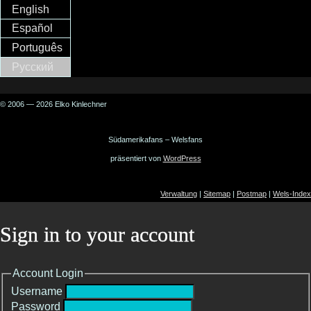
English
Español
Português
Русский
© 2006 — 2026 Elko Kinlechner
Südamerikafans – Welsfans
präsentiert von
WordPress
Verwaltung
|
Sitemap
|
Postmap
|
Wels-Index
Sign in to your account
Account Login
Username
Password