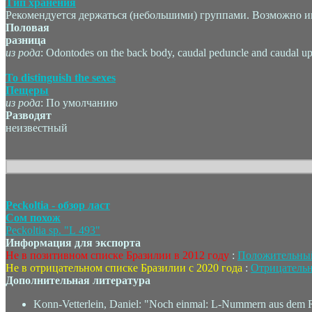
Тип хранения
Рекомендуется держаться (небольшими) группами. Возможно и
Половая
разница
из рода
: Odontodes on the back body, caudal peduncle and caudal up
To distinguish the sexes
Пещеры
из рода
: По умолчанию
Разводят
неизвестный
Peckoltia - обзор ласт
Сом похож
Peckoltia sp. "L 493"
Информация для экспорта
Не в позитивном списке Бразилии в 2012 году
:
Положительный
Не в отрицательном списке Бразилии с 2020 года
:
Отрицательн
Дополнительная литература
Konn-Vetterlein, Daniel: "Noch einmal: L-Nummern aus dem