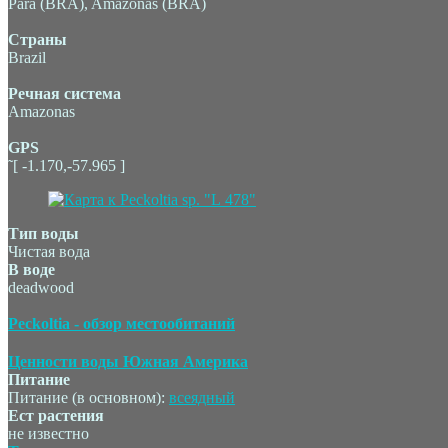
Pará (BRA), Amazonas (BRA)
Страны
Brazil
Речная система
Amazonas
GPS
˜[ -1.170,-57.965 ]
Тип воды
Чистая вода
В воде
deadwood
Peckoltia - обзор местообитаний
Ценности воды Южная Америка
Питание
Питание (в основном):
всеядный
Ест растения
не известно