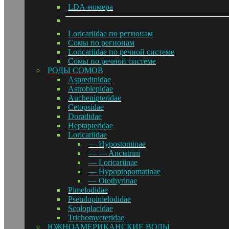
LDA-номера
Loricariidae по регионам
Сомы по регионам
Loricariidae по речной системе
Сомы по речной системе
РОДЫ СОМОВ
Aspredinidae
Astroblepidae
Auchenipteridae
Cetopsidae
Doradidae
Heptapteridae
Loricariidae
— Hypostominae
— — Ancistrini
— Loricariinae
— Hypoptopomatinae
— Otothyrinae
Pimelodidae
Pseudopimelodidae
Scoloplacidae
Trichomycteridae
ЮЖНОАМЕРИКАНСКИЕ ВОДЫ