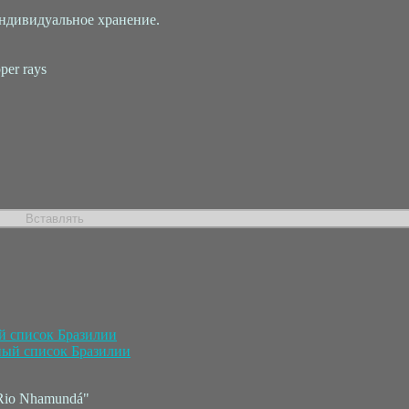
ндивидуальное хранение.
per rays
 список Бразилии
ый список Бразилии
 Rio Nhamundá"