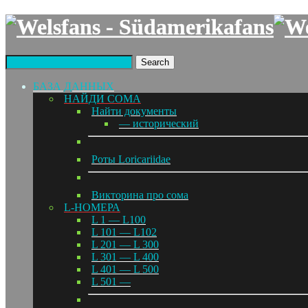
Search
БАЗА ДАННЫХ
НАЙДИ СОМА
Найти документы
— исторический
Роты Loricariidae
Викторина про сома
L-НОМЕРА
L 1 — L100
L 101 — L102
L 201 — L 300
L 301 — L 400
L 401 — L 500
L 501 —