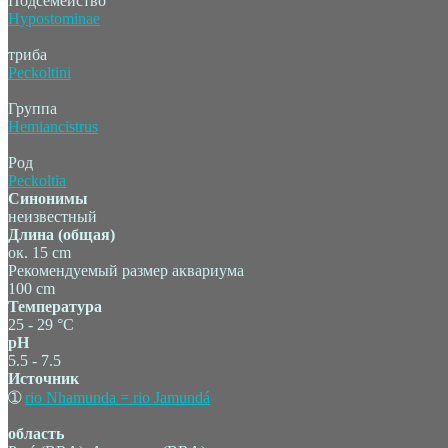
Подсемейство
Hypostominae
триба
Peckoltini
Группа
Hemiancistrus
Род
Peckoltia
Синонимы
неизвестный
Длина (общая)
ок. 15 cm
Рекомендуемый размер аквариума
100 cm
Температура
25 - 29 °C
pH
5.5 - 7.5
Источник
➀
rio Nhamunda = rio Jamundá
область