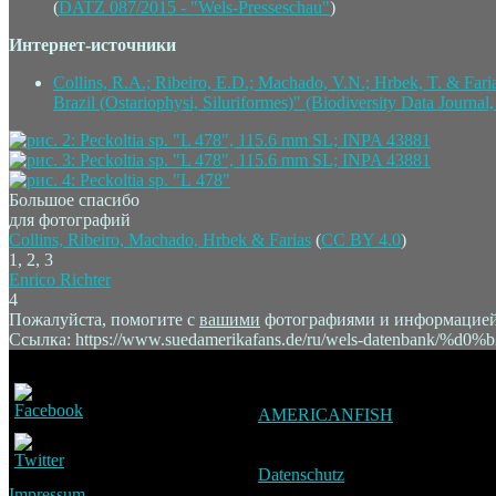
(
DATZ 087/2015 - "Wels-Presseschau"
)
Интернет-источники
Collins, R.A.; Ribeiro, E.D.; Machado, V.N.; Hrbek, T. & Faria
Brazil (Ostariophysi, Siluriformes)" (Biodiversity Data Journal,
Большое спасибо
для фотографий
Collins, Ribeiro, Machado, Hrbek & Farias
(
CC BY 4.0
)
1, 2, 3
Enrico Richter
4
Пожалуйста, помогите с
вашими
фотографиями и информацией дл
Ссылка: https://www.suedamerikafans.de/ru/wels-datenban
AMERICANFISH
Datenschutz
Impressum