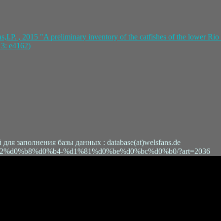
s,I.P. , 2015 "A preliminary inventory of the catfishes of the lower R
 3: e4162)
я заполнения базы данных : database(at)welsfans.de
k/%d0%b2%d0%b8%d0%b4-%d1%81%d0%be%d0%bc%d0%b0/?art=2036