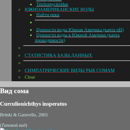
Trichomycteridae
ЮЖНОАМЕРИКАНСКИЕ ВОДЫ
Hайти реки
Ценности воды Южная Америка (карта pH)
Ценности воды в Южной Америке (карта
проводимости)
СТАТИСТИКА БАЗЫ ДАННЫХ
СИМПАТРИЧЕСКИЕ ВИДЫ РЫБ СОМАМ
Close
Вид сома
Curculionichthys insperatus
Britski & Garavello, 2003
(
Типовой вид
)