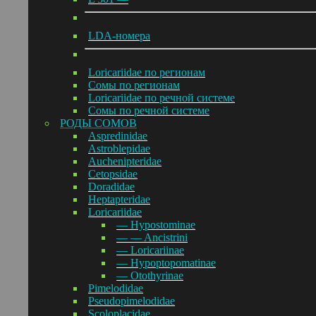
LDA-номера
Loricariidae по регионам
Сомы по регионам
Loricariidae по речной системе
Сомы по речной системе
РОДЫ СОМОВ
Aspredinidae
Astroblepidae
Auchenipteridae
Cetopsidae
Doradidae
Heptapteridae
Loricariidae
— Hypostominae
— — Ancistrini
— Loricariinae
— Hypoptopomatinae
— Otothyrinae
Pimelodidae
Pseudopimelodidae
Scoloplacidae