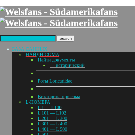
Search
БАЗА ДАННЫХ
НАЙДИ СОМА
Найти документы
— исторический
Роты Loricariidae
Викторина про сома
L-НОМЕРА
L 1 — L100
L 101 — L102
L 201 — L 300
L 301 — L 400
L 401 — L 500
L 501 —