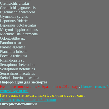
Crenicichla britskii
Crenicichla jaguarensis
Eigenmannia virescens
Gymnotus sylvius
Leporinus friderici
Leporinus octofasciatus
Metynnis lippincottianus
Moenkhausia intermedia
Odontostilbe sp.
Parodon nasus
Piabina argentea
Planaltina britskii
Poecilia reticulata
Rhamdiopsis sp.
Serrapinnus heterodon
Serrapinnus notomelas
Serrasalmus maculatus
Steindachnerina insculpta
Информация для экспорта
Не в позитивном списке Бразилии в 2012 году
:
Положительный
список Бразилии
Не в отрицательном списке Бразилии с 2020 года
:
Отрицательный список Бразилии
Интернет-источники