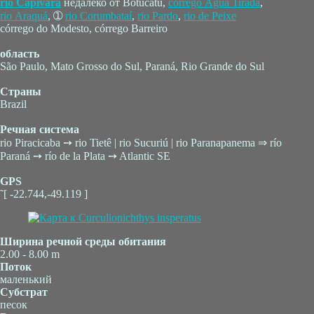
rio Capivara
недалеко от Botucatu,
córrego Água Tirada
,
rio Araquá
, ➀
rio Corumbataí
,
rio Pardo
,
rio de Peixe
córrego do Modesto, córrego Barreiro
область
São Paulo, Mato Grosso do Sul, Paraná, Rio Grande do Sul
Страны
Brazil
Речная система
rio Piracicaba ➙ rio Tietê | rio Sucuriú | rio Paranapanema ⇒ río
Paraná ➙ río de la Plata ➙ Atlantic SE
GPS
˜[ -22.744,-49.119 ]
Ширина речной среды обитания
2.00 - 8.00 m
Поток
маленький
Субстрат
песок