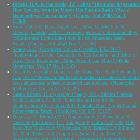
Britski, H.A. & Garavello, J.C., 2003 "Hisonotus insperatus:
New Species, from the Upper Rio Paraná Basin (Pisces:
Ostariophysi: Loricariidae)" (Copeia, Vol. 2003 No. 3,
C.588)
Roxo, Fábio F.; Dias, Angelica C., Silva, Gabriel S. C.&
Oliveira, Claudio, 2017 "Two new species of Curculionichthys
(Siluriformes: Loricariidae) from the rio Amazonas basin,
Brazil" (Zootaxa, Vol. 4341 No. 2, C.268)
Santos, A.C.; Gonçalves, C.C. & Carvalho, F.R., 2017
"Ichthyofauna of the “Cachoeira de São Roberto” and fishes of
lower Preto River, upper Paraná River basin, Brazil" (Biota
Neotropica, Vol. 17 No. 1, C.6)
Ota, R.R.; Carvalho Deprá, G. de; Graça, W.J. da & Pavanelli,
C.S., 2018 "Peixes da planície de inundação do alto rio Paraná e
áreas adjacentes: revised, annotated and updated" (Neotropical
Ichthyology, Vol. 16 No. 2, C.79)
Castro Ribeiro, D. de; Araújo Chagas, J.M.; Ribeiro Thereza,
M. & Langeani, F., 2019 "Checklist and key for the
identification of fish fauna of the Uberaba River, Upper Paraná
River system, Brazil" (ZooKeys, Vol. 875, C.137)
Dagosta,F.C; Monção,M.S; Nagamatsu,B.A; Pavanelli,C.S;
Carvalho,F.R; Lima,F,C.T; Langeani,F; Dutra,G.M; Ota, R.R;
Seren,T.J; Tagliacollo,V; Menezes, N.A; Britski,H.A & Pinna
M, 2024 "Fishes of the upper rio Paraná basin: diversity,
biogeography and conservation" (Neotropical Ichthyology, Vol.