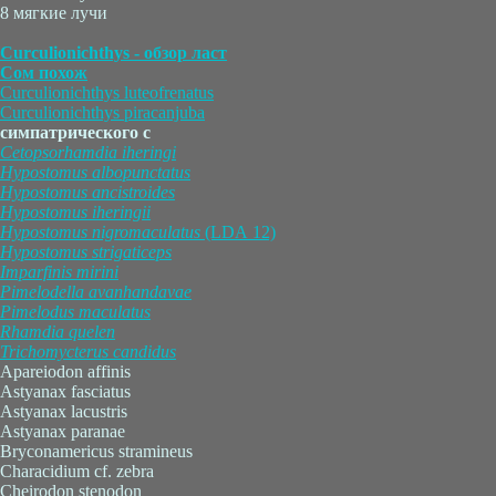
8 мягкие лучи
Curculionichthys - обзор ласт
Сом похож
Curculionichthys luteofrenatus
Curculionichthys piracanjuba
симпатрического с
Cetopsorhamdia
iheringi
Hypostomus
albopunctatus
Hypostomus
ancistroides
Hypostomus
iheringii
Hypostomus
nigromaculatus
(LDA 12)
Hypostomus
strigaticeps
Imparfinis
mirini
Pimelodella
avanhandavae
Pimelodus
maculatus
Rhamdia
quelen
Trichomycterus
candidus
Apareiodon affinis
Astyanax fasciatus
Astyanax lacustris
Astyanax paranae
Bryconamericus stramineus
Characidium cf. zebra
Cheirodon stenodon