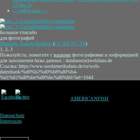
22 No. 1)
--- найти еще ---
Большое спасибо
для фотографий
Manzotti, Angelo Rodrigo
(
CC BY-NC 3.0
)
1, 2, 3
Пожалуйста, помогите с
вашими
фотографиями и информацией
для заполнения базы данных : database(at)welsfans.de
Ссылка: https://www.suedamerikafans.de/ru/wels-
datenbank/%d0%b2%d0%b8%d0%b4-
%d1%81%d0%be%d0%bc%d0%b0/?art=1044
AMERICANFISH
Datenschutz
Impressum