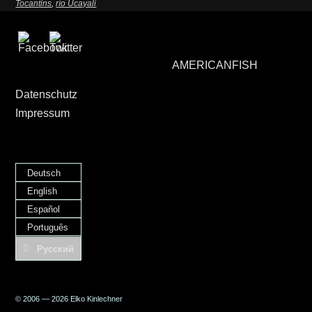
Tocantins
,
río Ucayali
AMERICANFISH
Datenschutz
Impressum
Deutsch
English
Español
Português
Русский
© 2006 — 2026 Elko Kinlechner