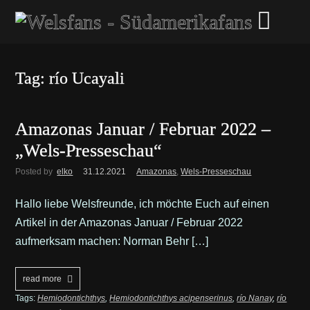
Tag: río Ucayali
Amazonas Januar / Februar 2022 –
„Wels-Presseschau“
Posted by
elko
31.12.2021
Amazonas
,
Wels-Presseschau
Hallo liebe Welsfreunde, ich möchte Euch auf einen
Artikel in der Amazonas Januar / Februar 2022
aufmerksam machen: Norman Behr […]
read more
Tags:
Hemiodontichthys
,
Hemiodontichthys acipenserinus
,
río Nanay
,
río