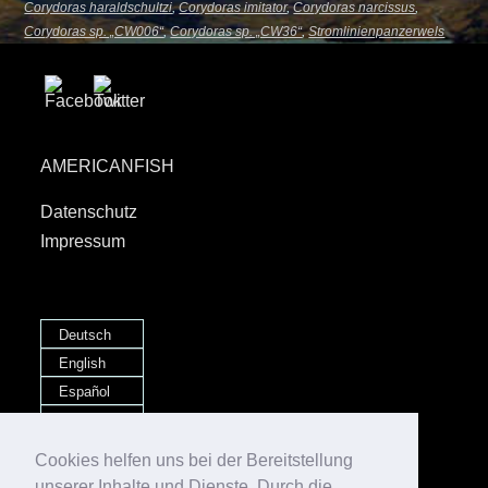
Corydoras haraldschultzi
,
Corydoras imitator
,
Corydoras narcissus
,
Corydoras sp. „CW006“
,
Corydoras sp. „CW36“
,
Stromlinienpanzerwels
AMERICANFISH
Datenschutz
Impressum
Deutsch
English
Español
Português
Русский
Cookies helfen uns bei der Bereitstellung
unserer Inhalte und Dienste. Durch die