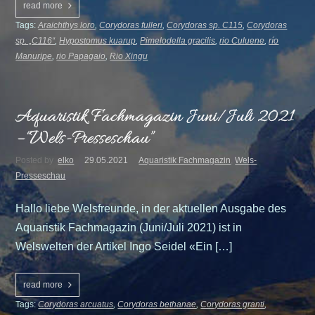
read more
Tags:
Araichthys loro
,
Corydoras fulleri
,
Corydoras sp. C115
,
Corydoras
sp. „C116“
,
Hypostomus kuarup
,
Pimelodella gracilis
,
rio Culuene
,
río
Manuripe
,
rio Papagaio
,
Rio Xingu
Aquaristik Fachmagazin Juni/Juli 2021
– “Wels-Presseschau”
Posted by
elko
29.05.2021
Aquaristik Fachmagazin
,
Wels-
Presseschau
Hallo liebe Welsfreunde, in der aktuellen Ausgabe des
Aquaristik Fachmagazin (Juni/Juli 2021) ist in
Welswelten der Artikel Ingo Seidel «Ein […]
read more
Tags:
Corydoras arcuatus
,
Corydoras bethanae
,
Corydoras granti
,