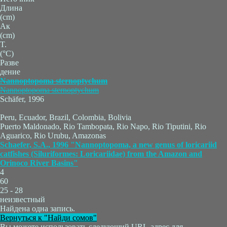
Длина
(cm)
Ак
(cm)
T.
(°C)
Разве
дение
Nannoptopoma sternoptychum
Nannoptopoma sternoptychum
Schäfer, 1996
Peru, Ecuador, Brazil, Colombia, Bolivia
Puerto Maldonado, Rio Tambopata, Rio Napo, Rio Tiputini, Rio
Aguarico, Rio Urubu, Amazonas
Schaefer, S.A., 1996 "Nannoptopoma, a new genus of loricariid
catfishes (Siluriformes: Loricariidae) from the Amazon and
Orinoco River Basins"
4
60
25 - 28
неизвестный
Найдена одна запись.
Вернуться к "Найди сомов"
Вы можете использовать следующий URL-адрес для