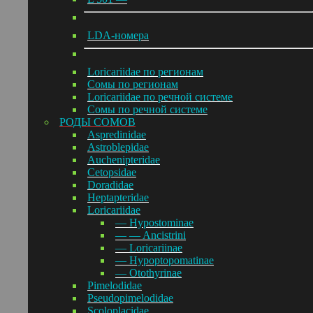
LDA-номера
Loricariidae по регионам
Сомы по регионам
Loricariidae по речной системе
Сомы по речной системе
РОДЫ СОМОВ
Aspredinidae
Astroblepidae
Auchenipteridae
Cetopsidae
Doradidae
Heptapteridae
Loricariidae
— Hypostominae
— — Ancistrini
— Loricariinae
— Hypoptopomatinae
— Otothyrinae
Pimelodidae
Pseudopimelodidae
Scoloplacidae