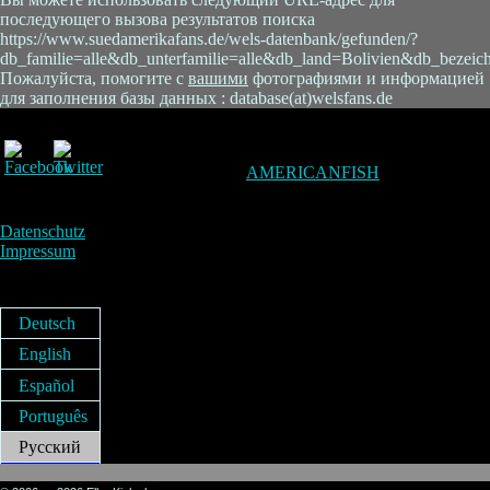
последующего вызова результатов поиска
https://www.suedamerikafans.de/wels-datenbank/gefunden/?
db_familie=alle&db_unterfamilie=alle&db_land=Bolivien&db_bez
Пожалуйста, помогите с
вашими
фотографиями и информацией
для заполнения базы данных : database(at)welsfans.de
AMERICANFISH
Datenschutz
Impressum
Deutsch
English
Español
Português
Русский