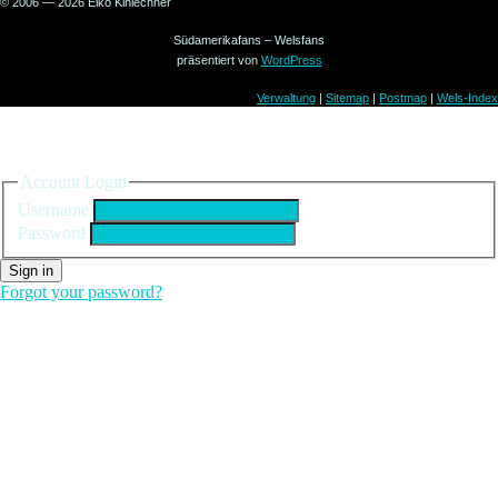
© 2006 — 2026 Elko Kinlechner
Südamerikafans – Welsfans
präsentiert von
WordPress
Verwaltung
|
Sitemap
|
Postmap
|
Wels-Index
Sign in to your account
Account Login
Username
Password
Sign in
Forgot your password?