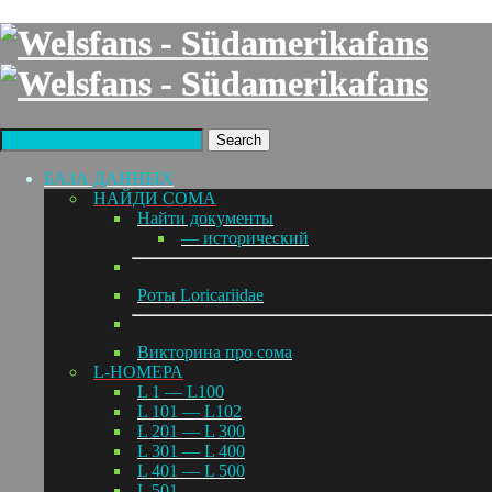
Search
БАЗА ДАННЫХ
НАЙДИ СОМА
Найти документы
— исторический
Роты Loricariidae
Викторина про сома
L-НОМЕРА
L 1 — L100
L 101 — L102
L 201 — L 300
L 301 — L 400
L 401 — L 500
L 501 —