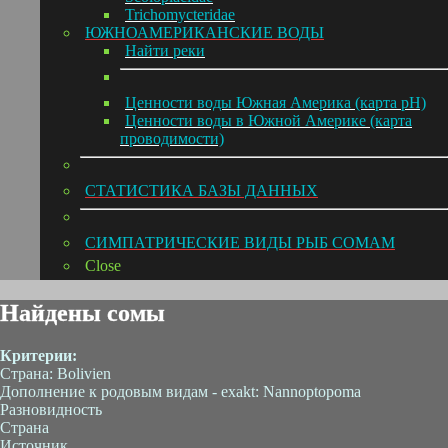
Trichomycteridae
ЮЖНОАМЕРИКАНСКИЕ ВОДЫ
Hайти реки
Ценности воды Южная Америка (карта pH)
Ценности воды в Южной Америке (карта
проводимости)
СТАТИСТИКА БАЗЫ ДАННЫХ
СИМПАТРИЧЕСКИЕ ВИДЫ РЫБ СОМАМ
Close
Найдены сомы
Критерии:
Страна: Bolivien
Дополнение к родовым видам - exakt: Nannoptopoma
Разновидность
Страна
Источник