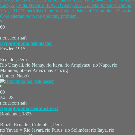
Lara, A.; Villa-Navarro, F.A.; Oviedo, J.S.U. & Maldonado-Ocampo,
J.A., 2017 "Checklist of the freshwater fishes of Colombia: a Darwin
Core alternative to the updating problem"
7
60
неизвестный
Hypoptopoma psilogaster
Fowler, 1915
Ecuador, Peru
Río Ucayali, río Nanay, río Itaya, río Ampiyacu, río Napo, río
Marañon, oberer Amazonas-Einzug
(Loreto, Napo)
9
60
24 - 28
неизвестный
Hypoptopoma steindachneri
Boulenger, 1895
Brazil, Ecuador, Colombia, Peru
rio Yavarí = Rio Javari, rio Purus, rio Solimões; río Itaya, rio