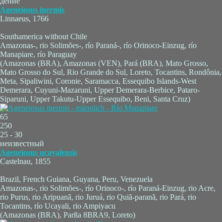
дение
Ageneiosus inermis
Linnaeus, 1766
Southamerica without Chile
Amazonas-, rio Solimões-, río Paraná-, río Orinoco-Einzug, río
Manapiare, río Paraguay
(Amazonas (BRA), Amazonas (VEN), Pará (BRA), Mato Grosso,
Mato Grosso do Sul, Rio Grande do Sul, Loreto, Tocantins, Rondônia,
Meta, Sipaliwini, Coronie, Saramacca, Essequibo Islands-West
Demerara, Cuyuni-Mazaruni, Upper Demerara-Berbice, Pataro-
Siparuni, Upper Takutu-Upper Essequibo, Beni, Santa Cruz)
65
250
25 - 30
неизвестный
Ageneiosus ucayalensis
Castelnau, 1855
Brazil, French Guiana, Guyana, Peru, Venezuela
Amazonas-, rio Solimões-, río Orinoco-, río Paraná-Einzug, rio Acre,
rio Purus, rio Aripuanã, rio Juruá, rio Quiã-paranã, rio Pará, rio
Tocantins, río Ucayali, rio Ampiyacu
(Amazonas (BRA), Parßa 8BRA9, Loreto)