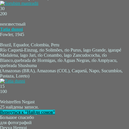
30
200
неизвестный
Tatia dunni
Fowler, 1945
Brazil, Equador, Colombia, Peru
Río Caquetá-Einzug, rio Solimões, rio Purus, lago Grande, igarapé
Madalena, lago Jari, río Conambo, lago Zancudococha, río
Blanco,quebrada de Hormigas, río Aguas Negras, río Ampiyacu,
quebrada Shushuma
(Amazonas (BRA), Amazonas (COL), Caquetá, Napo, Sucumbíos,
Pastaza, Loreto)
15
100
Welstreffen Negast
25 найдены записи.
Вернуться к "Найди сомов"
Большое спасибо
для фотографий
Devya Hemraj