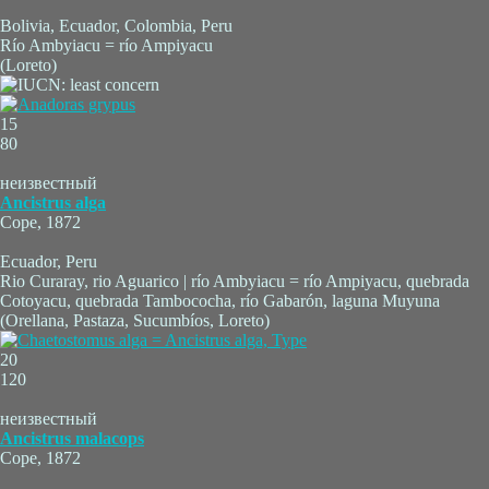
Bolivia, Ecuador, Colombia, Peru
Río Ambyiacu = río Ampiyacu
(Loreto)
15
80
неизвестный
Ancistrus alga
Cope, 1872
Ecuador, Peru
Rio Curaray, rio Aguarico | río Ambyiacu = río Ampiyacu, quebrada
Cotoyacu, quebrada Tambococha, río Gabarón, laguna Muyuna
(Orellana, Pastaza, Sucumbíos, Loreto)
20
120
неизвестный
Ancistrus malacops
Cope, 1872