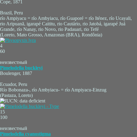
Cope, 1871
Brazil, Peru
río Ampiyacu = río Ambyiacu, río Guaporé = río Iténez, río Ucayali,
rio Aripuanã, igarapé Caititu, rio Cautário, rio Jatobá, igarapé Juá
Grande, río Nanay, rio Novo, rio Padauari, rio Tefé
(Loreto, Mato Grosso, Amazonas (BRA), Rondônia)
4
60
неизвестный
Pimelodella buckleyi
Boulenger, 1887
Ecuador, Peru
Río Bobonaza-, río Ambyiacu- = río Ampiyacu-Einzug
(Pastaza, Loreto)
15
100
неизвестный
Pimelodella cyanostigma