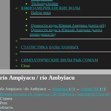
Trichomycteridae
ЮЖНОАМЕРИКАНСКИЕ ВОДЫ
Hайти реки
Ценности воды Южная Америка (карта pH)
Ценности воды в Южной Америке (карта
проводимости)
СТАТИСТИКА БАЗЫ ДАННЫХ
СИМПАТРИЧЕСКИЕ ВИДЫ РЫБ СОМАМ
Close
río Ampiyacu / río Ambyiacu
río Ampiyacu / río Ambyiacu →
Amazonas
(
⪪
) →
Atlantic NE
(
⪪
)
Речная система: río Ampiyacu / río Ambyiacu ( максимум 5 шагов)
Страна
Peru
область