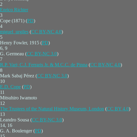
2
Enrico Richter
3
Cope (1871) (
PD
)
4
miguel_urgiles
(
CC BY-NC 4.0
)
5
Henry Fowler, 1915 (
PD
)
6, 9
G. Germeau (
CC BY-NC 3.0
)
7
R.P. Vari; C.J. Ferraris Jr. & M.C.C. de Pinna
(
CC BY-NC 4.0
)
8
Mark Sabaj Pérez (
CC BY-NC 3.0
)
10
E.D. Cope
(
PD
)
11
Mitsuhiro Iwamoto
12
The Trustees of the Natural History Museum, London
(
CC BY 4.0
)
13
Leandro Sousa (
CC BY-NC 3.0
)
14, 16
G. A. Boulenger (
PD
)
15