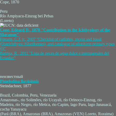
Cope, 1870
Peru
Río Ampiyacu-Einzug bei Pebas
(Loreto)
Cope, Edeard D., 1870 "Contribution to the Ichthyology of the
Maranon"
Ferraris, C.J. jr., 2007 "Checklist of catfishes, recent and fossil
(Osteichthyes: Siluriformes), and catalogue of siluriform primary types
(I)"
Barriga, R., 2011 "Lista de peces de agua dulce e intermareales del
Ecuador"
неизвестный
Pimelodina flavipinnis
Steindachner, 1877
Brazil, Colombia, Peru, Venezuela
Amazonas-, rio Solimões, río Ucayali, río Orinoco-Einzug, rio
Madeira, rio Negro, río Metica, rio Capim, lago Paru, lago Janauacá,
cocha Yanayacu
(Pará (BRA), Amazonas (BRA), Amazonas (VEN) Loreto, Roraima)