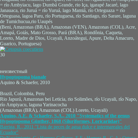
= río Ambyiacu, lago Dumbá Grande, rio Iça, igarapé Jacaré, lago
Janauaca, rio Juruá = río Yuruá, lago Mamiá, río Orteguaza = río
Orteguasa, lagoa Paru, río Portuguesa, río Santiago, río Sarare, laguna
de Tumichucua,rio Uaupés
(Beni, Amazonas (BRA), Amazonas (VEN), Amazonas (COL), Acre,
Amapá, Goiás, Mato Grosso, Pará (BRA), Rondônia, Caqueta,
Loreto, Madre de Dios, Ucayali, Anzoátegui, Apure, Delta Amacuro,
Guarico, Portuguesa)
30
неизвестный
Hypoptopoma bianale
Aquino & Schaefer, 2010
Brazil, Colombia, Peru
Rio Japurá, Amazonas bei Leticia, rio Solimões, río Ucayali, río Napo,
río Ampiyacu, laguna Yarinacocha
(Amazonas (BRA), Amazonas (COL) Loreto, Ucayali)
Aquino, A.E. & Schaefer, S.A., 2010 "Systematics of the genus
Hypoptopoma Günther, 1868 (Siluriformes, Loricariidae)"
Barriga, R., 2011 "Lista de peces de agua dulce e intermareales del
Ecuador"
DoNascimiento, C.; Herrera-Callazos, E.E.; Herrera-R., G.A.; Ortega-