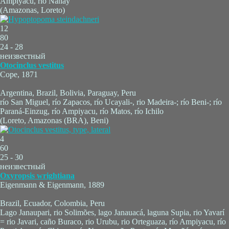
Ampiyacu, río Nanay
(Amazonas, Loreto)
12
80
24 - 28
неизвестный
Otocinclus vestitus
Cope, 1871
Argentina, Brazil, Bolivia, Paraguay, Peru
río San Miguel, río Zapacos, río Ucayali-, rio Madeira-; río Beni-; río
Paraná-Einzug, río Ampiyacu, río Matos, río Ichilo
(Loreto, Amazonas (BRA), Beni)
4
60
25 - 30
неизвестный
Oxyropsis wrightiana
Eigenmann & Eigenmann, 1889
Brazil, Ecuador, Colombia, Peru
Lago Janaupari, rio Solimões, lago Janauacá, laguna Supia, rio Yavarí
= rio Javari, caño Buraco, rio Urubu, rio Orteguaza, río Ampiyacu, río