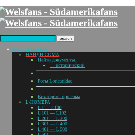
Search
БАЗА ДАННЫХ
НАЙДИ СОМА
Найти документы
— исторический
Роты Loricariidae
Викторина про сома
L-НОМЕРА
L 1 — L100
L 101 — L102
L 201 — L 300
L 301 — L 400
L 401 — L 500
L 501 —