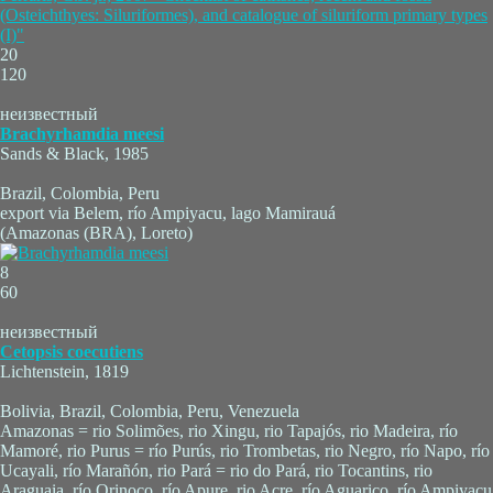
(Osteichthyes: Siluriformes), and catalogue of siluriform primary types
(I)"
20
120
неизвестный
Brachyrhamdia meesi
Sands & Black, 1985
Brazil, Colombia, Peru
export via Belem, río Ampiyacu, lago Mamirauá
(Amazonas (BRA), Loreto)
8
60
неизвестный
Cetopsis coecutiens
Lichtenstein, 1819
Bolivia, Brazil, Colombia, Peru, Venezuela
Amazonas = rio Solimões, rio Xingu, rio Tapajós, rio Madeira, río
Mamoré, rio Purus = río Purús, rio Trombetas, rio Negro, río Napo, río
Ucayali, río Marañón, rio Pará = rio do Pará, rio Tocantins, rio
Araguaia, río Orinoco, río Apure, rio Acre, río Aguarico, río Ampiyacu