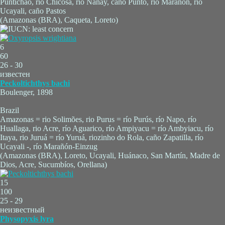
Puntichao, río Chicosa, río Nanay, caño Punto, río Marañón, río
Ucayali, caño Pastos
(Amazonas (BRA), Caqueta, Loreto)
6
60
26 - 30
известен
Peckoltichthys bachi
Boulenger, 1898
Brazil
Amazonas = rio Solimões, rio Purus = río Purús, río Napo, río
Huallaga, rio Acre, río Aguarico, río Ampiyacu = río Ambyiacu, río
Itaya, rio Juruá = río Yuruá, riozinho do Rola, caño Zapatilla, río
Ucayali -, río Marañón-Einzug
(Amazonas (BRA), Loreto, Ucayali, Huánaco, San Martín, Madre de
Dios, Acre, Sucumbíos, Orellana)
15
100
25 - 29
неизвестный
Physopyxis lyra