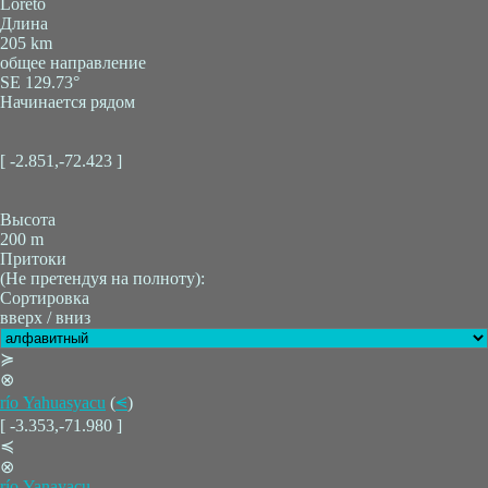
Loreto
Длина
205 km
общее направление
SE 129.73°
Начинается рядом
[ -2.851,-72.423 ]
Высота
200 m
Притоки
(Не претендуя на полноту):
Сортировка
вверх / вниз
≽
⊗
río Yahuasyacu
(
⪪
)
[ -3.353,-71.980 ]
≼
⊗
río Yanayacu