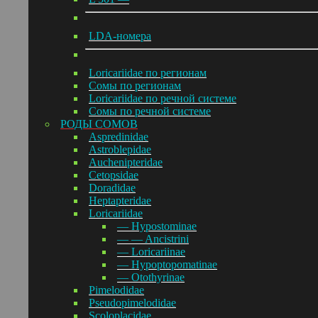
LDA-номера
Loricariidae по регионам
Сомы по регионам
Loricariidae по речной системе
Сомы по речной системе
РОДЫ СОМОВ
Aspredinidae
Astroblepidae
Auchenipteridae
Cetopsidae
Doradidae
Heptapteridae
Loricariidae
— Hypostominae
— — Ancistrini
— Loricariinae
— Hypoptopomatinae
— Otothyrinae
Pimelodidae
Pseudopimelodidae
Scoloplacidae