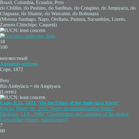
Brazil, Colombia, Ecuador, Peru
río Chililin, río Pushino, río Sardinas, río Cotapino, río Ampiyacu, río
Chiguaza, río Shaime, río Wawaimi, río Bobonaza
(Morona Santiago, Napo, Orellana, Pastaza, Sucumbíos, Loreto,
Zamora Chinchipe, Caquetá)
18
100
неизвестный
Ancistrus sericeus
Cope, 1872
Peru
Río Ambyiacu = río Ampiyacu
(Loreto)
Cope, E.D., 1871 "On the Fishes of the Ambyiacu River"
Fowler, Henry W., 1915 "Notes on nematognathus fishes"
Isbrücker, I.J.H., 1980 "Classification and catalogue of the mailed
Loricariidae (Pisces, Siluriformes)"
7
60