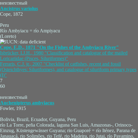
неизвестный
Ancistrus variolus
Cope, 1872
Peru
Río Ambyiacu = río Ampiyacu
(Loreto)
Cope. E.D., 1871 "On the Fishes of the Ambyiacu River"
Isbrücker, I.J.H., 1980 "Classification and catalogue of the mailed
Loricariidae (Pisces, Siluriformes)"
Ferraris, C.J. jr., 2007 "Checklist of catfishes, recent and fossil
(Osteichthyes: Siluriformes), and catalogue of siluriform primary types
(I)"
7
60
неизвестный
Auchenipterus ambyiacus
Fowler, 1915
Bolivia, Brazil, Ecuador, Guyana, Peru
río La Torre, peña Colorada, laguna San Luis, Amazonas-, Orinoco-
Einzug, Küstengewässer Guyana; rio Guaporé = río Iténez, Parana de
Janauacá, rio Solimões, rio Tefé, rio Madeira, rio Jutai, río Payamino,