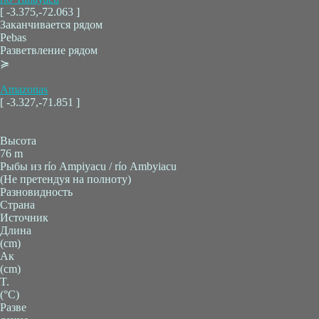
[ -3.375,-72.063 ]
Заканчивается рядом
Pebas
Разветвление рядом
≽
Amazonas
[ -3.327,-71.851 ]
Высота
76 m
Рыбы из río Ampiyacu / río Ambyiacu
(Не претендуя на полноту)
Разновидность
Страна
Источник
Длина
(cm)
Ак
(cm)
T.
(°C)
Разве