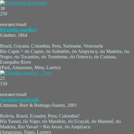
38
250
неизвестный
Rhamdia muelleri
Günther, 1864
Brazil, Guyana, Colombia, Peru, Suriname, Venezuela
Rio Capin = rio Capim, rio Solimões, rio Ampyiacu, rio Madeira, rio
Negro, rio Tocantins, rio Trombetas, río Orinoco, río Cusiana,
Essequibo River
(Pará, Amazonas, Meta, Loreto)
25
150
неизвестный
Sorubim maniradii
Littmann, Burr & Buitrago-Suarez, 2001
Bolivia, Brazil, Ecuador, Peru; Colombia?
Río Yasuni, río Napo, río Marañón, río Ucayali, río Mamoré, rio
Madeira, Rio Yavarí = Rio Javari, río Ampiyacu
(Amazonas, Napo, Loreto)