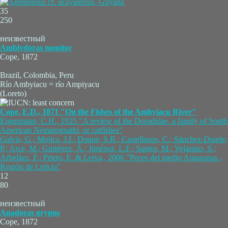
35
250
неизвестный
Amblydoras monitor
Cope, 1872
Brazil, Colombia, Peru
Río Ambyiacu = río Ampiyacu
(Loreto)
Cope, E.D., 1871 "On the Fishes of the Ambyiacu River"
Eigenmann, C.H., 1925 "A review of the Doradidae, a family of South
American Nematognathi, or catfishes"
Galvis, G.; Mojica, J.I.; Doque, S.R.; Castellanos, C.; Sánchez-Duarte,
P.; Arce, M.; Gutiérrez, Á.; Jiménez, L.F.; Santos, M.; Vejarano, S.;
Arbeláez, F.; Prieto, E. & Leiva,, 2006 "Peces del medio Amazonas -
Región de Leticia"
12
80
неизвестный
Anadoras grypus
Cope, 1872