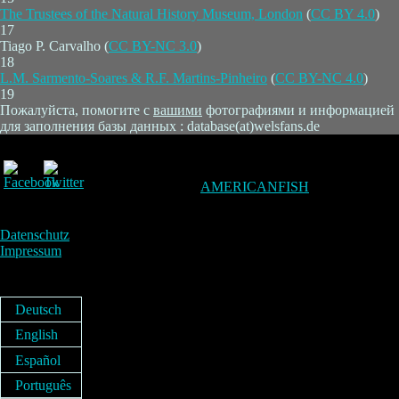
The Trustees of the Natural History Museum, London
(
CC BY 4.0
)
17
Tiago P. Carvalho (
CC BY-NC 3.0
)
18
L.M. Sarmento-Soares & R.F. Martins-Pinheiro
(
CC BY-NC 4.0
)
19
Пожалуйста, помогите с
вашими
фотографиями и информацией
для заполнения базы данных : database(at)welsfans.de
AMERICANFISH
Datenschutz
Impressum
Deutsch
English
Español
Português