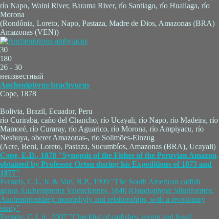
río Napo, Waini River, Barama River, río Santiago, río Huallaga, río
Morona
(Rondônia, Loreto, Napo, Pastaza, Madre de Dios, Amazonas (BRA)
Amazonas (VEN))
30
180
26 - 30
неизвестный
Auchenipterus brachyurus
Cope, 1878
Bolivia, Brazil, Ecuador, Peru
río Curiraba, caño del Chancho, río Ucayali, río Napo, río Madeira, río
Mamoré, río Curaray, río Aguarico, río Morona, río Ampiyacu, río
Neshuya, oberer Amazonas-, rio Solimões-Einzug
(Acre, Beni, Loreto, Pastaza, Sucumbíos, Amazonas (BRA), Ucayali)
Cope, E.D., 1878 "Synopsis of the Fishes of the Peruvian Amazon,
obtained by Professor Orton during his Expeditions of 1873 and
1877"
Ferraris, C.J., Jr. & Vari, R.P., 1999 "The South American catfish
genus Auchenipterus Valenciennes, 1840 (Ostariophysi: Siluriformes:
Auchenipteridae): monophyly and relationships, with a revisionary
study"
Ferraris, C.J. jr., 2007 "Checklist of catfishes, recent and fossil