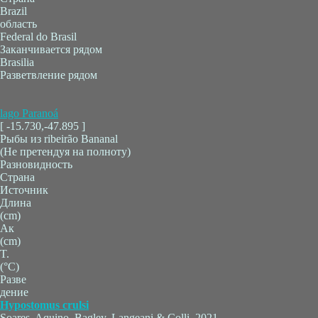
Brazil
область
Federal do Brasil
Заканчивается рядом
Brasilia
Разветвление рядом
lago Paranoá
[ -15.730,-47.895 ]
Рыбы из ribeirão Bananal
(Не претендуя на полноту)
Разновидность
Страна
Источник
Длина
(cm)
Ак
(cm)
T.
(°C)
Разве
дение
Hypostomus crulsi
Soares, Aquino, Bagley, Langeani & Colli, 2021