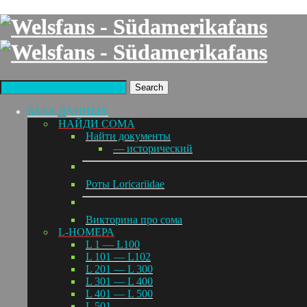
Search
БАЗА ДАННЫХ
НАЙДИ СОМА
Найти документы
— исторический
Роты Loricariidae
Викторина про сома
L-НОМЕРА
L 1 — L100
L 101 — L102
L 201 — L 300
L 301 — L 400
L 401 — L 500
L 501 —