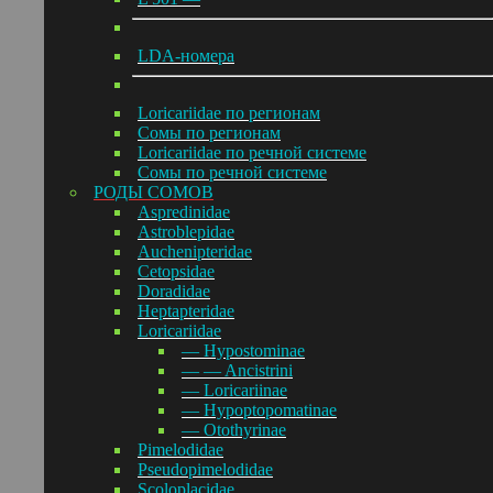
LDA-номера
Loricariidae по регионам
Сомы по регионам
Loricariidae по речной системе
Сомы по речной системе
РОДЫ СОМОВ
Aspredinidae
Astroblepidae
Auchenipteridae
Cetopsidae
Doradidae
Heptapteridae
Loricariidae
— Hypostominae
— — Ancistrini
— Loricariinae
— Hypoptopomatinae
— Otothyrinae
Pimelodidae
Pseudopimelodidae
Scoloplacidae