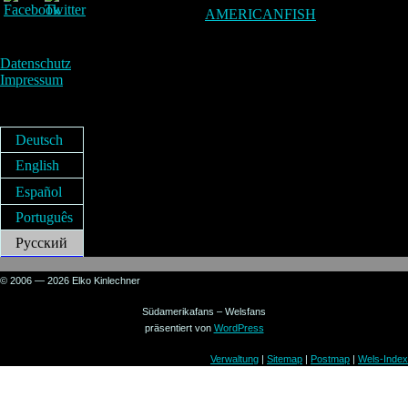
AMERICANFISH
Datenschutz
Impressum
Deutsch
English
Español
Português
Русский
© 2006 — 2026 Elko Kinlechner
Südamerikafans – Welsfans
präsentiert von
WordPress
Verwaltung
|
Sitemap
|
Postmap
|
Wels-Index
Sign in to your account