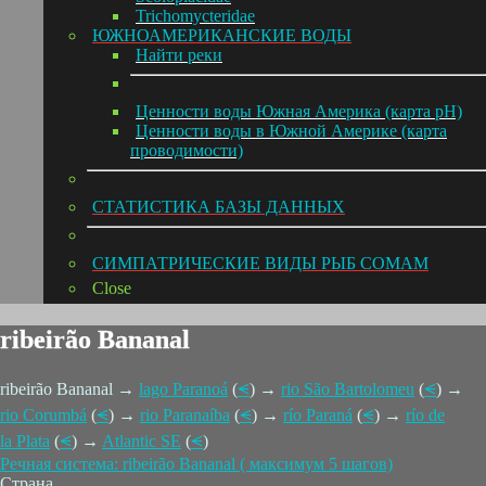
Trichomycteridae
ЮЖНОАМЕРИКАНСКИЕ ВОДЫ
Hайти реки
Ценности воды Южная Америка (карта pH)
Ценности воды в Южной Америке (карта
проводимости)
СТАТИСТИКА БАЗЫ ДАННЫХ
СИМПАТРИЧЕСКИЕ ВИДЫ РЫБ СОМАМ
Close
ribeirão Bananal
ribeirão Bananal →
lago Paranoá
(
⪪
) →
rio São Bartolomeu
(
⪪
) →
rio Corumbá
(
⪪
) →
rio Paranaíba
(
⪪
) →
río Paraná
(
⪪
) →
río de
la Plata
(
⪪
) →
Atlantic SE
(
⪪
)
Речная система: ribeirão Bananal ( максимум 5 шагов)
Страна