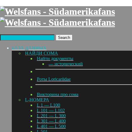
Search
БАЗА ДАННЫХ
НАЙДИ СОМА
Найти документы
— исторический
Роты Loricariidae
Викторина про сома
L-НОМЕРА
L 1 — L100
L 101 — L102
L 201 — L 300
L 301 — L 400
L 401 — L 500
L 501 —