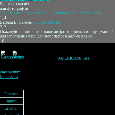
Большое спасибо
для фотографий
A.K. Takako, C. Oliveira & O.T. Oyakawa
(
CC BY-NC 4.0
)
1, 4
Bárbara B. Calegari (
CC BY-NC 3.0
)
2, 3
Пожалуйста, помогите с
вашими
фотографиями и информацией
для заполнения базы данных : database(at)welsfans.de
101
AMERICANFISH
Datenschutz
Impressum
Deutsch
English
Español