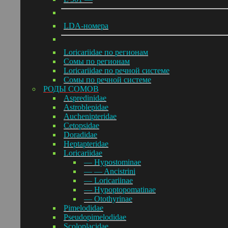
LDA-номера
Loricariidae по регионам
Сомы по регионам
Loricariidae по речной системе
Сомы по речной системе
РОДЫ СОМОВ
Aspredinidae
Astroblepidae
Auchenipteridae
Cetopsidae
Doradidae
Heptapteridae
Loricariidae
— Hypostominae
— — Ancistrini
— Loricariinae
— Hypoptopomatinae
— Otothyrinae
Pimelodidae
Pseudopimelodidae
Scoloplacidae