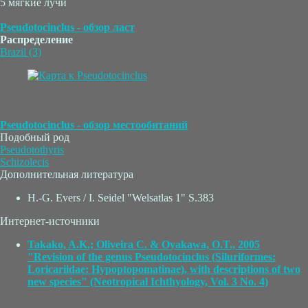
5 мягкие лучи
Pseudotocinclus - обзор ласт
Распределение
Brazil (3)
Pseudotocinclus - обзор местообитаний
Подобный род
Pseudotothyris
Schizolecis
Дополнительная литература
H.-G. Evers / I. Seidel "Welsatlas 1" S.383
Интернет-источники
Takako, A.K.; Oliveira C. & Oyakawa, O.T., 2005
"Revision of the genus Pseudotocinclus (Siluriformes:
Loricariidae: Hypoptopomatinae), with descriptions of two
new species" (Neotropical Ichthyology, Vol. 3 No. 4)