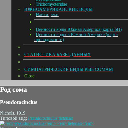
Trichomycteridae
ЮЖНОАМЕРИКАНСКИЕ ВОДЫ
Hайти реки
Ценности воды Южная Америка (карта pH)
Ценности воды в Южной Америке (карта
проводимости)
СТАТИСТИКА БАЗЫ ДАННЫХ
СИМПАТРИЧЕСКИЕ ВИДЫ РЫБ СОМАМ
Close
Род сома
Pseudotocinclus
Nichols, 1919
Типовой вид:
Pseudotocinclus
tietensis