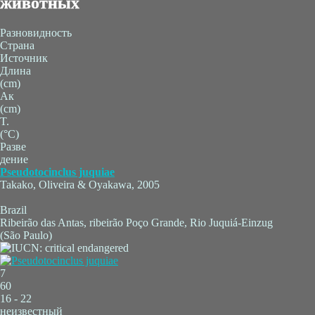
животных
Разновидность
Страна
Источник
Длина
(cm)
Ак
(cm)
T.
(°C)
Разве
дение
Pseudotocinclus juquiae
Takako, Oliveira & Oyakawa, 2005
Brazil
Ribeirão das Antas, ribeirão Poço Grande, Rio Juquiá-Einzug
(São Paulo)
7
60
16 - 22
неизвестный