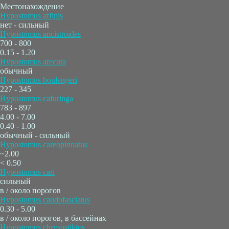
Местонахождение
Hypostomus affinis
нет - сильный
Hypostomus ancistroides
700 - 800
0.15 - 1.20
Hypostomus arecuta
обычный
Hypostomus boulengeri
227 - 345
Hypostomus cafuringa
783 - 897
4.00 - 7.00
0.40 - 1.00
обычный - сильный
Hypostomus careopinnatus
~2.00
< 0.50
Hypostomus cari
сильный
в / около порогов
Hypostomus caudofasciatus
0.30 - 5.00
в / около порогов, в бассейнах
Hypostomus chrysostiktos