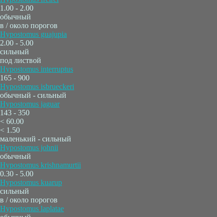
1.00 - 2.00
обычный
в / около порогов
Hypostomus guajupia
2.00 - 5.00
сильный
под листвой
Hypostomus interruptus
165 - 900
Hypostomus isbrueckeri
обычный - сильный
Hypostomus jaguar
143 - 350
< 60.00
< 1.50
маленький - сильный
Hypostomus johnii
обычный
Hypostomus krishnamurtii
0.30 - 5.00
Hypostomus kuarup
сильный
в / около порогов
Hypostomus laplatae