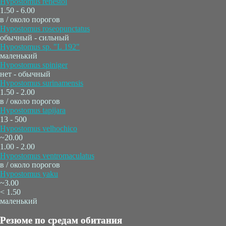
Hypostomus renestoi
1.50 - 6.00
в / около порогов
Hypostomus roseopunctatus
обычный - сильный
Hypostomus sp. "L 192"
маленький
Hypostomus spiniger
нет - обычный
Hypostomus surinamensis
1.50 - 2.00
в / около порогов
Hypostomus tapijara
13 - 500
Hypostomus velhochico
~20.00
1.00 - 2.00
Hypostomus ventromaculatus
в / около порогов
Hypostomus yaku
~3.00
< 1.50
маленький
Резюме по средам обитания