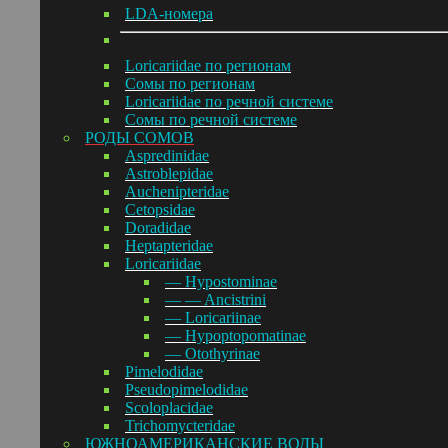
LDA-номера
Loricariidae по регионам
Сомы по регионам
Loricariidae по речной системе
Сомы по речной системе
РОДЫ СОМОВ
Aspredinidae
Astroblepidae
Auchenipteridae
Cetopsidae
Doradidae
Heptapteridae
Loricariidae
— Hypostominae
— — Ancistrini
— Loricariinae
— Hypoptopomatinae
— Otothyrinae
Pimelodidae
Pseudopimelodidae
Scoloplacidae
Trichomycteridae
ЮЖНОАМЕРИКАНСКИЕ ВОДЫ