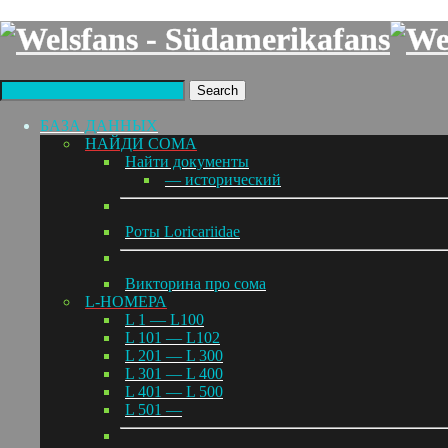
Search
БАЗА ДАННЫХ
НАЙДИ СОМА
Найти документы
— исторический
Роты Loricariidae
Викторина про сома
L-НОМЕРА
L 1 — L100
L 101 — L102
L 201 — L 300
L 301 — L 400
L 401 — L 500
L 501 —