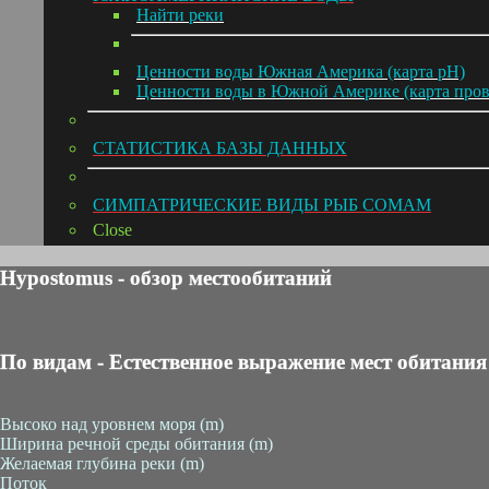
Hайти реки
Ценности воды Южная Америка (карта pH)
Ценности воды в Южной Америке (карта про
СТАТИСТИКА БАЗЫ ДАННЫХ
СИМПАТРИЧЕСКИЕ ВИДЫ РЫБ СОМАМ
Close
Hypostomus - обзор местообитаний
По видам - Естественное выражение мест обитания
Высоко над уровнем моря (m)
Ширина речной среды обитания (m)
Желаемая глубина реки (m)
Поток