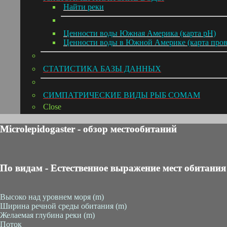
Hайти реки
Ценности воды Южная Америка (карта pH)
Ценности воды в Южной Америке (карта про
СТАТИСТИКА БАЗЫ ДАННЫХ
СИМПАТРИЧЕСКИЕ ВИДЫ РЫБ СОМАМ
Close
Microlepidogaster - обзор местообитаний
По видам - Естественное выражение мест обитания
Высоко над уровнем моря (m)
Ширина речной среды обитания (m)
Желаемая глубина реки (m)
Поток