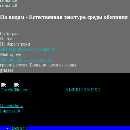
сильный
сильный
По видам - Естественная текстура среды обитания
Субстрат
В воде
На берегу реки
Microlepidogaster discontenta
Makrophyten
Microlepidogaster negomata
гравий, песок, Большие камни / скалы
grasses
AMERICANFISH
Datenschutz
Impressum
Deutsch