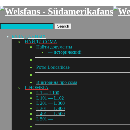
Search
БАЗА ДАННЫХ
НАЙДИ СОМА
Найти документы
— исторический
Роты Loricariidae
Викторина про сома
L-НОМЕРА
L 1 — L100
L 101 — L102
L 201 — L 300
L 301 — L 400
L 401 — L 500
L 501 —