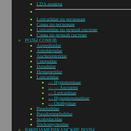
LDA-номера
Loricariidae по регионам
Сомы по регионам
Loricariidae по речной системе
Сомы по речной системе
РОДЫ СОМОВ
Aspredinidae
Astroblepidae
Auchenipteridae
Cetopsidae
Doradidae
Heptapteridae
Loricariidae
— Hypostominae
— — Ancistrini
— Loricariinae
— Hypoptopomatinae
— Otothyrinae
Pimelodidae
Pseudopimelodidae
Scoloplacidae
Trichomycteridae
ЮЖНОАМЕРИКАНСКИЕ ВОДЫ