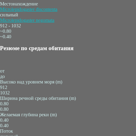
Местонахождение
Microlepidogaster discontenta
сильный
Microlepidogaster negomata
912 - 1032
~0.80
~0.40
Резюме по средам обитания
от
до
Высоко над уровнем моря (m)
912
1032
Ширина речной среды обитания (m)
0.80
0.80
Желаемая глубина реки (m)
0.40
0.40
Поток