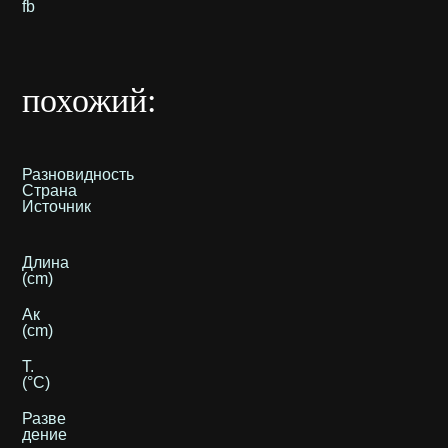
fb
похожий:
Разновидность
Страна
Источник
Длина
(cm)
Ак
(cm)
T.
(°C)
Разве
дение