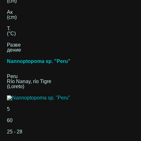
(cm)
Ак
(cm)
T.
(°C)
Разве
дение
Nannoptopoma sp. "Peru"
Peru
Río Nanay, río Tigre
(Loreto)
5
60
25 - 28