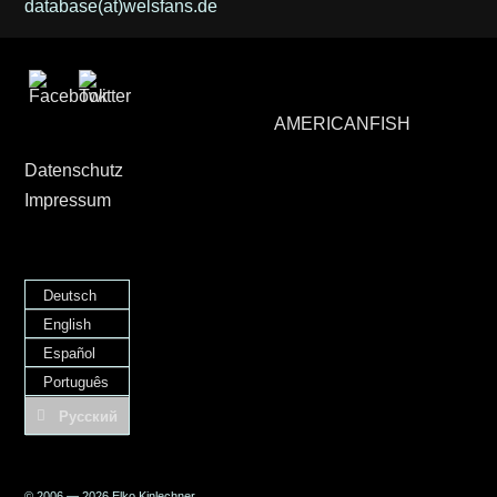
database(at)welsfans.de
AMERICANFISH
Datenschutz
Impressum
Deutsch
English
Español
Português
Русский
© 2006 — 2026 Elko Kinlechner