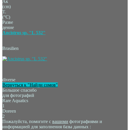
Ак
(cm)
T.
(°C)
Разве
дение
Ancistrus sp. "L 532"
Brasilien
diverse
Вернуться к "Найди сомов"
Большое спасибо
для фотографий
Rare Aquatics
1
Doreen
2
Пожалуйста, помогите с
вашими
фотографиями и
информацией для заполнения базы данных :