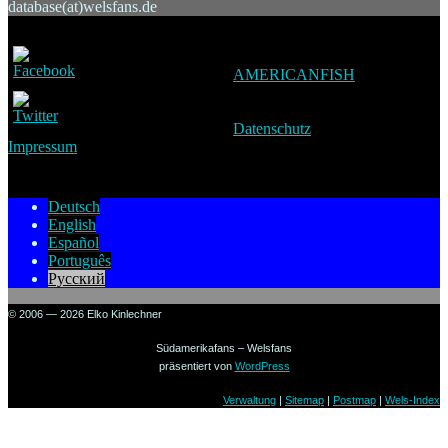
database(at)welsfans.de
AMERICANFISH
Datenschutz
Impressum
Deutsch
English
Español
Português
Русский
© 2006 — 2026 Elko Kinlechner
Südamerikafans – Welsfans
präsentiert von
WordPress
Verwaltung
|
Sitemap
|
Postmap
|
Wels-Index
Sign in to your account