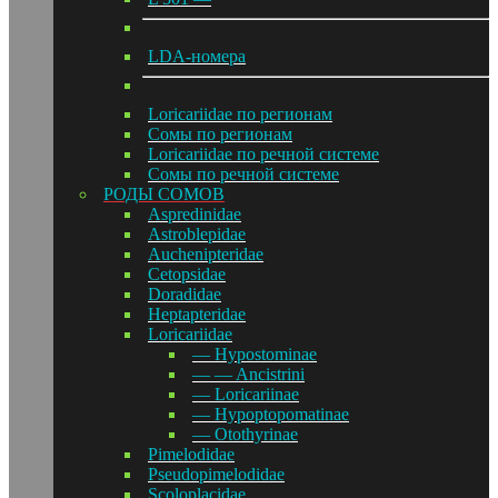
LDA-номера
Loricariidae по регионам
Сомы по регионам
Loricariidae по речной системе
Сомы по речной системе
РОДЫ СОМОВ
Aspredinidae
Astroblepidae
Auchenipteridae
Cetopsidae
Doradidae
Heptapteridae
Loricariidae
— Hypostominae
— — Ancistrini
— Loricariinae
— Hypoptopomatinae
— Otothyrinae
Pimelodidae
Pseudopimelodidae
Scoloplacidae