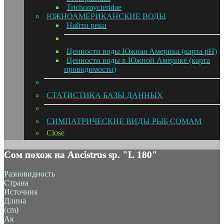
Trichomycteridae
ЮЖНОАМЕРИКАНСКИЕ ВОДЫ
Hайти реки
Ценности воды Южная Америка (карта pH)
Ценности воды в Южной Америке (карта
проводимости)
СТАТИСТИКА БАЗЫ ДАННЫХ
СИМПАТРИЧЕСКИЕ ВИДЫ РЫБ СОМАМ
Close
Сом похож на Ancistrus sp. "L 180"
Разновидность
Страна
Источник
Длина
(cm)
Ак