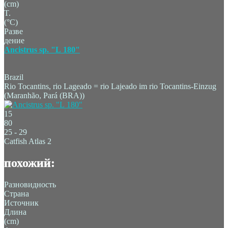
(cm)
T.
(°C)
Разве
дение
Ancistrus sp. "L 180"
Brazil
Rio Tocantins, rio Lageado = rio Lajeado im rio Tocantins-Einzug
(Maranhão, Pará (BRA))
15
80
25 - 29
Catfish Atlas 2
похожий:
Разновидность
Страна
Источник
Длина
(cm)