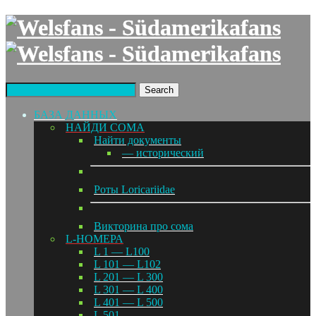
Search
БАЗА ДАННЫХ
НАЙДИ СОМА
Найти документы
— исторический
Роты Loricariidae
Викторина про сома
L-НОМЕРА
L 1 — L100
L 101 — L102
L 201 — L 300
L 301 — L 400
L 401 — L 500
L 501 —