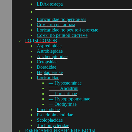
LDA-номера
Loricariidae по регионам
Сомы по регионам
Loricariidae по речной системе
Сомы по речной системе
РОДЫ СОМОВ
Aspredinidae
Astroblepidae
Auchenipteridae
Cetopsidae
Doradidae
Heptapteridae
Loricariidae
— Hypostominae
— — Ancistrini
— Loricariinae
— Hypoptopomatinae
— Otothyrinae
Pimelodidae
Pseudopimelodidae
Scoloplacidae
Trichomycteridae
ЮЖНОАМЕРИКАНСКИЕ ВОДЫ