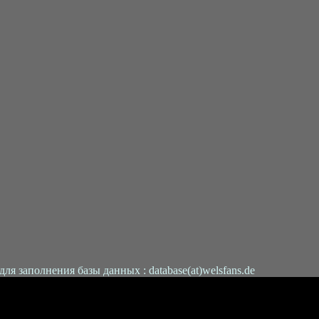
 заполнения базы данных : database(at)welsfans.de