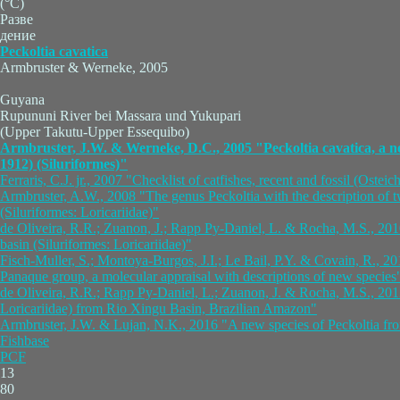
(°C)
Разве
дение
Peckoltia cavatica
Armbruster & Werneke, 2005
Guyana
Rupununi River bei Massara und Yukupari
(Upper Takutu-Upper Essequibo)
Armbruster, J.W. & Werneke, D.C., 2005 "Peckoltia cavatica, a ne
1912) (Siluriformes)"
Ferraris, C.J. jr., 2007 "Checklist of catfishes, recent and fossil (Ostei
Armbruster, A.W., 2008 "The genus Peckoltia with the description of 
(Siluriformes: Loricariidae)"
de Oliveira, R.R.; Zuanon, J.; Rapp Py-Daniel, L. & Rocha, M.S., 2010
basin (Siluriformes: Loricariidae)"
Fisch-Muller, S.; Montoya-Burgos, J.I.; Le Bail, P.Y. & Covain, R., 201
Panaque group, a molecular appraisal with descriptions of new species
de Oliveira, R.R.; Rapp Py-Daniel, L.; Zuanon, J. & Rocha, M.S., 201
Loricariidae) from Rio Xingu Basin, Brazilian Amazon"
Armbruster, J.W. & Lujan, N.K., 2016 "A new species of Peckoltia fro
Fishbase
PCF
13
80