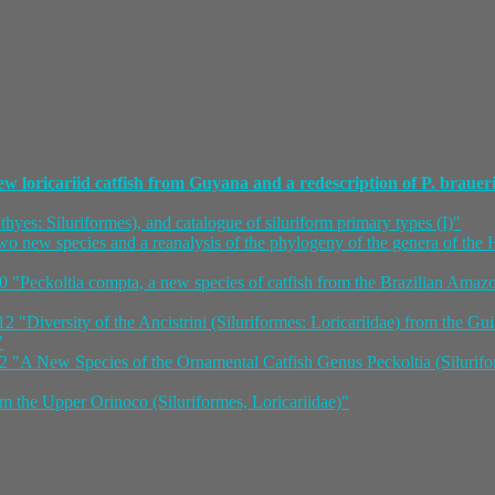
w loricariid catfish from Guyana and a redescription of P. braue
chthyes: Siluriformes), and catalogue of siluriform primary types (I)"
two new species and a reanalysis of the phylogeny of the genera of th
 "Peckoltia compta, a new species of catfish from the Brazilian Amazo
2 "Diversity of the Ancistrini (Siluriformes: Loricariidae) from the Gui
"
2 "A New Species of the Ornamental Catfish Genus Peckoltia (Silurifo
m the Upper Orinoco (Siluriformes, Loricariidae)"