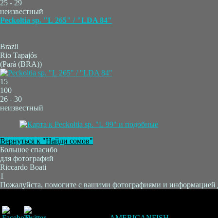
25 - 29
неизвестный
Peckoltia sp. "L 265" / "LDA 84"
Brazil
Rio Tapajós
(Pará (BRA))
15
100
26 - 30
неизвестный
Вернуться к "Найди сомов"
Большое спасибо
для фотографий
Riccardo Boati
1
Пожалуйста, помогите с
вашими
фотографиями и информацией для
AMERICANFISH