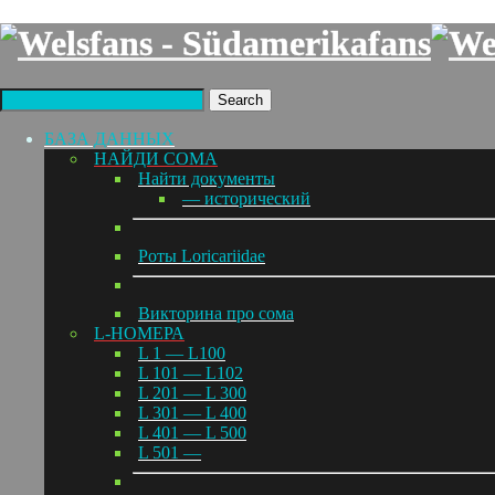
Search
БАЗА ДАННЫХ
НАЙДИ СОМА
Найти документы
— исторический
Роты Loricariidae
Викторина про сома
L-НОМЕРА
L 1 — L100
L 101 — L102
L 201 — L 300
L 301 — L 400
L 401 — L 500
L 501 —