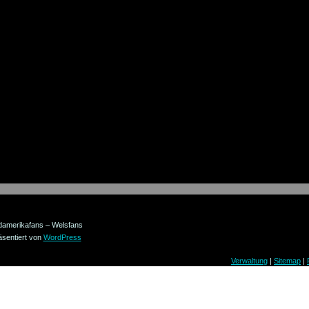
damerikafans – Welsfans
äsentiert von
WordPress
Verwaltung
|
Sitemap
|