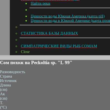
Hайти реки
Ценности воды Южная Америка (карта pH)
Ценности воды в Южной Америке (карта про
СТАТИСТИКА БАЗЫ ДАННЫХ
СИМПАТРИЧЕСКИЕ ВИДЫ РЫБ СОМАМ
Close
Сом похож на Peckoltia sp. "L 99"
Разновидность
Страна
Источник
Длина
(cm)
Ак
(cm)
T.
(°C)