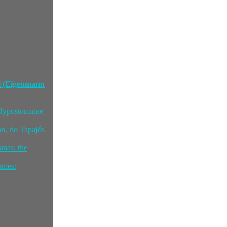
ri (Eigenmann
e Hypostominae
n, rio Tapajós
anas: the
rmes: