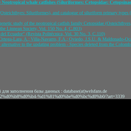
 Neotropical whale catfishes (Siluriformes: Cetopsidae: Cetopsinae
l (Osteichthyes: Siluriformes), and catalogue of siluriform primary types 
genetic study of the neotropical catfish family Cetopsidae (Osteichthyes
f the Linnean Society, Vol. 150 No. 4, C.803)
 del Ecuador" (Revista Politécnica, Vol. 30 No. 3, C.110)
 Ortega-Lara, A.; Villa-Navarro, F.A.; Oviedo, J.S.U. & Maldonado-O
 alternative to the updating problem - Species deleted from the Colomb
я заполнения базы данных : database(at)welsfans.de
k/%d0%b2%d0%b8%d0%b4-%d1%81%d0%be%d0%bc%d0%b0/?art=3339