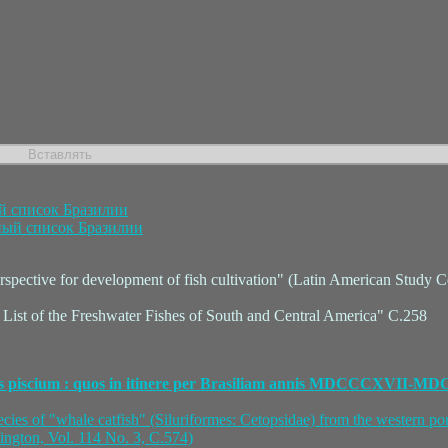
 список Бразилии
ый список Бразилии
ective for development of fish cultivation" (Latin American Study Ce
ck List of the Freshwater Fishes of South and Central America" C.258
ecies piscium : quos in itinere per Brasiliam annis MDCCCXVII-
pecies of "whale catfish" (Siluriformes: Cetopsidae) from the western por
ington, Vol. 114 No. 3, C.574)