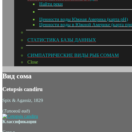
Hайти реки
Ценности воды Южная Америка (карта pH)
Ценности воды в Южной Америке (карта пр
СТАТИСТИКА БАЗЫ ДАННЫХ
СИМПАТРИЧЕСКИЕ ВИДЫ РЫБ СОМАМ
Close
Вид сома
Cetopsis candiru
Spix & Agassiz, 1829
(
Типовой вид
)
Классификация