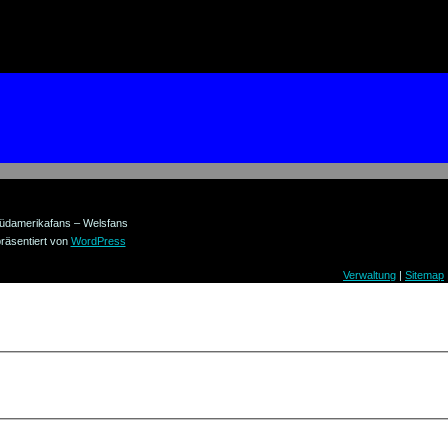
üdamerikafans – Welsfans
räsentiert von
WordPress
Verwaltung
|
Sitemap