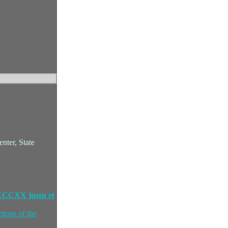
nter, State
MDCCCXX jussu et
tions of the