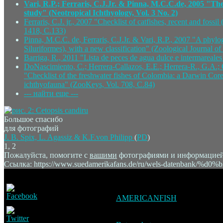
Vari, R.P.; Ferraris, C.J.Jr. & Pinna, M.C.C.de, 2005 "The
study" (Neotropical Ichthyology, Vol. 3 No. 2)
Ferraris, C.J. jr., 2007 "Checklist of catfishes, recent and fossi
1418, C.133)
Pinna, M.C.C. de, Ferraris, C.J.Jr. & Vari, R.P., 2007 "A phylo
Siluriformes), with a new classification" (Zoological Journal o
Barriga, R., 2011 "Lista de peces de agua dulce e intermareales
DoNascimiento, C.; Herrera-Callazos, E.E.; Herrera-R., G.A.;
"Checklist of the freshwater fishes of Colombia: a Darwin Core
ichthyofauna" (ZooKeys, Vol. 708, C.84)
--- найти еще ---
Большое спасибо
для фотографий
J. B. Spix, L. Agassiz & K.F.von Philipp
(
PD
)
1, 2
Пожалуйста, помогите с
вашими
фотографиями и информацией дл
Ссылка: https://www.suedamerikafans.de/ru/wels-datenban
AMERICANFISH