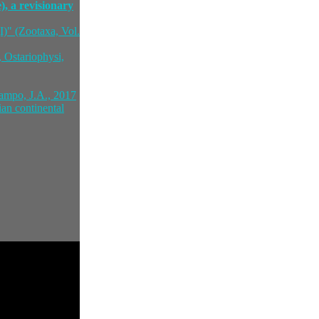
), a revisionary
(I)" (Zootaxa, Vol.
, Ostariophysi,
campo, J.A., 2017
ian continental