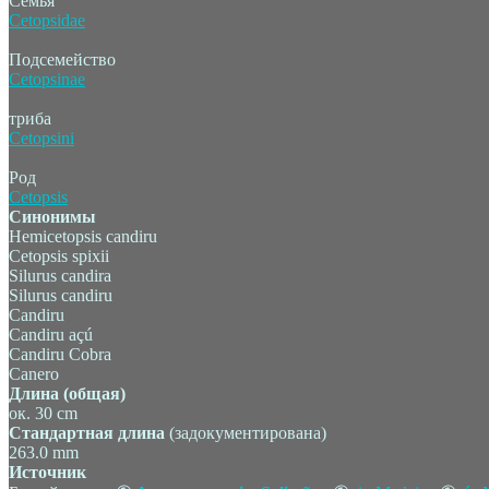
Семья
Cetopsidae
Подсемейство
Cetopsinae
триба
Cetopsini
Род
Cetopsis
Синонимы
Hemicetopsis candiru
Cetopsis spixii
Silurus candira
Silurus candiru
Candiru
Candiru açú
Candiru Cobra
Canero
Длина (общая)
ок. 30 cm
Стандартная длина
(задокументирована)
263.0 mm
Источник