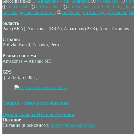
Бассейн ниже ➀
Amazonas = rio Solimões
, ➀
rio Madeira
, ➀
río
➀
río Ucayali
, ➀
rio Tocantins
, ➀
rio Araguaia
,
río Beni
,
rio Iça
,
igar
rio Jutaí
,
igarapé do Moreru
, ➀
rio Pauini
,
río Santiago
,
río Tambopat
область
Pará (BRA), Amazonas (BRA), Amazonas (PER), Acre, Tocantins
Страны
Bolivia, Brazil, Ecuador, Peru
Речная система
Amazonas ➙ Atlantic NE
GPS
˜[ -2.433,-57.005 ]
Cetopsis - обзор местообитаний
Ценности воды Южная Америка
Питание
Питание (в основном):
плотоядное животное