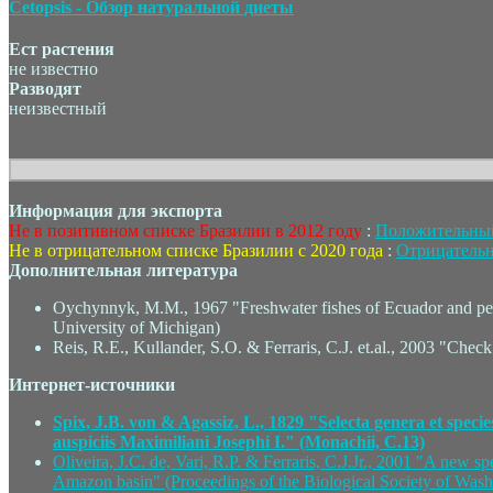
Cetopsis - Обзор натуральной диеты
Ест растения
не известно
Разводят
неизвестный
Информация для экспорта
Не в позитивном списке Бразилии в 2012 году
:
Положительный
Не в отрицательном списке Бразилии с 2020 года
:
Отрицательн
Дополнительная литература
Oychynnyk, M.M., 1967 "Freshwater fishes of Ecuador and persp
University of Michigan)
Reis, R.E., Kullander, S.O. & Ferraris, C.J. et.al., 2003 "Che
Интернет-источники
Spix, J.B. von & Agassiz, L., 1829 "Selecta genera et sp
auspiciis Maximiliani Josephi I." (Monachii, C.13)
Oliveira, J.C. de, Vari, R.P. & Ferraris, C.J.Jr., 2001 "A new s
Amazon basin" (Proceedings of the Biological Society of Wash