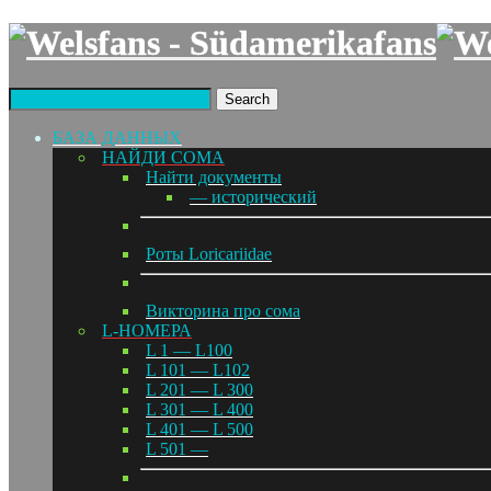
Search
БАЗА ДАННЫХ
НАЙДИ СОМА
Найти документы
— исторический
Роты Loricariidae
Викторина про сома
L-НОМЕРА
L 1 — L100
L 101 — L102
L 201 — L 300
L 301 — L 400
L 401 — L 500
L 501 —