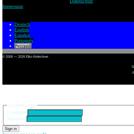
Datenschutz
Impressum
Deutsch
English
Español
Português
Русский
© 2006 — 2026 Elko Kinlechner
S
p
Sign in to your account
Account Login
Username
Password
Sign in