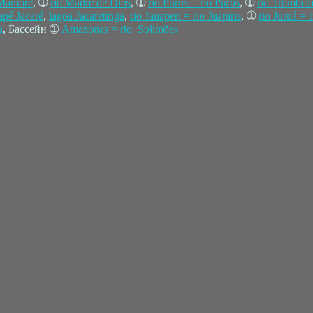
 Mamoré
, ➀
río Madre de Dios
, ➀
rio Purus = río Purús
, ➀
rio Trombet
apé Jacaré
,
lagoa Jacaretinga
,
rio Jauaperi = rio Juapiris
, ➀
rio Juruá = 
a
, Бассейн ➀
Amazonas = rio Solimões