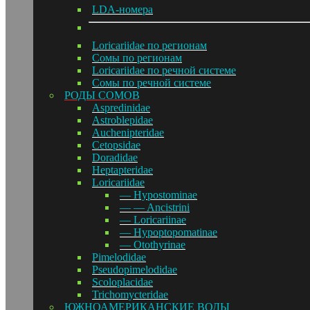
LDA-номера
Loricariidae по регионам
Сомы по регионам
Loricariidae по речной системе
Сомы по речной системе
РОДЫ СОМОВ
Aspredinidae
Astroblepidae
Auchenipteridae
Cetopsidae
Doradidae
Heptapteridae
Loricariidae
— Hypostominae
— — Ancistrini
— Loricariinae
— Hypoptopomatinae
— Otothyrinae
Pimelodidae
Pseudopimelodidae
Scoloplacidae
Trichomycteridae
ЮЖНОАМЕРИКАНСКИЕ ВОДЫ