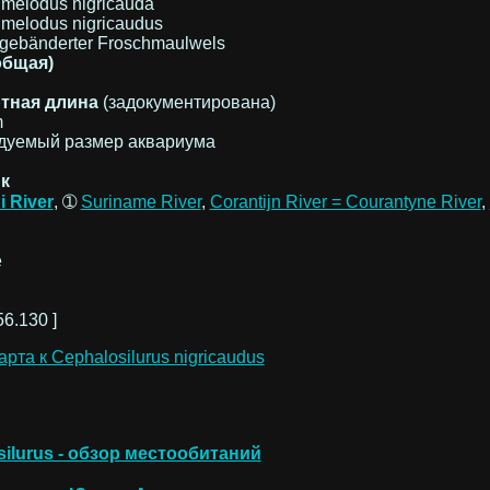
melodus nigricauda
melodus nigricaudus
gebänderter Froschmaulwels
общая)
тная длина
(задокументирована)
m
дуемый размер аквариума
к
i River
, ➀
Suriname River
,
Corantijn River = Courantyne River
,
e
56.130 ]
silurus - обзор местообитаний