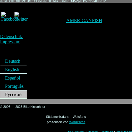
для заполнения базы данных : database(at)welsfans.de
AMERICANFISH
Datenschutz
Impressum
Deutsch
English
Español
Português
Русский
© 2006 — 2026 Elko Kinlechner
Südamerikafans – Welsfans
präsentiert von
WordPress
Verwaltung
|
Sitemap
|
Postmap
|
Wels-Index