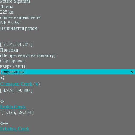
Potaro-Siparuni
Длина
225 km
общее направление
NE 83.36°
Начинается рядом
[ 5.275,-59.705 ]
Притоки
(Не претендуя на полноту):
Сортировка
вверх / вниз
≼
Chenapou Creek
(
⪪
)
[ 4.974,-59.580 ]
⊗
Erukin Creek
˜[ 5.325,-59.254 ]
⊗↠
Imbaima Creek