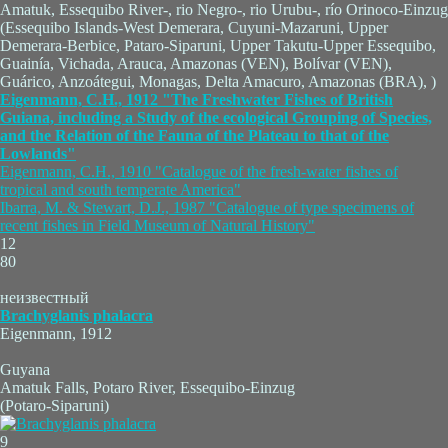
Amatuk, Essequibo River-, rio Negro-, rio Urubu-, río Orinoco-Einzug
(Essequibo Islands-West Demerara, Cuyuni-Mazaruni, Upper
Demerara-Berbice, Pataro-Siparuni, Upper Takutu-Upper Essequibo,
Guainía, Vichada, Arauca, Amazonas (VEN), Bolívar (VEN),
Guárico, Anzoátegui, Monagas, Delta Amacuro, Amazonas (BRA), )
Eigenmann, C.H., 1912 "The Freshwater Fishes of British
Guiana, including a Study of the ecological Grouping of Species,
and the Relation of the Fauna of the Plateau to that of the
Lowlands"
Eigenmann, C.H., 1910 "Catalogue of the fresh-water fishes of
tropical and south temperate America"
Ibarra, M. & Stewart, D.J., 1987 "Catalogue of type specimens of
recent fishes in Field Museum of Natural History"
12
80
неизвестный
Brachyglanis phalacra
Eigenmann, 1912
Guyana
Amatuk Falls, Potaro River, Essequibo-Einzug
(Potaro-Siparuni)
9