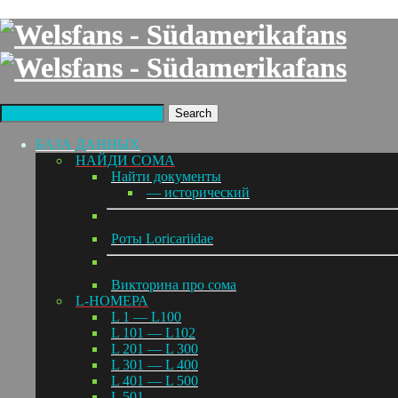
Search
БАЗА ДАННЫХ
НАЙДИ СОМА
Найти документы
— исторический
Роты Loricariidae
Викторина про сома
L-НОМЕРА
L 1 — L100
L 101 — L102
L 201 — L 300
L 301 — L 400
L 401 — L 500
L 501 —