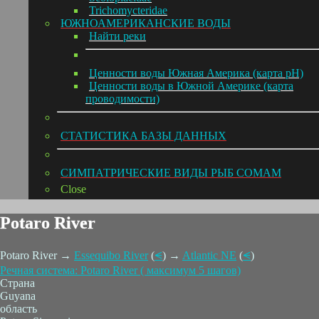
Trichomycteridae
ЮЖНОАМЕРИКАНСКИЕ ВОДЫ
Hайти реки
Ценности воды Южная Америка (карта pH)
Ценности воды в Южной Америке (карта
проводимости)
СТАТИСТИКА БАЗЫ ДАННЫХ
СИМПАТРИЧЕСКИЕ ВИДЫ РЫБ СОМАМ
Close
Potaro River
Potaro River →
Essequibo River
(
⪪
) →
Atlantic NE
(
⪪
)
Речная система: Potaro River ( максимум 5 шагов)
Страна
Guyana
область