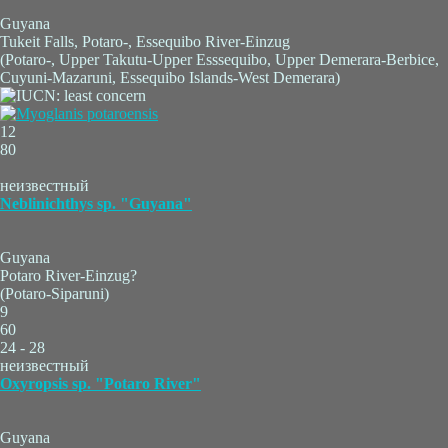
Guyana
Tukeit Falls, Potaro-, Essequibo River-Einzug
(Potaro-, Upper Takutu-Upper Esssequibo, Upper Demerara-Berbice,
Cuyuni-Mazaruni, Essequibo Islands-West Demerara)
12
80
неизвестный
Neblinichthys sp. "Guyana"
Guyana
Potaro River-Einzug?
(Potaro-Siparuni)
9
60
24 - 28
неизвестный
Oxyropsis sp. "Potaro River"
Guyana