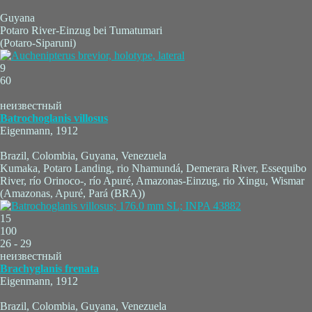
Guyana
Potaro River-Einzug bei Tumatumari
(Potaro-Siparuni)
9
60
неизвестный
Batrochoglanis villosus
Eigenmann, 1912
Brazil, Colombia, Guyana, Venezuela
Kumaka, Potaro Landing, rio Nhamundá, Demerara River, Essequibo
River, río Orinoco-, río Apuré, Amazonas-Einzug, rio Xingu, Wismar
(Amazonas, Apuré, Pará (BRA))
15
100
26 - 29
неизвестный
Brachyglanis frenata
Eigenmann, 1912
Brazil, Colombia, Guyana, Venezuela