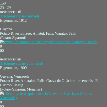
150
25 - 29
неизвестный
Trichomycterus conradi
Eigenmann, 1912
Guyana
Potaro River-Einzug, Amatuk Falls, Waratuk Falls
(Potaro-Siparuni)
8
60
неизвестный
Trichomycterus guianensis
Eigenmann, 1909
Guyana, Venezuela
Potaro River, Aruataima Falls, Cueva de Guácharo im embalse El
Guamo-Einzug
(Potaro-Siparuni, Monagas)
8
60