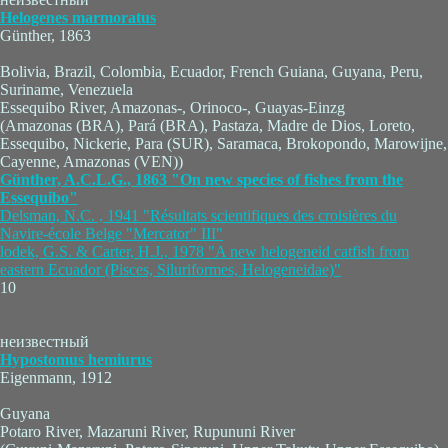
Helogenes marmoratus
Günther, 1863
Bolivia, Brazil, Colombia, Ecuador, French Guiana, Guyana, Peru,
Suriname, Venezuela
Essequibo River, Amazonas-, Orinoco-, Guayas-Einzg
(Amazonas (BRA), Pará (BRA), Pastaza, Madre de Dios, Loreto,
Essequibo, Nickerie, Para (SUR), Saramaca, Brokopondo, Marowijne,
Cayenne, Amazonas (VEN))
Günther, A.C.L.G., 1863 "On new species of fishes from the
Essequibo"
Delsman, N.C. , 1941 "Résultats scientifiques des croisières du
Navire-école Belge "Mercator" III"
lodek, G.S. & Carter, H.J., 1978 "A new helogeneid catfish from
eastern Ecuador (Pisces, Siluriformes, Helogeneidae)"
10
неизвестный
Hypostomus hemiurus
Eigenmann, 1912
Guyana
Potaro River, Mazaruni River, Rupununi River