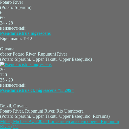
Potaro River
(Potaro-Siparuni)
6
60
24 - 28
неизвестный
Pseudancistrus nigrescens
Eigenmann, 1912
Guyana
oberer Potaro River, Rupununi River
(Potaro-Siparuni, Upper Takutu-Upper Essequibo)
20
120
25 - 29
неизвестный
Pseudancistrus cf. nigrescens "L 299"
Brazil, Guyana
Potaro River, Rupununi River, Rio Uraricoera
(Potaro-Siparuni, Upper Takutu-Upper Essequibo, Roraima)
Miller, Michael A., 2002 "Loricariiden aus dem oberen Rupununi
River (1)"