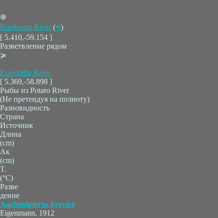
⊗
Kuribrong River
(
⪪
)
[ 5.410,-59.154 ]
Разветвление рядом
≽
Essequibo River
[ 5.369,-58.898 ]
Рыбы из Potaro River
(Не претендуя на полноту)
Разновидность
Страна
Источник
Длина
(cm)
Ак
(cm)
T.
(°C)
Разве
дение
Auchenipterus brevior
Eigenmann, 1912