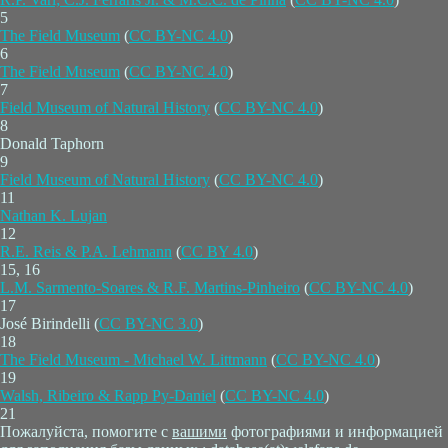
5
The Field Museum
(
CC BY-NC 4.0
)
6
The Field Museum
(
CC BY-NC 4.0
)
7
Field Museum of Natural History
(
CC BY-NC 4.0
)
8
Donald Taphorn
9
Field Museum of Natural History
(
CC BY-NC 4.0
)
11
Nathan K. Lujan
12
R.E. Reis & P.A. Lehmann
(
CC BY 4.0
)
15, 16
L.M. Sarmento-Soares & R.F. Martins-Pinheiro
(
CC BY-NC 4.0
)
17
José Birindelli (
CC BY-NC 3.0
)
18
The Field Museum - Michael W. Littmann
(
CC BY-NC 4.0
)
19
Walsh, Ribeiro & Rapp Py-Daniel
(
CC BY-NC 4.0
)
21
Пожалуйста, помогите с
вашими
фотографиями и информацией