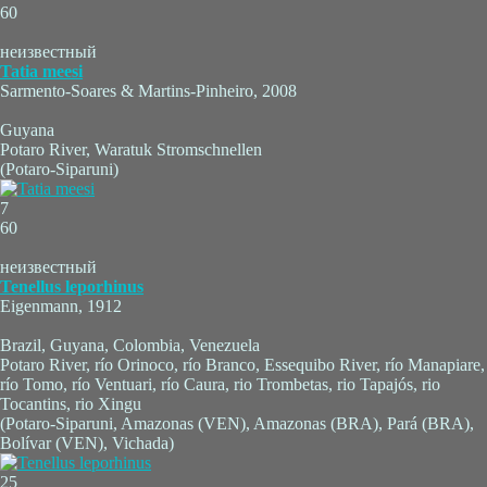
60
неизвестный
Tatia meesi
Sarmento-Soares & Martins-Pinheiro, 2008
Guyana
Potaro River, Waratuk Stromschnellen
(Potaro-Siparuni)
7
60
неизвестный
Tenellus leporhinus
Eigenmann, 1912
Brazil, Guyana, Colombia, Venezuela
Potaro River, río Orinoco, río Branco, Essequibo River, río Manapiare,
río Tomo, río Ventuari, río Caura, rio Trombetas, rio Tapajós, rio
Tocantins, rio Xingu
(Potaro-Siparuni, Amazonas (VEN), Amazonas (BRA), Pará (BRA),
Bolívar (VEN), Vichada)
25