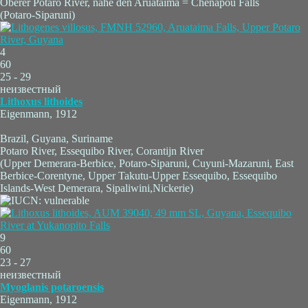
Oberer Potaro River, nahe den Aruataima = Chenapou Falls
(Potaro-Siparuni)
4
60
25 - 29
неизвестный
Lithoxus lithoides
Eigenmann, 1912
Brazil, Guyana, Suriname
Potaro River, Essequibo River, Corantijn River
(Upper Demerara-Berbice, Potaro-Siparuni, Cuyuni-Mazaruni, East
Berbice-Corentyne, Upper Takutu-Upper Essequibo, Essequibo
Islands-West Demerara, Sipaliwini,Nickerie)
9
60
23 - 27
неизвестный
Myoglanis potaroensis
Eigenmann, 1912