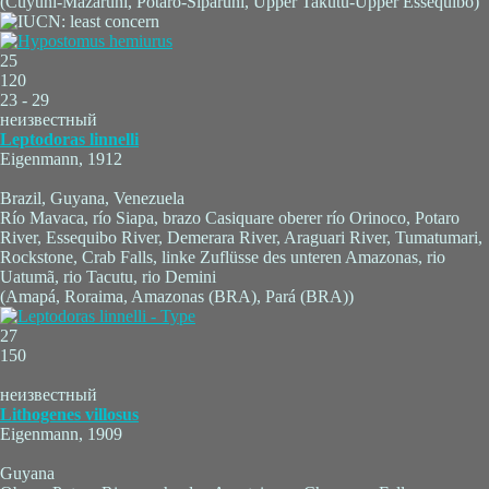
(Cuyuni-Mazaruni, Potaro-Siparuni, Upper Takutu-Upper Essequibo)
25
120
23 - 29
неизвестный
Leptodoras linnelli
Eigenmann, 1912
Brazil, Guyana, Venezuela
Río Mavaca, río Siapa, brazo Casiquare oberer río Orinoco, Potaro
River, Essequibo River, Demerara River, Araguari River, Tumatumari,
Rockstone, Crab Falls, linke Zuflüsse des unteren Amazonas, rio
Uatumã, rio Tacutu, rio Demini
(Amapá, Roraima, Amazonas (BRA), Pará (BRA))
27
150
неизвестный
Lithogenes villosus
Eigenmann, 1909
Guyana