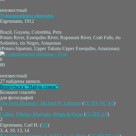
неизвестный
Tympanopleura piperatus
Eigenmann, 1912
Brazil, Guyana, Colombia, Peru
Potaro River, Essequibo River, Rupununi River, Crab Falls, rio
Solimões, rio Negro, Amazonas
(Potaro-Siparuni, Upper Takutu-Upper Essequibo, Amazonas)
6
80
неизвестный
27 найдены записи.
Вернуться к "Найди сомов"
Большое спасибо
для фотографий
The Field Museum - Michael W. Littmann
(
CC BY-NC 4.0
)
1
Collins, Ribeiro, Machado, Hrbek & Farias
(
CC BY 4.0
)
2
Eigenmann, Carl H. (
PD
)
3, 4, 10, 13, 14
R.P. Vari; C.J. Ferraris Jr. & M.C.C. de Pinna
(
CC BY-NC 4.0
)