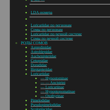
LDA-номера
Loricariidae по регионам
Сомы по регионам
Loricariidae по речной системе
Сомы по речной системе
РОДЫ СОМОВ
Aspredinidae
Astroblepidae
Auchenipteridae
Cetopsidae
Doradidae
Heptapteridae
Loricariidae
— Hypostominae
— — Ancistrini
— Loricariinae
— Hypoptopomatinae
— Otothyrinae
Pimelodidae
Pseudopimelodidae
Scoloplacidae