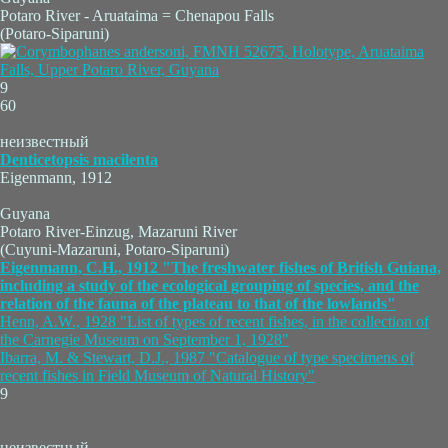
Potaro River - Aruataima = Chenapou Falls
(Potaro-Siparuni)
9
60
неизвестный
Denticetopsis macilenta
Eigenmann, 1912
Guyana
Potaro River-Einzug, Mazaruni River
(Cuyuni-Mazaruni, Potaro-Siparuni)
Eigenmann, C.H., 1912 "The freshwater fishes of British Guiana,
including a study of the ecological grouping of species, and the
relation of the fauna of the plateau to that of the lowlands"
Henn, A.W., 1928 "List of types of recent fishes, in the collection of
the Carnegie Museum on September 1, 1928"
Ibarra, M. & Stewart, D.J., 1987 "Catalogue of type specimens of
recent fishes in Field Museum of Natural History"
9
неизвестный