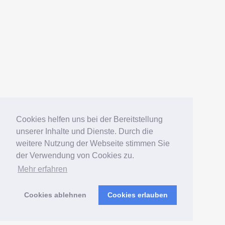
Datenschutz
Impressum
Deutsch
English
Español
Português
Русский
Cookies helfen uns bei der Bereitstellung
unserer Inhalte und Dienste. Durch die
weitere Nutzung der Webseite stimmen Sie
© 2006 — 2026 Elko Kinlechner
der Verwendung von Cookies zu.
Mehr erfahren
Südamerikafans – Welsfans
präsentiert von
WordPress
Cookies ablehnen
Cookies erlauben
Verwaltung
|
Sitemap
|
Postmap
|
Wels-Index