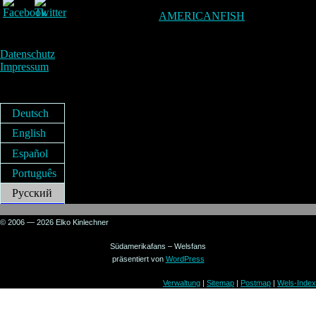
AMERICANFISH
Datenschutz
Impressum
Deutsch
English
Español
Português
Русский
© 2006 — 2026 Elko Kinlechner
Südamerikafans – Welsfans
präsentiert von
WordPress
Verwaltung
|
Sitemap
|
Postmap
|
Wels-Index
Sign in to your account