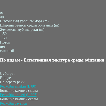
от
до
Высоко над уровнем моря (m)
Ширина речной среды обитания (m)
Желаемая глубина реки (m)
1.50
1.50
Поток
нет
сильный
По видам - Естественная текстура среды обитания
Субстрат
В воде
На берегу реки
Peckoltia amjikin (L 80)
Большие камни / скалы
Peckoltia braueri (L 305)
Большие камни / скалы
Peckoltia cavatica