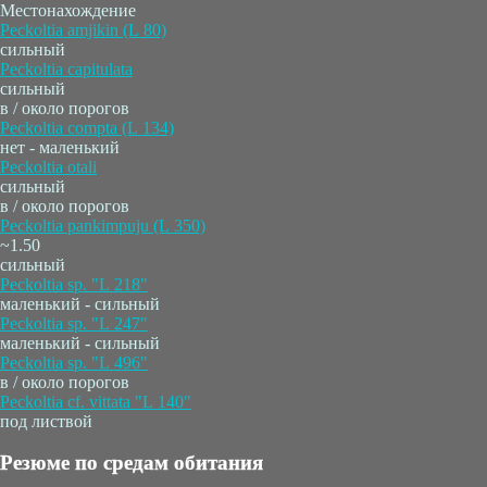
Местонахождение
Peckoltia amjikin (L 80)
сильный
Peckoltia capitulata
сильный
в / около порогов
Peckoltia compta (L 134)
нет - маленький
Peckoltia otali
сильный
в / около порогов
Peckoltia pankimpuju (L 350)
~1.50
сильный
Peckoltia sp. "L 218"
маленький - сильный
Peckoltia sp. "L 247"
маленький - сильный
Peckoltia sp. "L 496"
в / около порогов
Peckoltia cf. vittata "L 140"
под листвой
Резюме по средам обитания