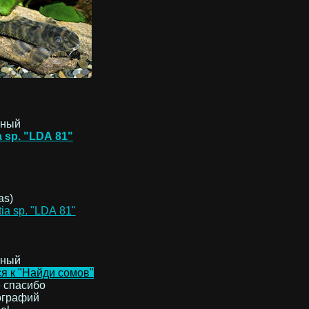
тный
a sp. "LDA 81"
as)
тный
я к "Найди сомов"
 спасибо
ографий