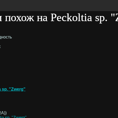
 похож на Peckoltia sp. 
дность
к
a sp. "Zwerg"
RA))