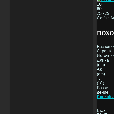
10
60
25 - 29
Catfish A
похо
Разнови
Страна
Источни
Длина
(cm)
Ак
(cm)
T.
(°C)
Разве
дение
Peckoltia
Brazil