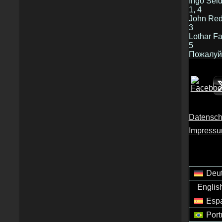
Ingo Seid
1, 4
John Redd
3
Lothar F
5
Пожалуйс
Datensch
Impress
Deu
Englis
Esp
Por