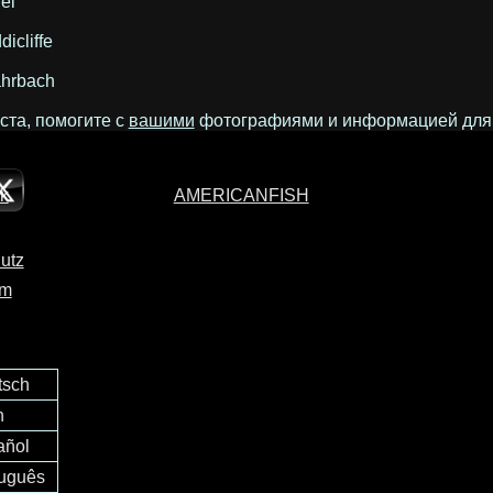
el
icliffe
ahrbach
та, помогите с
вашими
фотографиями и информацией для за
AMERICANFISH
utz
um
tsch
h
añol
tuguês