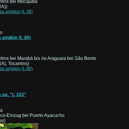
ntins bei Mocajuba
RA))
о
 amjikin (L 80)
tins bei Marabá bis rio Araguaia bei São Bento
A), Tocantins)
a sp. "L 103"
la
oco-Einzug bei Puerto Ayacucho
as)