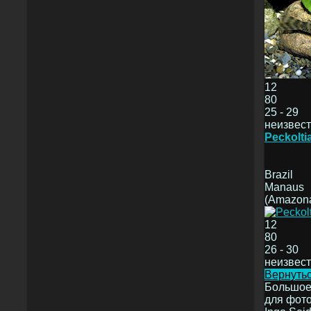
12
80
25 - 29
неизвес
Peckolti
Brazil
Manaus
(Amazon
12
80
26 - 30
неизвес
Вернутьс
Большое
для фот