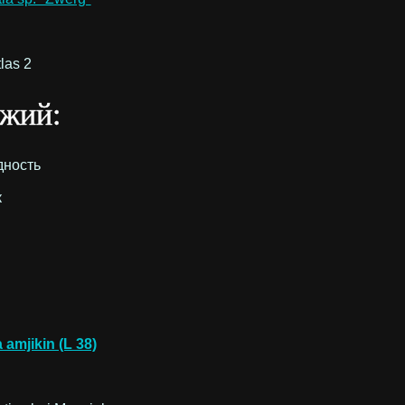
tlas 2
жий:
дность
к
 amjikin (L 38)