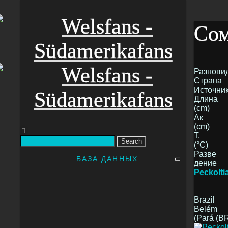
Сом
Разнови
Страна
Источни
Длина
(cm)
Ак
(cm)
T.
Search
(°C)
Разве
БАЗА ДАННЫХ
дение
Peckolti
Brazil
Belém
(Pará (B