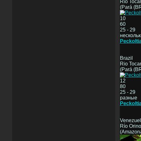
Rio Toca
(Pará (B
10
60
25 - 29
нескольк
Peckoltia
Brazil
Rio Tocan
(Pará (BR
12
80
25 - 29
разные
Peckolti
Venezue
Río Orin
(Amazon