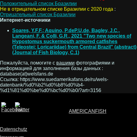
Положительный список Бразилии
Не в отрицательном списке Бразилии с 2020 года
:
Отрицательный список Бразилии
Интернет-источники
Soares, Y.F.F.; Aquino, P.deP.U.de, Bagley, J.C.,
Langeani, F. & Colli, G.R., 2021 "Two new species of
Hypostomus suckermouth armored catfishes
(Teleostei: Loricariidae) from Central Brazil" (abstract)
(Journal of Fish Biology, C.1)
Пожалуйста, помогите с
вашими
фотографиями и
информацией для заполнения базы данных :
database(at)welsfans.de
Ссылка: https://www.suedamerikafans.de/ru/wels-
datenbank/%d0%b2%d0%b8%d0%b4-
%d1%81%d0%be%d0%bc%d0%b0/?art=3156
AMERICANFISH
Datenschutz