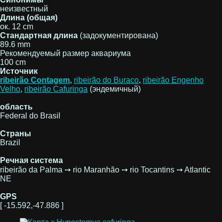
неизвестный
Длина (общая)
ок. 12 cm
Стандартная длина
(задокументирована)
89.6 mm
Рекомендуемый размер аквариума
100 cm
Источник
ribeirão Contagem
,
ribeirão do Buraco
,
ribeirão Engenho
Velho
,
ribeirão Cafuringa
(эндемичный)
область
Federal do Brasil
Страны
Brazil
Речная система
ribeirão da Palma ➙ rio Maranhão ➙ rio Tocantins ➙ Atlantic
NE
GPS
[ -15.592,-47.886 ]