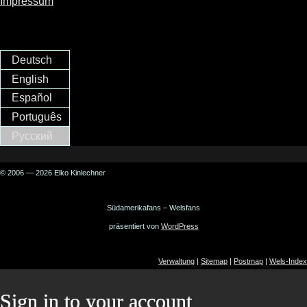
Impressum
Deutsch
English
Español
Português
Русский
© 2006 — 2026 Elko Kinlechner
Südamerikafans – Welsfans
präsentiert von
WordPress
Verwaltung
|
Sitemap
|
Postmap
|
Wels-Index
Sign in to your account